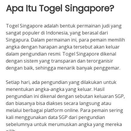
Apa Itu Togel Singapore?
Togel Singapore adalah bentuk permainan judi yang
sangat populer di Indonesia, yang berasal dari
Singapura. Dalam permainan ini, para pemain memilih
angka dengan harapan angka tersebut akan keluar
dalam pengundian resmi. Togel Singapore dikenal
dengan sistem yang transparan dan terorganisir
dengan baik, sehingga menarik banyak penggemar.
Setiap hari, ada pengundian yang dilakukan untuk
menentukan angka-angka yang keluar. Hasil
pengundian ini dikenal dengan sebutan keluaran SGP,
dan biasanya bisa diakses secara langsung atau
melalui berbagai platform online. Para pemain sering
kali menggunakan data SGP dari pengundian
sebelumnya untuk merumuskan angka yang mereka