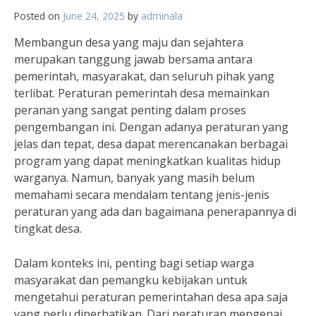
Posted on
June 24, 2025
by
adminala
Membangun desa yang maju dan sejahtera
merupakan tanggung jawab bersama antara
pemerintah, masyarakat, dan seluruh pihak yang
terlibat. Peraturan pemerintah desa memainkan
peranan yang sangat penting dalam proses
pengembangan ini. Dengan adanya peraturan yang
jelas dan tepat, desa dapat merencanakan berbagai
program yang dapat meningkatkan kualitas hidup
warganya. Namun, banyak yang masih belum
memahami secara mendalam tentang jenis-jenis
peraturan yang ada dan bagaimana penerapannya di
tingkat desa.
Dalam konteks ini, penting bagi setiap warga
masyarakat dan pemangku kebijakan untuk
mengetahui peraturan pemerintahan desa apa saja
yang perlu diperhatikan. Dari peraturan mengenai