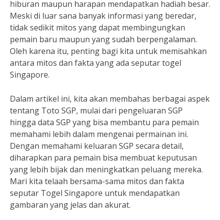
hiburan maupun harapan mendapatkan hadiah besar.
Meski di luar sana banyak informasi yang beredar,
tidak sedikit mitos yang dapat membingungkan
pemain baru maupun yang sudah berpengalaman.
Oleh karena itu, penting bagi kita untuk memisahkan
antara mitos dan fakta yang ada seputar togel
Singapore.
Dalam artikel ini, kita akan membahas berbagai aspek
tentang Toto SGP, mulai dari pengeluaran SGP
hingga data SGP yang bisa membantu para pemain
memahami lebih dalam mengenai permainan ini.
Dengan memahami keluaran SGP secara detail,
diharapkan para pemain bisa membuat keputusan
yang lebih bijak dan meningkatkan peluang mereka.
Mari kita telaah bersama-sama mitos dan fakta
seputar Togel Singapore untuk mendapatkan
gambaran yang jelas dan akurat.