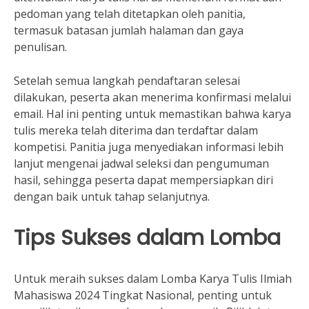
pedoman yang telah ditetapkan oleh panitia,
termasuk batasan jumlah halaman dan gaya
penulisan.
Setelah semua langkah pendaftaran selesai
dilakukan, peserta akan menerima konfirmasi melalui
email. Hal ini penting untuk memastikan bahwa karya
tulis mereka telah diterima dan terdaftar dalam
kompetisi. Panitia juga menyediakan informasi lebih
lanjut mengenai jadwal seleksi dan pengumuman
hasil, sehingga peserta dapat mempersiapkan diri
dengan baik untuk tahap selanjutnya.
Tips Sukses dalam Lomba
Untuk meraih sukses dalam Lomba Karya Tulis Ilmiah
Mahasiswa 2024 Tingkat Nasional, penting untuk