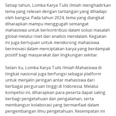
Setiap tahun, Lomba Karya Tulis Ilmiah menghadirkan
tema yang relevan dengan tantangan yang dihadapi
oleh bangsa. Pada tahun 2024, tema yang diangkat
diharapkan mampu menggugah semangat
mahasiswa untuk berkontribusi dalam solusi masalah
global melalui riset dan analisis mendalam. Kegiatan
ini juga bertujuan untuk mendorong mahasiswa
berinovasi dalam menciptakan karya yang berdampak
positif bagi masyarakat dan lingkungan sekitar.
Selain itu, Lomba Karya Tulis Ilmiah Mahasiswa di
tingkat nasional juga berfungsi sebagai platform
untuk menjalin jaringan antar mahasiswa dari
berbagai perguruan tinggi di Indonesia. Melalui
kompetisi ini, diharapkan para peserta dapat saling
berbagi pengetahuan dan pengalaman, serta
membangun kolaborasi yang bermanfaat dalam
pengembangan ilmu pengetahuan. Kesempatan ini