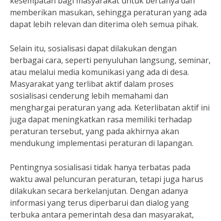
kesempatan bagi masyarakat untuk bertanya dan
memberikan masukan, sehingga peraturan yang ada
dapat lebih relevan dan diterima oleh semua pihak.
Selain itu, sosialisasi dapat dilakukan dengan
berbagai cara, seperti penyuluhan langsung, seminar,
atau melalui media komunikasi yang ada di desa.
Masyarakat yang terlibat aktif dalam proses
sosialisasi cenderung lebih memahami dan
menghargai peraturan yang ada. Keterlibatan aktif ini
juga dapat meningkatkan rasa memiliki terhadap
peraturan tersebut, yang pada akhirnya akan
mendukung implementasi peraturan di lapangan.
Pentingnya sosialisasi tidak hanya terbatas pada
waktu awal peluncuran peraturan, tetapi juga harus
dilakukan secara berkelanjutan. Dengan adanya
informasi yang terus diperbarui dan dialog yang
terbuka antara pemerintah desa dan masyarakat,