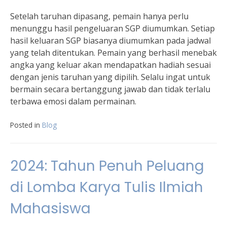
Setelah taruhan dipasang, pemain hanya perlu
menunggu hasil pengeluaran SGP diumumkan. Setiap
hasil keluaran SGP biasanya diumumkan pada jadwal
yang telah ditentukan. Pemain yang berhasil menebak
angka yang keluar akan mendapatkan hadiah sesuai
dengan jenis taruhan yang dipilih. Selalu ingat untuk
bermain secara bertanggung jawab dan tidak terlalu
terbawa emosi dalam permainan.
Posted in
Blog
2024: Tahun Penuh Peluang
di Lomba Karya Tulis Ilmiah
Mahasiswa