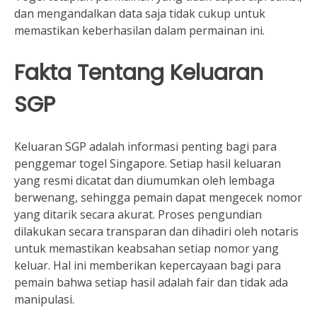
dan mengandalkan data saja tidak cukup untuk
memastikan keberhasilan dalam permainan ini.
Fakta Tentang Keluaran
SGP
Keluaran SGP adalah informasi penting bagi para
penggemar togel Singapore. Setiap hasil keluaran
yang resmi dicatat dan diumumkan oleh lembaga
berwenang, sehingga pemain dapat mengecek nomor
yang ditarik secara akurat. Proses pengundian
dilakukan secara transparan dan dihadiri oleh notaris
untuk memastikan keabsahan setiap nomor yang
keluar. Hal ini memberikan kepercayaan bagi para
pemain bahwa setiap hasil adalah fair dan tidak ada
manipulasi.