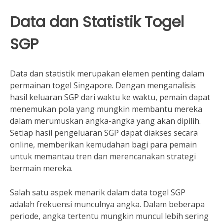
Data dan Statistik Togel
SGP
Data dan statistik merupakan elemen penting dalam
permainan togel Singapore. Dengan menganalisis
hasil keluaran SGP dari waktu ke waktu, pemain dapat
menemukan pola yang mungkin membantu mereka
dalam merumuskan angka-angka yang akan dipilih.
Setiap hasil pengeluaran SGP dapat diakses secara
online, memberikan kemudahan bagi para pemain
untuk memantau tren dan merencanakan strategi
bermain mereka.
Salah satu aspek menarik dalam data togel SGP
adalah frekuensi munculnya angka. Dalam beberapa
periode, angka tertentu mungkin muncul lebih sering