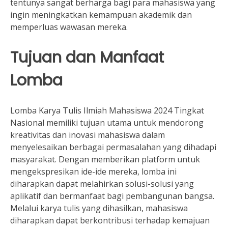
tentunya sangat berharga bagi para mahasiswa yang
ingin meningkatkan kemampuan akademik dan
memperluas wawasan mereka.
Tujuan dan Manfaat
Lomba
Lomba Karya Tulis Ilmiah Mahasiswa 2024 Tingkat
Nasional memiliki tujuan utama untuk mendorong
kreativitas dan inovasi mahasiswa dalam
menyelesaikan berbagai permasalahan yang dihadapi
masyarakat. Dengan memberikan platform untuk
mengekspresikan ide-ide mereka, lomba ini
diharapkan dapat melahirkan solusi-solusi yang
aplikatif dan bermanfaat bagi pembangunan bangsa.
Melalui karya tulis yang dihasilkan, mahasiswa
diharapkan dapat berkontribusi terhadap kemajuan