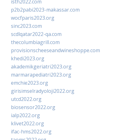
isth2022.com
p2b2pabi2023-makassar.com
wocfparis2023.org
sinc2023.com
scdlqatar2022-qa.com
thecolumbiagrill.com
provisionscheeseandwineshoppe.com
khedi2023.org
akademikgeriatri2023.org
marmarapediatri2023.org
emchie2023.org
girisimselradyoloji2022.org
utcd2022.org
biosensor2022.org
ialp2022.org
klivet2022.org
ifac-hms2022.org
taoms2022.org