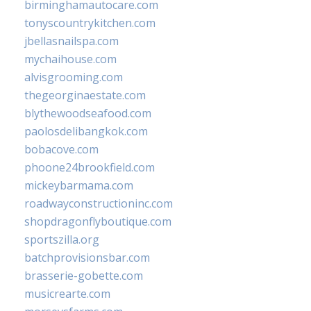
birminghamautocare.com
tonyscountrykitchen.com
jbellasnailspa.com
mychaihouse.com
alvisgrooming.com
thegeorginaestate.com
blythewoodseafood.com
paolosdelibangkok.com
bobacove.com
phoone24brookfield.com
mickeybarmama.com
roadwayconstructioninc.com
shopdragonflyboutique.com
sportszilla.org
batchprovisionsbar.com
brasserie-gobette.com
musicrearte.com