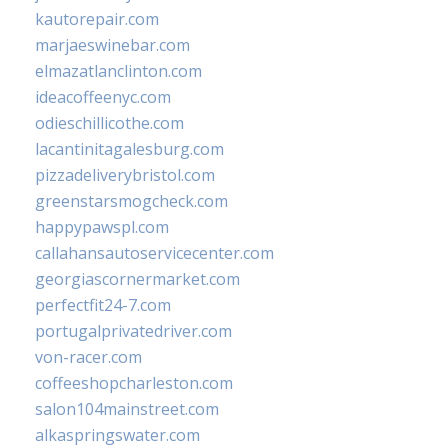
kautorepair.com
marjaeswinebar.com
elmazatlanclinton.com
ideacoffeenyc.com
odieschillicothe.com
lacantinitagalesburg.com
pizzadeliverybristol.com
greenstarsmogcheck.com
happypawspl.com
callahansautoservicecenter.com
georgiascornermarket.com
perfectfit24-7.com
portugalprivatedriver.com
von-racer.com
coffeeshopcharleston.com
salon104mainstreet.com
alkaspringswater.com