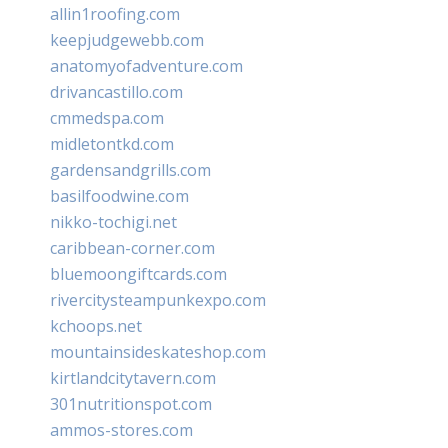
allin1roofing.com
keepjudgewebb.com
anatomyofadventure.com
drivancastillo.com
cmmedspa.com
midletontkd.com
gardensandgrills.com
basilfoodwine.com
nikko-tochigi.net
caribbean-corner.com
bluemoongiftcards.com
rivercitysteampunkexpo.com
kchoops.net
mountainsideskateshop.com
kirtlandcitytavern.com
301nutritionspot.com
ammos-stores.com