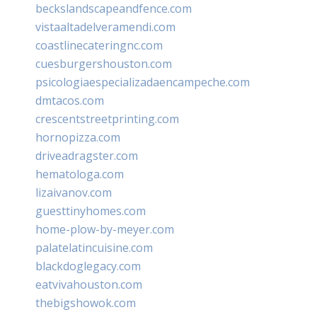
beckslandscapeandfence.com
vistaaltadelveramendi.com
coastlinecateringnc.com
cuesburgershouston.com
psicologiaespecializadaencampeche.com
dmtacos.com
crescentstreetprinting.com
hornopizza.com
driveadragster.com
hematologa.com
lizaivanov.com
guesttinyhomes.com
home-plow-by-meyer.com
palatelatincuisine.com
blackdoglegacy.com
eatvivahouston.com
thebigshowok.com