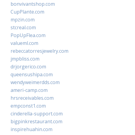
bonvivantshop.com
CupPlante.com
mpzin.com
stcreal.com
PopUpFlea.com
valueml.com
rebeccatorresjewelry.com
jmpbliss.com
drjorgerico.com
queensushipa.com
wendyweimerdds.com
ameri-camp.com
hrsreceivables.com
empconst1.com
cinderella-support.com
bigpinkrestaurant.com
inspirehuahin.com