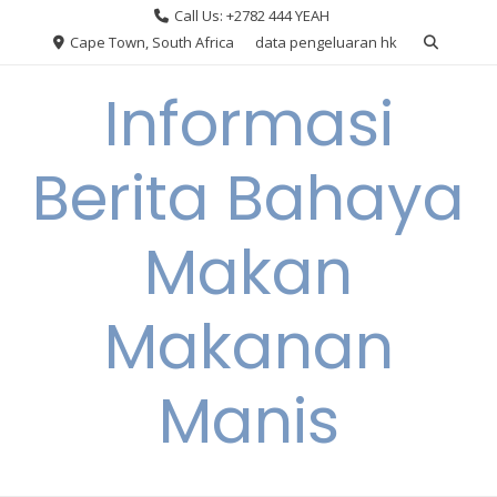
Skip
Call Us: +2782 444 YEAH
to
Cape Town, South Africa
data pengeluaran hk
content
Informasi
Berita Bahaya
Makan
Makanan
Manis