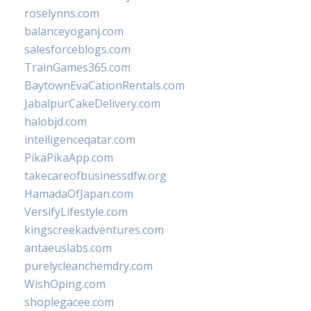
roselynns.com
balanceyoganj.com
salesforceblogs.com
TrainGames365.com
BaytownEvaCationRentals.com
JabalpurCakeDelivery.com
halobjd.com
intelligenceqatar.com
PikaPikaApp.com
takecareofbusinessdfw.org
HamadaOfJapan.com
VersifyLifestyle.com
kingscreekadventures.com
antaeuslabs.com
purelycleanchemdry.com
WishOping.com
shoplegacee.com