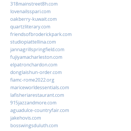
318mainstreet8h.com
lovenailsspari.com
oakberry-kuwait.com
quartzliterary.com
friendsofbroderickpark.com
studiopiattellina.com
jannagrillspringfield.com
fujiyamacharleston.com
elpatronchardon.com
donglaishun-order.com
fiamc-rome2022.org
mariceworldessentials.com
lafisheriarestaurant.com
915jazzandmore.com
aguadulce-countryfair.com
jakehovis.com
bosswingsduluth.com