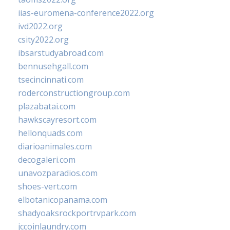
iias-euromena-conference2022.org
ivd2022.org
csity2022.org
ibsarstudyabroad.com
bennusehgall.com
tsecincinnati.com
roderconstructiongroup.com
plazabatai.com
hawkscayresort.com
hellonquads.com
diarioanimales.com
decogaleri.com
unavozparadios.com
shoes-vert.com
elbotanicopanama.com
shadyoaksrockportrvpark.com
jccoinlaundry.com