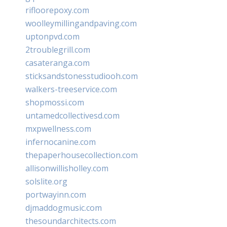
rifloorepoxy.com
woolleymillingandpaving.com
uptonpvd.com
2troublegrill.com
casateranga.com
sticksandstonesstudiooh.com
walkers-treeservice.com
shopmossi.com
untamedcollectivesd.com
mxpwellness.com
infernocanine.com
thepaperhousecollection.com
allisonwillisholley.com
solslite.org
portwayinn.com
djmaddogmusic.com
thesoundarchitects.com