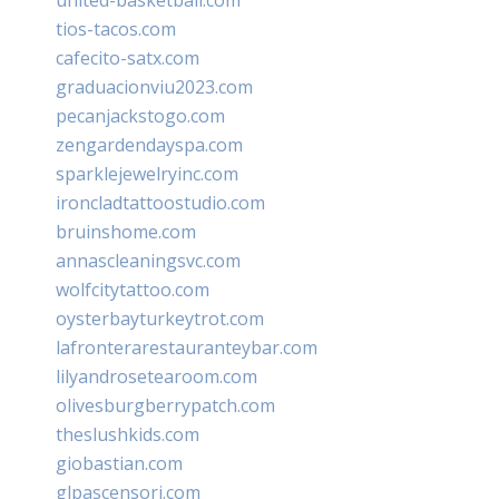
tios-tacos.com
cafecito-satx.com
graduacionviu2023.com
pecanjackstogo.com
zengardendayspa.com
sparklejewelryinc.com
ironcladtattoostudio.com
bruinshome.com
annascleaningsvc.com
wolfcitytattoo.com
oysterbayturkeytrot.com
lafronterarestauranteybar.com
lilyandrosetearoom.com
olivesburgberrypatch.com
theslushkids.com
giobastian.com
glpascensori.com