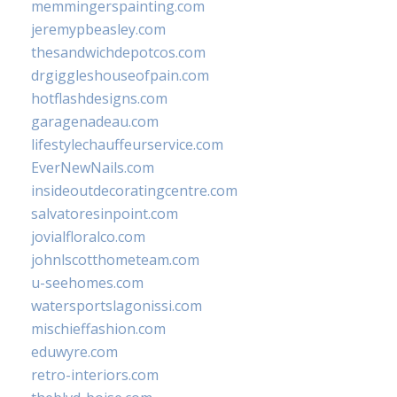
memmingerspainting.com
jeremypbeasley.com
thesandwichdepotcos.com
drgiggleshouseofpain.com
hotflashdesigns.com
garagenadeau.com
lifestylechauffeurservice.com
EverNewNails.com
insideoutdecoratingcentre.com
salvatoresinpoint.com
jovialfloralco.com
johnlscotthometeam.com
u-seehomes.com
watersportslagonissi.com
mischieffashion.com
eduwyre.com
retro-interiors.com