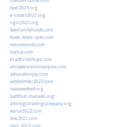
theblvd-boise.com
fpet2023.org
e-smart2022.org
ngrc2022.org
leesfamilyfoods.com
lewis-lewis-cpas.com
eleontennis.com
cyetus.com
bradfordshops.com
almadenranchsanjose.com
advocatevijay.com
adlibilimler2023.com
naswwebed.org
balithut-manado.org
alteregotradingcompany.org
aprce2022.com
ibie2022.com
sbcc-2022.com