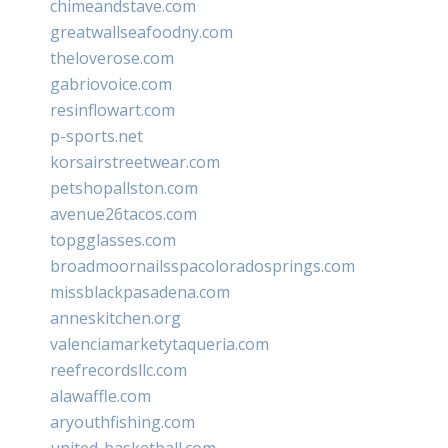
chimeandstave.com
greatwallseafoodny.com
theloverose.com
gabriovoice.com
resinflowart.com
p-sports.net
korsairstreetwear.com
petshopallston.com
avenue26tacos.com
topgglasses.com
broadmoornailsspacoloradosprings.com
missblackpasadena.com
anneskitchen.org
valenciamarketytaqueria.com
reefrecordsllc.com
alawaffle.com
aryouthfishing.com
united-basketball.com