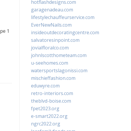
hotflashdesigns.com
garagenadeau.com
lifestylechauffeurservice.com
EverNewNails.com
pe 1
insideoutdecoratingcentre.com
salvatoresinpoint.com
jovialfloralco.com
johnlscotthometeam.com
u-seehomes.com
watersportslagonissi.com
mischieffashion.com
eduwyre.com
retro-interiors.com
theblvd-boise.com
fpet2023.org
e-smart2022.org
ngrc2022.org