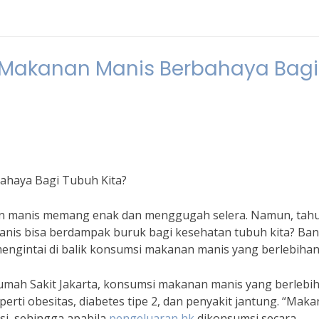
 Makanan Manis Berbahaya Bagi
haya Bagi Tubuh Kita?
nan manis memang enak dan menggugah selera. Namun, tah
nis bisa berdampak buruk bagi kesehatan tubuh kita? Ba
ngintai di balik konsumsi makanan manis yang berlebihan
i Rumah Sakit Jakarta, konsumsi makanan manis yang berlebi
erti obesitas, diabetes tipe 2, dan penyakit jantung. “Mak
si, sehingga apabila
pengeluaran hk
dikonsumsi secara