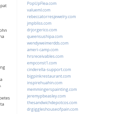
PopUpFlea.com
apat
valueml.com
rebeccatorresjewelry.com
jmpbliss.com
drjorgerico.com
John
una
queensushipa.com
wendyweimerdds.com
ameri-camp.com
hrsreceivables.com
empconst1.com
ang
cinderella-support.com
bigpinkrestaurant.com
la
inspirehuahin.com
.
memmingerspainting.com
jeremypbeasley.com
betes
thesandwichdepotcos.com
ita
drgiggleshouseofpain.com