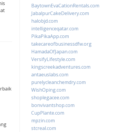
nis
BaytownEvaCationRentals.com
pat
JabalpurCakeDelivery.com
halobjd.com
intelligenceqatar.com
PikaPikaApp.com
takecareofbusinessdfw.org
HamadaOfJapan.com
VersifyLifestyle.com
kingscreekadventures.com
antaeuslabs.com
purelycleanchemdry.com
rbaik
WishOping.com
shoplegacee.com
bonvivantshop.com
CupPlante.com
mpzin.com
ang
stcreal.com