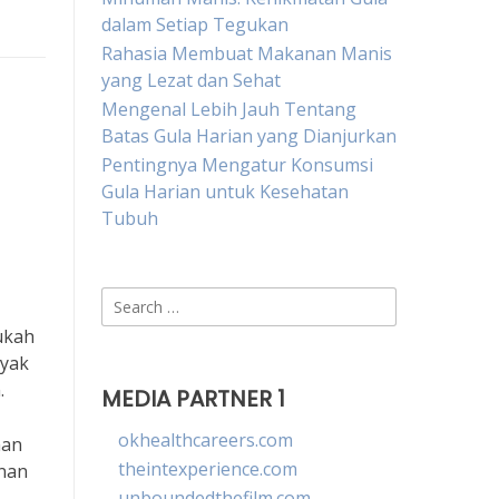
dalam Setiap Tegukan
Rahasia Membuat Makanan Manis
yang Lezat dan Sehat
Mengenal Lebih Jauh Tentang
Batas Gula Harian yang Dianjurkan
Pentingnya Mengatur Konsumsi
Gula Harian untuk Kesehatan
Tubuh
Search
for:
ukah
nyak
.
MEDIA PARTNER 1
okhealthcareers.com
han
theintexperience.com
anan
unboundedthefilm.com