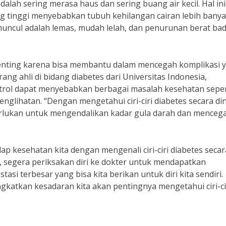
adalah sering merasa haus dan sering buang air kecil. Hal ini
g tinggi menyebabkan tubuh kehilangan cairan lebih bany
ng muncul adalah lemas, mudah lelah, dan penurunan berat ba
a penting karena bisa membantu dalam mencegah komplikasi 
ang ahli di bidang diabetes dari Universitas Indonesia,
trol dapat menyebabkan berbagai masalah kesehatan seper
nglihatan. “Dengan mengetahui ciri-ciri diabetes secara din
erlukan untuk mengendalikan kadar gula darah dan menceg
dap kesehatan kita dengan mengenali ciri-ciri diabetes secara
, segera periksakan diri ke dokter untuk mendapatkan
si terbesar yang bisa kita berikan untuk diri kita sendiri.
gkatkan kesadaran kita akan pentingnya mengetahui ciri-ci