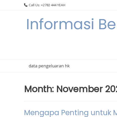
Skip
Call Us: +2782 444 YEAH
to
content
Informasi B
data pengeluaran hk
Month:
November 20
Mengapa Penting untuk Me