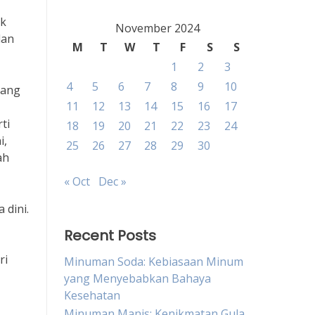
ak
November 2024
dan
M
T
W
T
F
S
S
1
2
3
4
5
6
7
8
9
10
yang
11
12
13
14
15
16
17
ti
18
19
20
21
22
23
24
i,
25
26
27
28
29
30
ah
« Oct
Dec »
 dini.
Recent Posts
ri
Minuman Soda: Kebiasaan Minum
yang Menyebabkan Bahaya
Kesehatan
Minuman Manis: Kenikmatan Gula