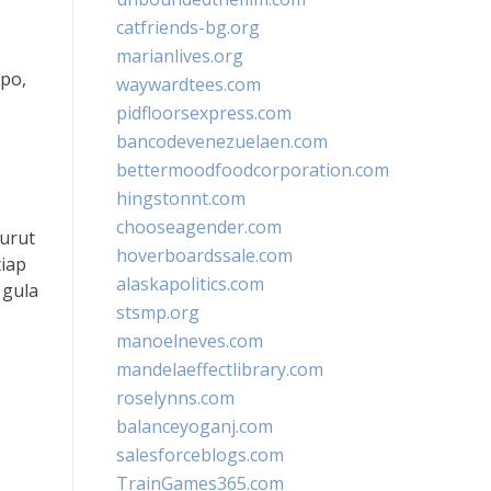
catfriends-bg.org
marianlives.org
po,
waywardtees.com
pidfloorsexpress.com
bancodevenezuelaen.com
bettermoodfoodcorporation.com
hingstonnt.com
chooseagender.com
urut
hoverboardssale.com
tiap
alaskapolitics.com
 gula
stsmp.org
manoelneves.com
mandelaeffectlibrary.com
roselynns.com
balanceyoganj.com
salesforceblogs.com
TrainGames365.com