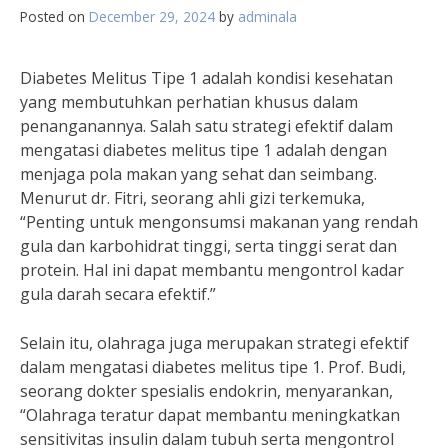
Posted on
December 29, 2024
by
adminala
Diabetes Melitus Tipe 1 adalah kondisi kesehatan
yang membutuhkan perhatian khusus dalam
penanganannya. Salah satu strategi efektif dalam
mengatasi diabetes melitus tipe 1 adalah dengan
menjaga pola makan yang sehat dan seimbang.
Menurut dr. Fitri, seorang ahli gizi terkemuka,
“Penting untuk mengonsumsi makanan yang rendah
gula dan karbohidrat tinggi, serta tinggi serat dan
protein. Hal ini dapat membantu mengontrol kadar
gula darah secara efektif.”
Selain itu, olahraga juga merupakan strategi efektif
dalam mengatasi diabetes melitus tipe 1. Prof. Budi,
seorang dokter spesialis endokrin, menyarankan,
“Olahraga teratur dapat membantu meningkatkan
sensitivitas insulin dalam tubuh serta mengontrol