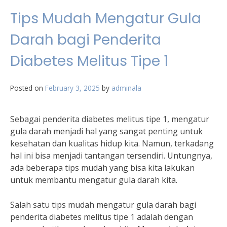
Tips Mudah Mengatur Gula
Darah bagi Penderita
Diabetes Melitus Tipe 1
Posted on
February 3, 2025
by
adminala
Sebagai penderita diabetes melitus tipe 1, mengatur
gula darah menjadi hal yang sangat penting untuk
kesehatan dan kualitas hidup kita. Namun, terkadang
hal ini bisa menjadi tantangan tersendiri. Untungnya,
ada beberapa tips mudah yang bisa kita lakukan
untuk membantu mengatur gula darah kita.
Salah satu tips mudah mengatur gula darah bagi
penderita diabetes melitus tipe 1 adalah dengan