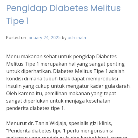
Pengidap Diabetes Melitus
Tipe 1
Posted on
January 24, 2025
by
adminala
Menu makanan sehat untuk pengidap Diabetes
Melitus Tipe 1 merupakan hal yang sangat penting
untuk diperhatikan. Diabetes Melitus Tipe 1 adalah
kondisi di mana tubuh tidak dapat memproduksi
insulin yang cukup untuk mengatur kadar gula darah.
Oleh karena itu, pemilihan makanan yang tepat
sangat diperlukan untuk menjaga kesehatan
penderita diabetes tipe 1.
Menurut dr. Tania Widjaja, spesialis gizi klinis,
“Penderita diabetes tipe 1 perlu mengonsumsi