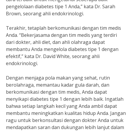
pengelolaan diabetes tipe 1 Anda,” kata Dr. Sarah
Brown, seorang ahli endokrinologi.
Terakhir, tetaplah berkomunikasi dengan tim medis
Anda. “Bekerjasama dengan tim medis yang terdiri
dari dokter, ahli diet, dan ahli olahraga dapat
membantu Anda mengelola diabetes tipe 1 dengan
efektif,” kata Dr. David White, seorang ahli
endokrinologi.
Dengan menjaga pola makan yang sehat, rutin
berolahraga, memantau kadar gula darah, dan
berkomunikasi dengan tim medis, Anda dapat
menyikapi diabetes tipe 1 dengan lebih baik. Ingatlah
bahwa setiap langkah kecil yang Anda ambil dapat
membantu meningkatkan kualitas hidup Anda. Jangan
ragu untuk berkonsultasi dengan dokter Anda untuk
mendapatkan saran dan dukungan lebih lanjut dalam