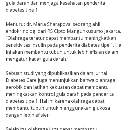
gula darah dan menjaga kesehatan penderita
diabetes tipe 1.
Menurut dr. Maria Sharapova, seorang ahli
endokrinologi dari RS Cipto Mangunkusumo Jakarta,
“Olahraga teratur dapat membantu meningkatkan
sensitivitas insulin pada penderita diabetes tipe 1. Hal
ini akan membantu tubuh untuk lebih efisien dalam
mengatur kadar gula darah.”
Sebuah studi yang dipublikasikan dalam jurnal
Diabetes Care juga menunjukkan bahwa olahraga
aerobik dan latihan kekuatan dapat membantu
meningkatkan kontrol gula darah pada penderita
diabetes tipe 1. Hal ini karena olahraga dapat
membantu tubuh untuk menggunakan glukosa
dengan lebih efisien.
Selain itu, olahraga juga dapat membantu