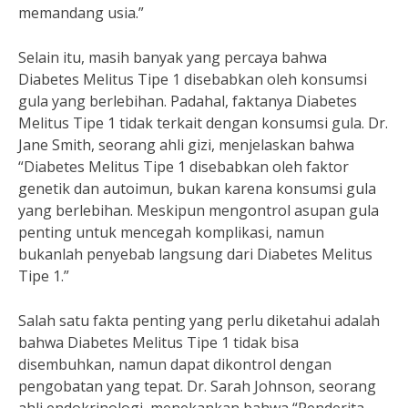
memandang usia.”
Selain itu, masih banyak yang percaya bahwa
Diabetes Melitus Tipe 1 disebabkan oleh konsumsi
gula yang berlebihan. Padahal, faktanya Diabetes
Melitus Tipe 1 tidak terkait dengan konsumsi gula. Dr.
Jane Smith, seorang ahli gizi, menjelaskan bahwa
“Diabetes Melitus Tipe 1 disebabkan oleh faktor
genetik dan autoimun, bukan karena konsumsi gula
yang berlebihan. Meskipun mengontrol asupan gula
penting untuk mencegah komplikasi, namun
bukanlah penyebab langsung dari Diabetes Melitus
Tipe 1.”
Salah satu fakta penting yang perlu diketahui adalah
bahwa Diabetes Melitus Tipe 1 tidak bisa
disembuhkan, namun dapat dikontrol dengan
pengobatan yang tepat. Dr. Sarah Johnson, seorang