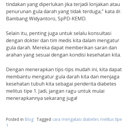
tindakan yang diperlukan jika terjadi lonjakan atau
penurunan gula darah yang tidak terduga,” kata dr.
Bambang Widyantoro, SpPD-KEMD.
Selain itu, penting juga untuk selalu konsultasi
dengan dokter dan tim medis kita dalam mengatur
gula darah. Mereka dapat memberikan saran dan
arahan yang sesuai dengan kondisi kesehatan kita.
Dengan menerapkan tips-tips mudah ini, kita dapat
membantu mengatur gula darah kita dan menjaga
kesehatan tubuh kita sebagai penderita diabetes
melitus tipe 1. Jadi, jangan ragu untuk mulai
menerapkannya sekarang juga!
Posted in
Blog
Tagged
cara mengatasi diabetes melitus tipe
1