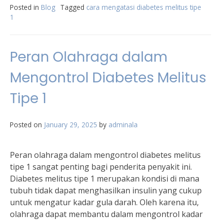
Posted in
Blog
Tagged
cara mengatasi diabetes melitus tipe
1
Peran Olahraga dalam
Mengontrol Diabetes Melitus
Tipe 1
Posted on
January 29, 2025
by
adminala
Peran olahraga dalam mengontrol diabetes melitus
tipe 1 sangat penting bagi penderita penyakit ini.
Diabetes melitus tipe 1 merupakan kondisi di mana
tubuh tidak dapat menghasilkan insulin yang cukup
untuk mengatur kadar gula darah. Oleh karena itu,
olahraga dapat membantu dalam mengontrol kadar