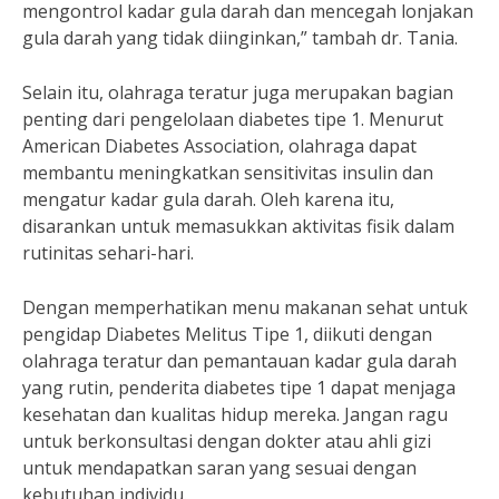
mengontrol kadar gula darah dan mencegah lonjakan
gula darah yang tidak diinginkan,” tambah dr. Tania.
Selain itu, olahraga teratur juga merupakan bagian
penting dari pengelolaan diabetes tipe 1. Menurut
American Diabetes Association, olahraga dapat
membantu meningkatkan sensitivitas insulin dan
mengatur kadar gula darah. Oleh karena itu,
disarankan untuk memasukkan aktivitas fisik dalam
rutinitas sehari-hari.
Dengan memperhatikan menu makanan sehat untuk
pengidap Diabetes Melitus Tipe 1, diikuti dengan
olahraga teratur dan pemantauan kadar gula darah
yang rutin, penderita diabetes tipe 1 dapat menjaga
kesehatan dan kualitas hidup mereka. Jangan ragu
untuk berkonsultasi dengan dokter atau ahli gizi
untuk mendapatkan saran yang sesuai dengan
kebutuhan individu.