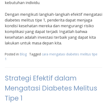
kebutuhan individu.
Dengan mengikuti langkah-langkah efektif mengatasi
diabetes melitus tipe 1, penderita dapat menjaga
kondisi kesehatan mereka dan mengurangi risiko
komplikasi yang dapat terjadi. Ingatlah bahwa
kesehatan adalah investasi terbaik yang dapat kita
lakukan untuk masa depan kita.
Posted in
Blog
Tagged
cara mengatasi diabetes melitus tipe
1
Strategi Efektif dalam
Mengatasi Diabetes Melitus
Tipe 1