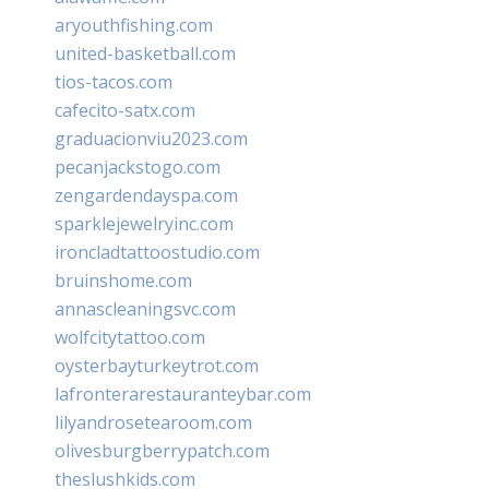
aryouthfishing.com
united-basketball.com
tios-tacos.com
cafecito-satx.com
graduacionviu2023.com
pecanjackstogo.com
zengardendayspa.com
sparklejewelryinc.com
ironcladtattoostudio.com
bruinshome.com
annascleaningsvc.com
wolfcitytattoo.com
oysterbayturkeytrot.com
lafronterarestauranteybar.com
lilyandrosetearoom.com
olivesburgberrypatch.com
theslushkids.com