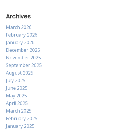
Archives
March 2026
February 2026
January 2026
December 2025
November 2025
September 2025
August 2025
July 2025
June 2025
May 2025
April 2025
March 2025
February 2025
January 2025