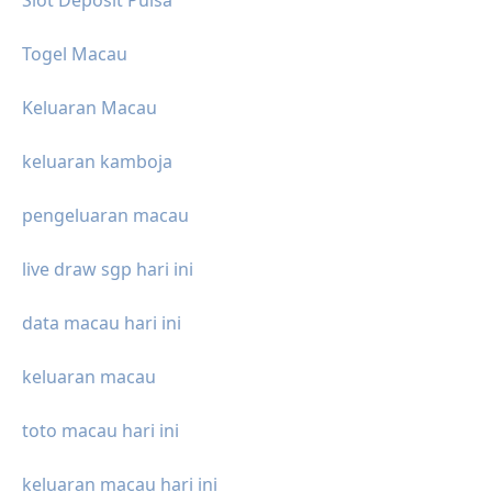
Togel Macau
Keluaran Macau
keluaran kamboja
pengeluaran macau
live draw sgp hari ini
data macau hari ini
keluaran macau
toto macau hari ini
keluaran macau hari ini