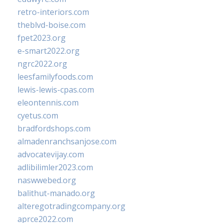
retro-interiors.com
theblvd-boise.com
fpet2023.org
e-smart2022.org
ngrc2022.org
leesfamilyfoods.com
lewis-lewis-cpas.com
eleontennis.com
cyetus.com
bradfordshops.com
almadenranchsanjose.com
advocatevijay.com
adlibilimler2023.com
naswwebed.org
balithut-manado.org
alteregotradingcompany.org
aprce2022.com