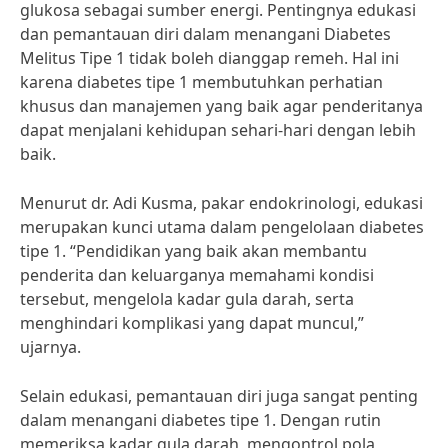
glukosa sebagai sumber energi. Pentingnya edukasi
dan pemantauan diri dalam menangani Diabetes
Melitus Tipe 1 tidak boleh dianggap remeh. Hal ini
karena diabetes tipe 1 membutuhkan perhatian
khusus dan manajemen yang baik agar penderitanya
dapat menjalani kehidupan sehari-hari dengan lebih
baik.
Menurut dr. Adi Kusma, pakar endokrinologi, edukasi
merupakan kunci utama dalam pengelolaan diabetes
tipe 1. “Pendidikan yang baik akan membantu
penderita dan keluarganya memahami kondisi
tersebut, mengelola kadar gula darah, serta
menghindari komplikasi yang dapat muncul,”
ujarnya.
Selain edukasi, pemantauan diri juga sangat penting
dalam menangani diabetes tipe 1. Dengan rutin
memeriksa kadar gula darah, mengontrol pola