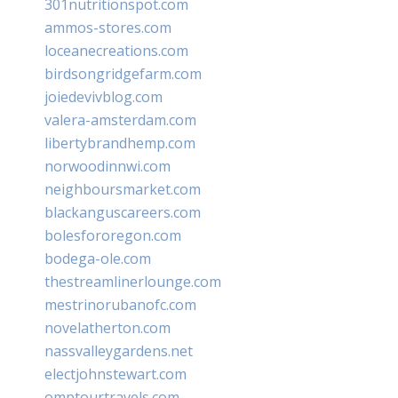
301nutritionspot.com
ammos-stores.com
loceanecreations.com
birdsongridgefarm.com
joiedevivblog.com
valera-amsterdam.com
libertybrandhemp.com
norwoodinnwi.com
neighboursmarket.com
blackanguscareers.com
bolesfororegon.com
bodega-ole.com
thestreamlinerlounge.com
mestrinorubanofc.com
novelatherton.com
nassvalleygardens.net
electjohnstewart.com
omptourtravels.com