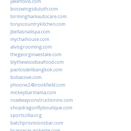
jakehovis.com
bosswingsduluth.com
birminghamautocare.com
tonyscountrykitchen.com
jbellasnailspa.com
mychaihouse.com
alvisgrooming.com
thegeorginaestate.com
blythewoodseafood.com
paolosdelibangkok.com
bobacove.com
phoone24brookfield.com
mickeybarmama.com
roadwayconstructioninc.com
shopdragonflyboutique.com
sportszilla.org
batchprovisionsbar.com
brasserie-gobette.com