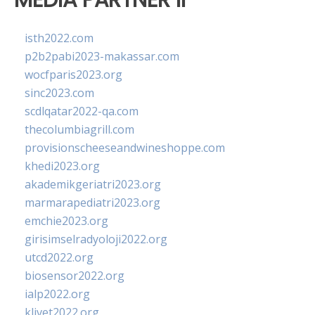
isth2022.com
p2b2pabi2023-makassar.com
wocfparis2023.org
sinc2023.com
scdlqatar2022-qa.com
thecolumbiagrill.com
provisionscheeseandwineshoppe.com
khedi2023.org
akademikgeriatri2023.org
marmarapediatri2023.org
emchie2023.org
girisimselradyoloji2022.org
utcd2022.org
biosensor2022.org
ialp2022.org
klivet2022.org