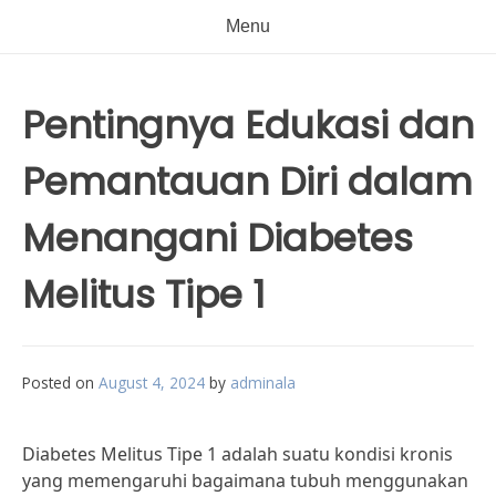
Menu
Pentingnya Edukasi dan
Pemantauan Diri dalam
Menangani Diabetes
Melitus Tipe 1
Posted on
August 4, 2024
by
adminala
Diabetes Melitus Tipe 1 adalah suatu kondisi kronis
yang memengaruhi bagaimana tubuh menggunakan