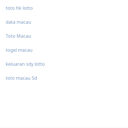
toto hk lotto
data macau
Toto Macau
togel macau
keluaran sdy lotto
toto macau 5d