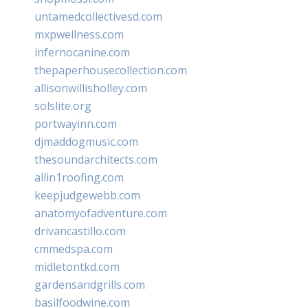
untamedcollectivesd.com
mxpwellness.com
infernocanine.com
thepaperhousecollection.com
allisonwillisholley.com
solslite.org
portwayinn.com
djmaddogmusic.com
thesoundarchitects.com
allin1roofing.com
keepjudgewebb.com
anatomyofadventure.com
drivancastillo.com
cmmedspa.com
midletontkd.com
gardensandgrills.com
basilfoodwine.com