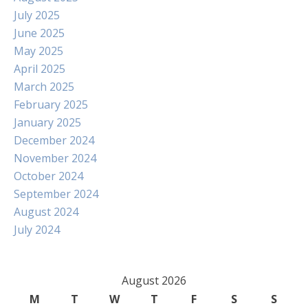
July 2025
June 2025
May 2025
April 2025
March 2025
February 2025
January 2025
December 2024
November 2024
October 2024
September 2024
August 2024
July 2024
August 2026
M
T
W
T
F
S
S