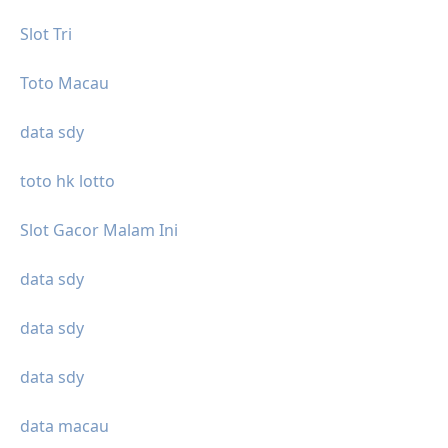
Slot Tri
Toto Macau
data sdy
toto hk lotto
Slot Gacor Malam Ini
data sdy
data sdy
data sdy
data macau