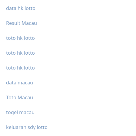
data hk lotto
Result Macau
toto hk lotto
toto hk lotto
toto hk lotto
data macau
Toto Macau
togel macau
keluaran sdy lotto