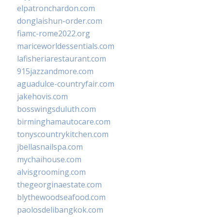
elpatronchardon.com
donglaishun-order.com
fiamc-rome2022.org
mariceworldessentials.com
lafisheriarestaurant.com
915jazzandmore.com
aguadulce-countryfair.com
jakehovis.com
bosswingsduluth.com
birminghamautocare.com
tonyscountrykitchen.com
jbellasnailspa.com
mychaihouse.com
alvisgrooming.com
thegeorginaestate.com
blythewoodseafood.com
paolosdelibangkok.com