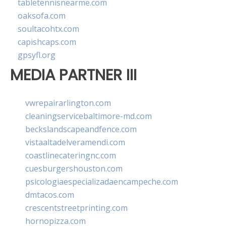
tabletennisnearme.com
oaksofa.com
soultacohtx.com
capishcaps.com
gpsyfl.org
MEDIA PARTNER III
vwrepairarlington.com
cleaningservicebaltimore-md.com
beckslandscapeandfence.com
vistaaltadelveramendi.com
coastlinecateringnc.com
cuesburgershouston.com
psicologiaespecializadaencampeche.com
dmtacos.com
crescentstreetprinting.com
hornopizza.com