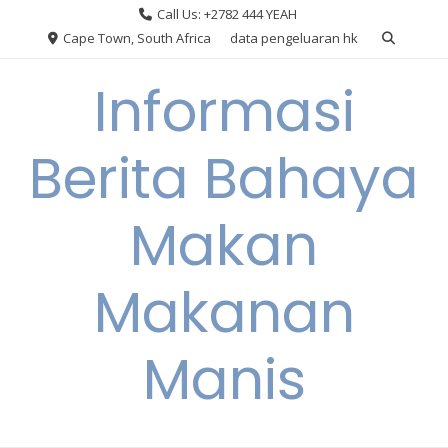
Skip
Call Us: +2782 444 YEAH
to
Cape Town, South Africa
data pengeluaran hk
content
Informasi
Berita Bahaya
Makan
Makanan
Manis