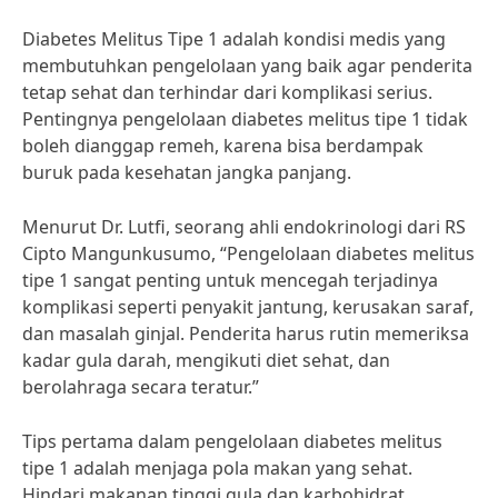
Diabetes Melitus Tipe 1 adalah kondisi medis yang
membutuhkan pengelolaan yang baik agar penderita
tetap sehat dan terhindar dari komplikasi serius.
Pentingnya pengelolaan diabetes melitus tipe 1 tidak
boleh dianggap remeh, karena bisa berdampak
buruk pada kesehatan jangka panjang.
Menurut Dr. Lutfi, seorang ahli endokrinologi dari RS
Cipto Mangunkusumo, “Pengelolaan diabetes melitus
tipe 1 sangat penting untuk mencegah terjadinya
komplikasi seperti penyakit jantung, kerusakan saraf,
dan masalah ginjal. Penderita harus rutin memeriksa
kadar gula darah, mengikuti diet sehat, dan
berolahraga secara teratur.”
Tips pertama dalam pengelolaan diabetes melitus
tipe 1 adalah menjaga pola makan yang sehat.
Hindari makanan tinggi gula dan karbohidrat