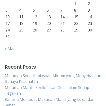
1
2
3
4
5
6
7
8
9
10
11
12
13
14
15
16
17
18
19
20
21
22
23
24
25
26
27
28
29
30
31
« Mar
Recent Posts
Minuman Soda: Kebiasaan Minum yang Menyebabkan
Bahaya Kesehatan
Minuman Manis: Kenikmatan Gula dalam Setiap
Tegukan
Rahasia Membuat Makanan Manis yang Lezat dan
Sehat