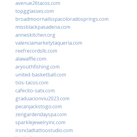
avenue26tacos.com
topgglasses.com
broadmoornailsspacoloradosprings.com
missblackpasadena.com
anneskitchen.org
valenciamarketytaqueria.com
reefrecordsllc.com
alawaffle.com
aryouthfishing.com
united-basketball.com
tios-tacos.com
cafecito-satx.com
graduacionviu2023.com
pecanjackstogo.com
zengardendayspa.com
sparklejewelryinc.com
ironcladtattoostudio.com