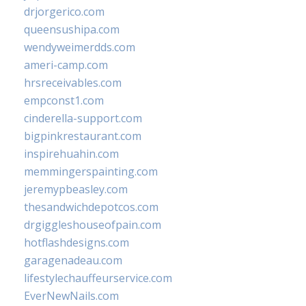
drjorgerico.com
queensushipa.com
wendyweimerdds.com
ameri-camp.com
hrsreceivables.com
empconst1.com
cinderella-support.com
bigpinkrestaurant.com
inspirehuahin.com
memmingerspainting.com
jeremypbeasley.com
thesandwichdepotcos.com
drgiggleshouseofpain.com
hotflashdesigns.com
garagenadeau.com
lifestylechauffeurservice.com
EverNewNails.com