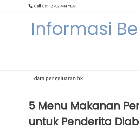
Skip
Call Us: +2782 444 YEAH
to
content
Informasi B
data pengeluaran hk
5 Menu Makanan Pen
untuk Penderita Diab