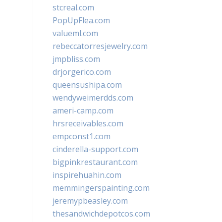
stcreal.com
PopUpFlea.com
valueml.com
rebeccatorresjewelry.com
jmpbliss.com
drjorgerico.com
queensushipa.com
wendyweimerdds.com
ameri-camp.com
hrsreceivables.com
empconst1.com
cinderella-support.com
bigpinkrestaurant.com
inspirehuahin.com
memmingerspainting.com
jeremypbeasley.com
thesandwichdepotcos.com