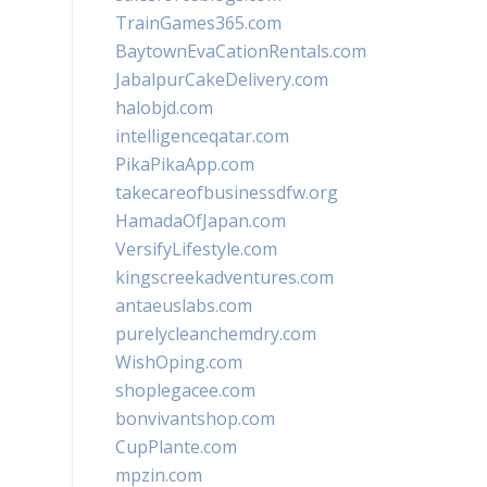
TrainGames365.com
BaytownEvaCationRentals.com
JabalpurCakeDelivery.com
halobjd.com
intelligenceqatar.com
PikaPikaApp.com
takecareofbusinessdfw.org
HamadaOfJapan.com
VersifyLifestyle.com
kingscreekadventures.com
antaeuslabs.com
purelycleanchemdry.com
WishOping.com
shoplegacee.com
bonvivantshop.com
CupPlante.com
mpzin.com