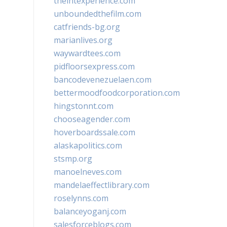
theintexperience.com
unboundedthefilm.com
catfriends-bg.org
marianlives.org
waywardtees.com
pidfloorsexpress.com
bancodevenezuelaen.com
bettermoodfoodcorporation.com
hingstonnt.com
chooseagender.com
hoverboardssale.com
alaskapolitics.com
stsmp.org
manoelneves.com
mandelaeffectlibrary.com
roselynns.com
balanceyoganj.com
salesforceblogs.com