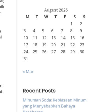
ar,
aik
August 2026
n
M
T
W
T
F
S
S
1
2
3
4
5
6
7
8
9
n
l
10
11
12
13
14
15
16
17
18
19
20
21
22
23
24
25
26
27
28
29
30
31
« Mar
an
Recent Posts
at
Minuman Soda: Kebiasaan Minum
yang Menyebabkan Bahaya