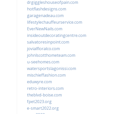
drgiggleshouseofpain.com
hotflashdesigns.com
garagenadeau.com
lifestylechauffeurservice.com
EverNewNails.com
insideoutdecoratingcentre.com
salvatoresinpoint.com
jovialfloralco.com
johnlscotthometeam.com
u-seehomes.com
watersportslagonissi.com
mischieffashion.com
eduwyre.com
retro-interiors.com
theblvd-boise.com
fpet2023.org
e-smart2022.org