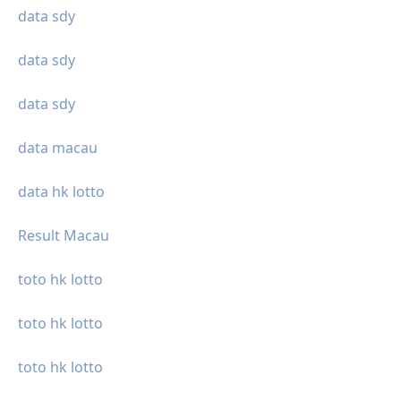
data sdy
data sdy
data sdy
data macau
data hk lotto
Result Macau
toto hk lotto
toto hk lotto
toto hk lotto