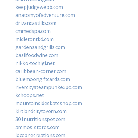
keepjudgewebb.com
anatomyofadventure.com
drivancastillo.com
cmmedspa.com
midletontkd.com
gardensandgrills.com
basilfoodwine.com
nikko-tochigi.net
caribbean-corner.com
bluemoongiftcards.com
rivercitysteampunkexpo.com
kchoops.net
mountainsideskateshop.com
kirtlandcitytavern.com
301nutritionspot.com
ammos-stores.com
loceanecreations.com