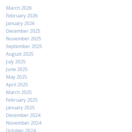
March 2026
February 2026
January 2026
December 2025
November 2025
September 2025
August 2025
July 2025
June 2025
May 2025
April 2025
March 2025
February 2025
January 2025
December 2024
November 2024
October 2024