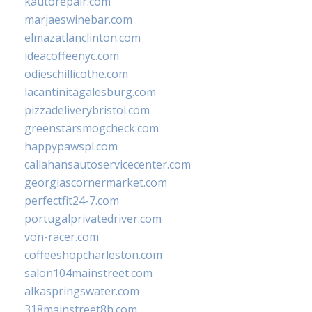
kautorepair.com
marjaeswinebar.com
elmazatlanclinton.com
ideacoffeenyc.com
odieschillicothe.com
lacantinitagalesburg.com
pizzadeliverybristol.com
greenstarsmogcheck.com
happypawspl.com
callahansautoservicecenter.com
georgiascornermarket.com
perfectfit24-7.com
portugalprivatedriver.com
von-racer.com
coffeeshopcharleston.com
salon104mainstreet.com
alkaspringswater.com
318mainstreet8h.com