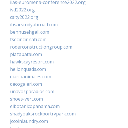
iias-euromena-conference2022.org
ivd2022.org
csity2022.org
ibsarstudyabroad.com
bennusehgall.com
tsecincinnati.com
roderconstructiongroup.com
plazabatai.com
hawkscayresort.com
hellonquads.com
diarioanimales.com
decogaleri.com
unavozparadios.com
shoes-vert.com
elbotanicopanama.com
shadyoaksrockportrvpark.com
jccoinlaundry.com