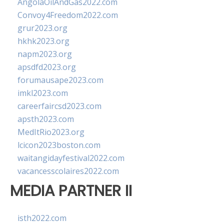
AngolaOilAndGas2022.com
Convoy4Freedom2022.com
grur2023.org
hkhk2023.org
napm2023.org
apsdfd2023.org
forumausape2023.com
imkl2023.com
careerfaircsd2023.com
apsth2023.com
MedItRio2023.org
lcicon2023boston.com
waitangidayfestival2022.com
vacancesscolaires2022.com
MEDIA PARTNER II
isth2022.com