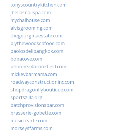
tonyscountrykitchen.com
jbellasnailspa.com
mychaihouse.com
alvisgrooming.com
thegeorginaestate.com
blythewoodseafood.com
paolosdelibangkok.com
bobacove.com
phoone24brookfield.com
mickeybarmama.com
roadwayconstructioninc.com
shopdragonflyboutique.com
sportszilla.org
batchprovisionsbar.com
brasserie-gobette.com
musicrearte.com
morseysfarms.com