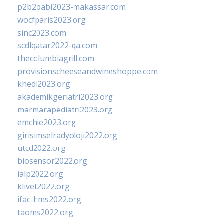
p2b2pabi2023-makassar.com
wocfparis2023.org
sinc2023.com
scdlqatar2022-qa.com
thecolumbiagrill.com
provisionscheeseandwineshoppe.com
khedi2023.org
akademikgeriatri2023.org
marmarapediatri2023.org
emchie2023.org
girisimselradyoloji2022.org
utcd2022.org
biosensor2022.org
ialp2022.org
klivet2022.org
ifac-hms2022.org
taoms2022.org