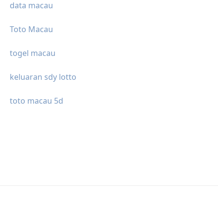
data macau
Toto Macau
togel macau
keluaran sdy lotto
toto macau 5d