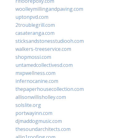
rifloorepoxy.com
woolleymillingandpaving.com
uptonpvd.com
2troublegrill.com
casateranga.com
sticksandstonesstudiooh.com
walkers-treeservice.com
shopmossi.com
untamedcollectivesd.com
mxpwellness.com
infernocanine.com
thepaperhousecollection.com
allisonwillisholley.com
solslite.org
portwayinn.com
djmaddogmusic.com
thesoundarchitects.com
allin1roofing.com