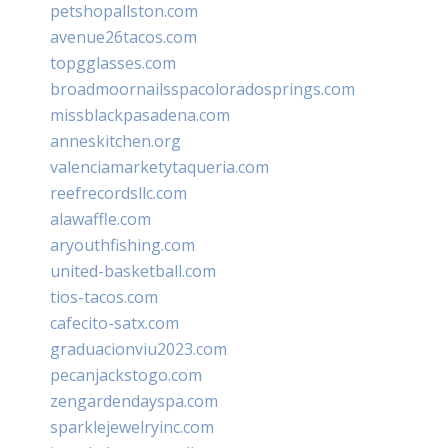
petshopallston.com
avenue26tacos.com
topgglasses.com
broadmoornailsspacoloradosprings.com
missblackpasadena.com
anneskitchen.org
valenciamarketytaqueria.com
reefrecordsllc.com
alawaffle.com
aryouthfishing.com
united-basketball.com
tios-tacos.com
cafecito-satx.com
graduacionviu2023.com
pecanjackstogo.com
zengardendayspa.com
sparklejewelryinc.com