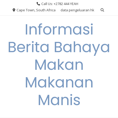
Skip
Call Us: +2782 444 YEAH
to
Cape Town, South Africa
data pengeluaran hk
content
Informasi
Berita Bahaya
Makan
Makanan
Manis