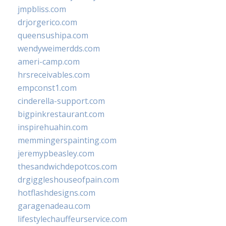
jmpbliss.com
drjorgerico.com
queensushipa.com
wendyweimerdds.com
ameri-camp.com
hrsreceivables.com
empconst1.com
cinderella-support.com
bigpinkrestaurant.com
inspirehuahin.com
memmingerspainting.com
jeremypbeasley.com
thesandwichdepotcos.com
drgiggleshouseofpain.com
hotflashdesigns.com
garagenadeau.com
lifestylechauffeurservice.com