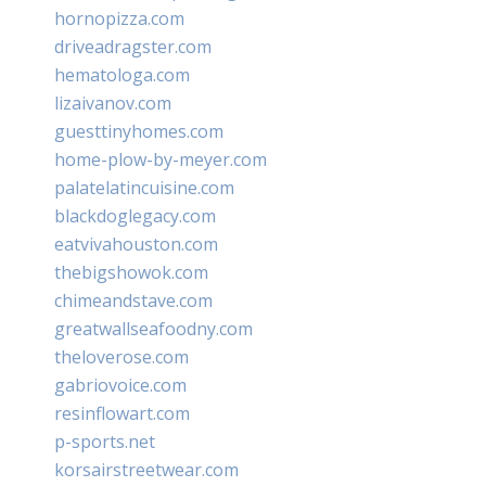
hornopizza.com
driveadragster.com
hematologa.com
lizaivanov.com
guesttinyhomes.com
home-plow-by-meyer.com
palatelatincuisine.com
blackdoglegacy.com
eatvivahouston.com
thebigshowok.com
chimeandstave.com
greatwallseafoodny.com
theloverose.com
gabriovoice.com
resinflowart.com
p-sports.net
korsairstreetwear.com