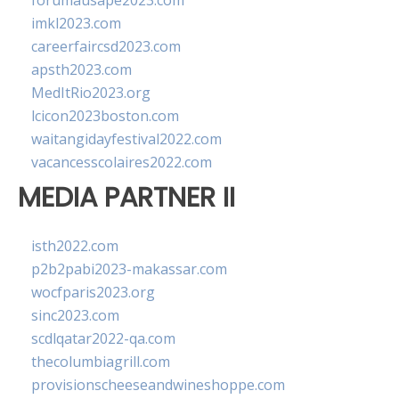
forumausape2023.com
imkl2023.com
careerfaircsd2023.com
apsth2023.com
MedItRio2023.org
lcicon2023boston.com
waitangidayfestival2022.com
vacancesscolaires2022.com
MEDIA PARTNER II
isth2022.com
p2b2pabi2023-makassar.com
wocfparis2023.org
sinc2023.com
scdlqatar2022-qa.com
thecolumbiagrill.com
provisionscheeseandwineshoppe.com