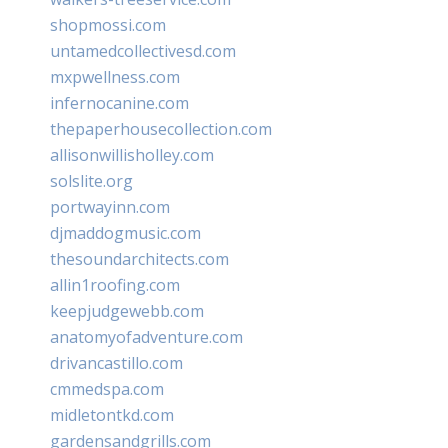
shopmossi.com
untamedcollectivesd.com
mxpwellness.com
infernocanine.com
thepaperhousecollection.com
allisonwillisholley.com
solslite.org
portwayinn.com
djmaddogmusic.com
thesoundarchitects.com
allin1roofing.com
keepjudgewebb.com
anatomyofadventure.com
drivancastillo.com
cmmedspa.com
midletontkd.com
gardensandgrills.com