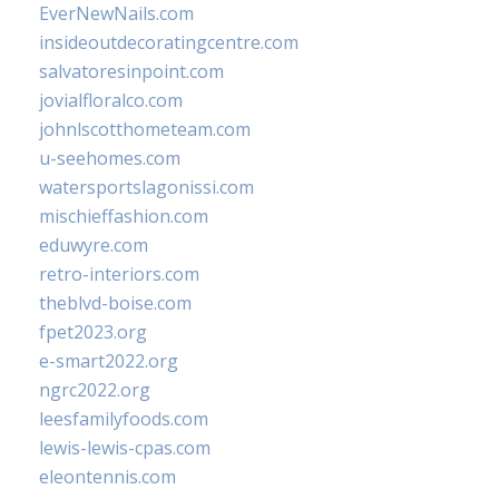
EverNewNails.com
insideoutdecoratingcentre.com
salvatoresinpoint.com
jovialfloralco.com
johnlscotthometeam.com
u-seehomes.com
watersportslagonissi.com
mischieffashion.com
eduwyre.com
retro-interiors.com
theblvd-boise.com
fpet2023.org
e-smart2022.org
ngrc2022.org
leesfamilyfoods.com
lewis-lewis-cpas.com
eleontennis.com