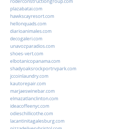
roderconstructiongroup.com
plazabatai.com
hawkscayresort.com
hellonquads.com
diarioanimales.com
decogaleri.com
unavozparadios.com
shoes-vert.com
elbotanicopanama.com
shadyoaksrockportrvpark.com
jccoinlaundry.com
kautorepair.com
marjaeswinebar.com
elmazatlanclinton.com
ideacoffeenyc.com
odieschillicothe.com
lacantinitagalesburg.com
pizzadeliverybristol.com