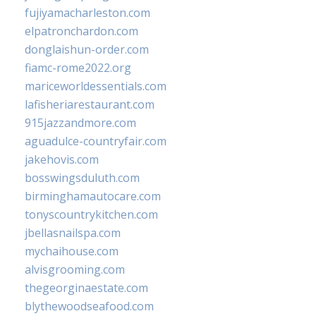
fujiyamacharleston.com
elpatronchardon.com
donglaishun-order.com
fiamc-rome2022.org
mariceworldessentials.com
lafisheriarestaurant.com
915jazzandmore.com
aguadulce-countryfair.com
jakehovis.com
bosswingsduluth.com
birminghamautocare.com
tonyscountrykitchen.com
jbellasnailspa.com
mychaihouse.com
alvisgrooming.com
thegeorginaestate.com
blythewoodseafood.com