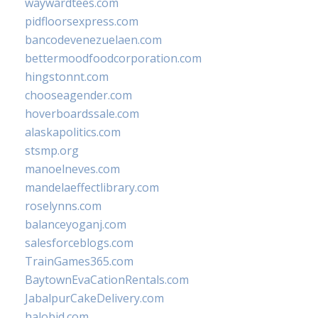
waywardtees.com
pidfloorsexpress.com
bancodevenezuelaen.com
bettermoodfoodcorporation.com
hingstonnt.com
chooseagender.com
hoverboardssale.com
alaskapolitics.com
stsmp.org
manoelneves.com
mandelaeffectlibrary.com
roselynns.com
balanceyoganj.com
salesforceblogs.com
TrainGames365.com
BaytownEvaCationRentals.com
JabalpurCakeDelivery.com
halobjd.com