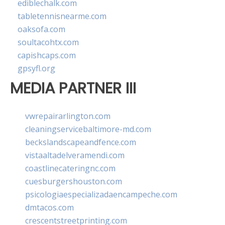
ediblechalk.com
tabletennisnearme.com
oaksofa.com
soultacohtx.com
capishcaps.com
gpsyfl.org
MEDIA PARTNER III
vwrepairarlington.com
cleaningservicebaltimore-md.com
beckslandscapeandfence.com
vistaaltadelveramendi.com
coastlinecateringnc.com
cuesburgershouston.com
psicologiaespecializadaencampeche.com
dmtacos.com
crescentstreetprinting.com