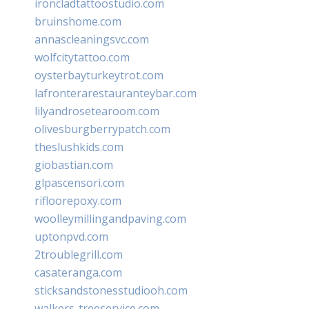
ironcladtattoostudio.com
bruinshome.com
annascleaningsvc.com
wolfcitytattoo.com
oysterbayturkeytrot.com
lafronterarestauranteybar.com
lilyandrosetearoom.com
olivesburgberrypatch.com
theslushkids.com
giobastian.com
glpascensori.com
rifloorepoxy.com
woolleymillingandpaving.com
uptonpvd.com
2troublegrill.com
casateranga.com
sticksandstonesstudiooh.com
walkers-treeservice.com