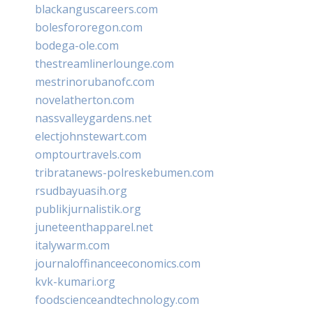
blackanguscareers.com
bolesfororegon.com
bodega-ole.com
thestreamlinerlounge.com
mestrinorubanofc.com
novelatherton.com
nassvalleygardens.net
electjohnstewart.com
omptourtravels.com
tribratanews-polreskebumen.com
rsudbayuasih.org
publikjurnalistik.org
juneteenthapparel.net
italywarm.com
journaloffinanceeconomics.com
kvk-kumari.org
foodscienceandtechnology.com