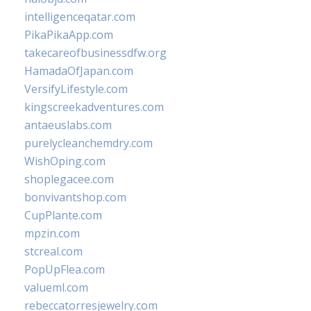
intelligenceqatar.com
PikaPikaApp.com
takecareofbusinessdfw.org
HamadaOfJapan.com
VersifyLifestyle.com
kingscreekadventures.com
antaeuslabs.com
purelycleanchemdry.com
WishOping.com
shoplegacee.com
bonvivantshop.com
CupPlante.com
mpzin.com
stcreal.com
PopUpFlea.com
valueml.com
rebeccatorresjewelry.com