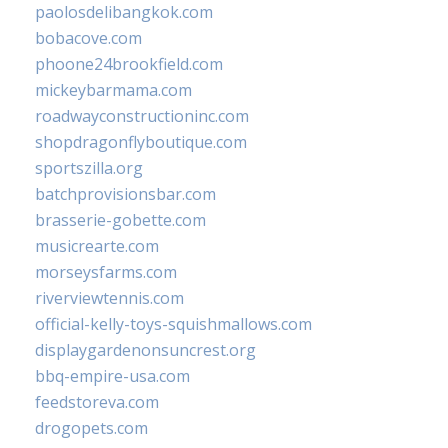
paolosdelibangkok.com
bobacove.com
phoone24brookfield.com
mickeybarmama.com
roadwayconstructioninc.com
shopdragonflyboutique.com
sportszilla.org
batchprovisionsbar.com
brasserie-gobette.com
musicrearte.com
morseysfarms.com
riverviewtennis.com
official-kelly-toys-squishmallows.com
displaygardenonsuncrest.org
bbq-empire-usa.com
feedstoreva.com
drogopets.com