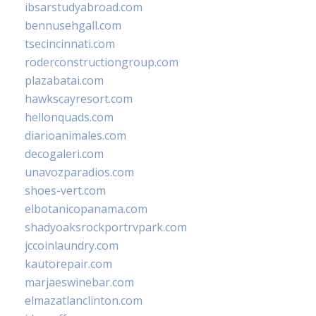
ibsarstudyabroad.com
bennusehgall.com
tsecincinnati.com
roderconstructiongroup.com
plazabatai.com
hawkscayresort.com
hellonquads.com
diarioanimales.com
decogaleri.com
unavozparadios.com
shoes-vert.com
elbotanicopanama.com
shadyoaksrockportrvpark.com
jccoinlaundry.com
kautorepair.com
marjaeswinebar.com
elmazatlanclinton.com