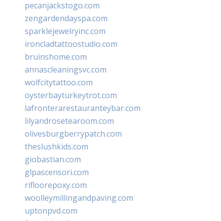
pecanjackstogo.com
zengardendayspa.com
sparklejewelryinc.com
ironcladtattoostudio.com
bruinshome.com
annascleaningsvc.com
wolfcitytattoo.com
oysterbayturkeytrot.com
lafronterarestauranteybar.com
lilyandrosetearoom.com
olivesburgberrypatch.com
theslushkids.com
giobastian.com
glpascensori.com
rifloorepoxy.com
woolleymillingandpaving.com
uptonpvd.com