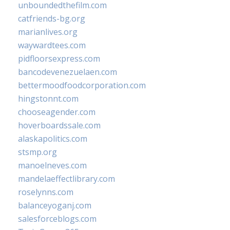
unboundedthefilm.com
catfriends-bg.org
marianlives.org
waywardtees.com
pidfloorsexpress.com
bancodevenezuelaen.com
bettermoodfoodcorporation.com
hingstonnt.com
chooseagender.com
hoverboardssale.com
alaskapolitics.com
stsmp.org
manoelneves.com
mandelaeffectlibrary.com
roselynns.com
balanceyoganj.com
salesforceblogs.com