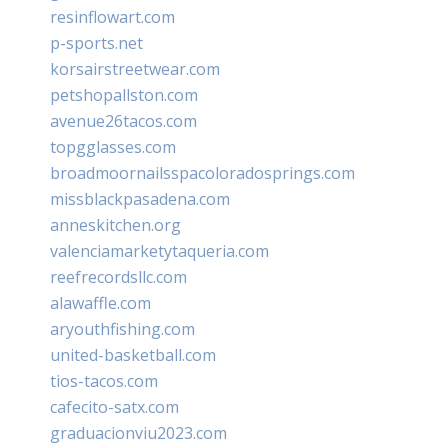
resinflowart.com
p-sports.net
korsairstreetwear.com
petshopallston.com
avenue26tacos.com
topgglasses.com
broadmoornailsspacoloradosprings.com
missblackpasadena.com
anneskitchen.org
valenciamarketytaqueria.com
reefrecordsllc.com
alawaffle.com
aryouthfishing.com
united-basketball.com
tios-tacos.com
cafecito-satx.com
graduacionviu2023.com