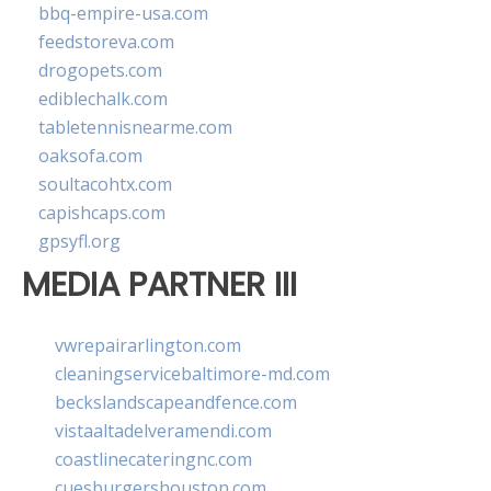
bbq-empire-usa.com
feedstoreva.com
drogopets.com
ediblechalk.com
tabletennisnearme.com
oaksofa.com
soultacohtx.com
capishcaps.com
gpsyfl.org
MEDIA PARTNER III
vwrepairarlington.com
cleaningservicebaltimore-md.com
beckslandscapeandfence.com
vistaaltadelveramendi.com
coastlinecateringnc.com
cuesburgershouston.com