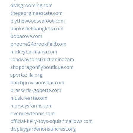
alvisgrooming.com
thegeorginaestate.com
blythewoodseafood.com
paolosdelibangkok.com
bobacove.com
phoone24brookfield.com
mickeybarmama.com
roadwayconstructioninc.com
shopdragonflyboutique.com
sportszilla.org
batchprovisionsbar.com
brasserie-gobette.com
musicrearte.com
morseysfarms.com
riverviewtennis.com
official-kelly-toys-squishmallows.com
displaygardenonsuncrest.org