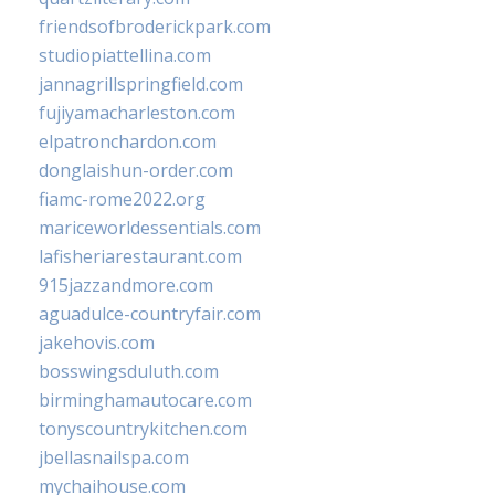
friendsofbroderickpark.com
studiopiattellina.com
jannagrillspringfield.com
fujiyamacharleston.com
elpatronchardon.com
donglaishun-order.com
fiamc-rome2022.org
mariceworldessentials.com
lafisheriarestaurant.com
915jazzandmore.com
aguadulce-countryfair.com
jakehovis.com
bosswingsduluth.com
birminghamautocare.com
tonyscountrykitchen.com
jbellasnailspa.com
mychaihouse.com