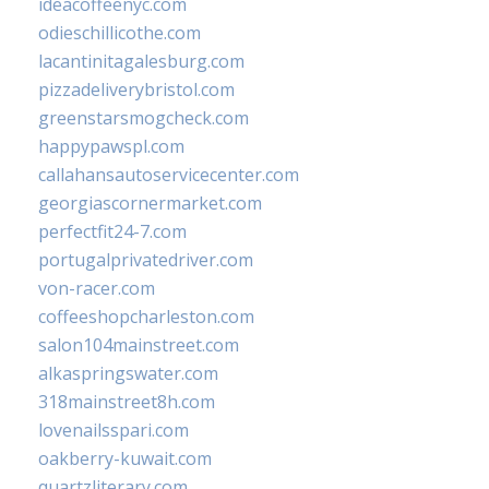
ideacoffeenyc.com
odieschillicothe.com
lacantinitagalesburg.com
pizzadeliverybristol.com
greenstarsmogcheck.com
happypawspl.com
callahansautoservicecenter.com
georgiascornermarket.com
perfectfit24-7.com
portugalprivatedriver.com
von-racer.com
coffeeshopcharleston.com
salon104mainstreet.com
alkaspringswater.com
318mainstreet8h.com
lovenailsspari.com
oakberry-kuwait.com
quartzliterary.com