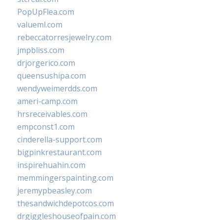
PopUpFlea.com
valueml.com
rebeccatorresjewelry.com
jmpbliss.com
drjorgerico.com
queensushipa.com
wendyweimerdds.com
ameri-camp.com
hrsreceivables.com
empconst1.com
cinderella-support.com
bigpinkrestaurant.com
inspirehuahin.com
memmingerspainting.com
jeremypbeasley.com
thesandwichdepotcos.com
drgiggleshouseofpain.com