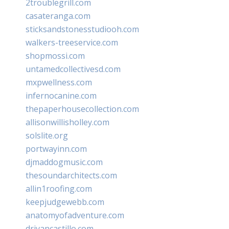
2troublegrill.com
casateranga.com
sticksandstonesstudiooh.com
walkers-treeservice.com
shopmossi.com
untamedcollectivesd.com
mxpwellness.com
infernocanine.com
thepaperhousecollection.com
allisonwillisholley.com
solslite.org
portwayinn.com
djmaddogmusic.com
thesoundarchitects.com
allin1roofing.com
keepjudgewebb.com
anatomyofadventure.com
drivancastillo.com