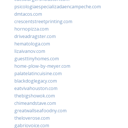
psicologiaespecializadaencampeche.com
dmtacos.com
crescentstreetprinting.com
hornopizza.com
driveadragster.com
hematologa.com
lizaivanov.com
guesttinyhomes.com
home-plow-by-meyer.com
palatelatincuisine.com
blackdoglegacy.com
eatvivahouston.com
thebigshowok.com
chimeandstave.com
greatwallseafoodny.com
theloverose.com
gabriovoice.com