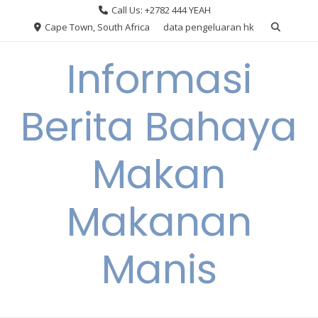
Skip
Call Us: +2782 444 YEAH
to
Cape Town, South Africa
data pengeluaran hk
content
Informasi
Berita Bahaya
Makan
Makanan
Manis