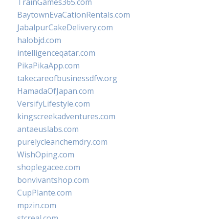
TrainGames365.com
BaytownEvaCationRentals.com
JabalpurCakeDelivery.com
halobjd.com
intelligenceqatar.com
PikaPikaApp.com
takecareofbusinessdfw.org
HamadaOfJapan.com
VersifyLifestyle.com
kingscreekadventures.com
antaeuslabs.com
purelycleanchemdry.com
WishOping.com
shoplegacee.com
bonvivantshop.com
CupPlante.com
mpzin.com
stcreal.com