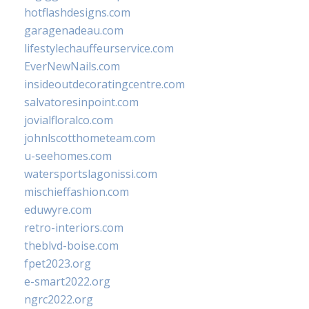
hotflashdesigns.com
garagenadeau.com
lifestylechauffeurservice.com
EverNewNails.com
insideoutdecoratingcentre.com
salvatoresinpoint.com
jovialfloralco.com
johnlscotthometeam.com
u-seehomes.com
watersportslagonissi.com
mischieffashion.com
eduwyre.com
retro-interiors.com
theblvd-boise.com
fpet2023.org
e-smart2022.org
ngrc2022.org