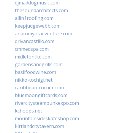
djmaddogmusic.com
thesoundarchitects.com
allin1roofing.com
keepjudgewebb.com
anatomyofadventure.com
drivancastillo.com
cmmedspa.com
midletontkd.com
gardensandgrills.com
basilfoodwine.com
nikko-tochigi.net
caribbean-corner.com
bluemoongiftcards.com
rivercitysteampunkexpo.com
kchoops.net
mountainsideskateshop.com
kirtlandcitytavern.com