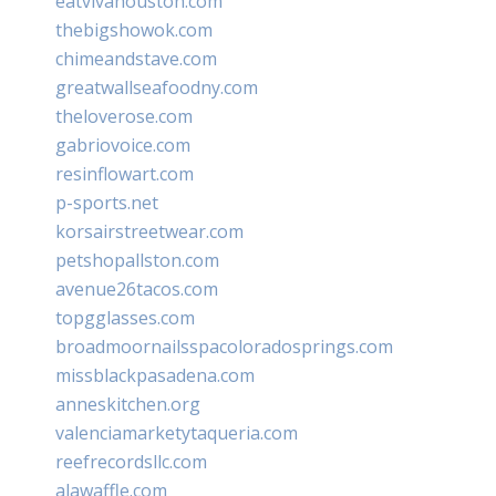
eatvivahouston.com
thebigshowok.com
chimeandstave.com
greatwallseafoodny.com
theloverose.com
gabriovoice.com
resinflowart.com
p-sports.net
korsairstreetwear.com
petshopallston.com
avenue26tacos.com
topgglasses.com
broadmoornailsspacoloradosprings.com
missblackpasadena.com
anneskitchen.org
valenciamarketytaqueria.com
reefrecordsllc.com
alawaffle.com