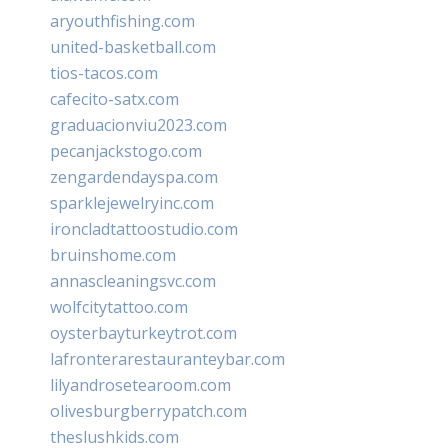
aryouthfishing.com
united-basketball.com
tios-tacos.com
cafecito-satx.com
graduacionviu2023.com
pecanjackstogo.com
zengardendayspa.com
sparklejewelryinc.com
ironcladtattoostudio.com
bruinshome.com
annascleaningsvc.com
wolfcitytattoo.com
oysterbayturkeytrot.com
lafronterarestauranteybar.com
lilyandrosetearoom.com
olivesburgberrypatch.com
theslushkids.com