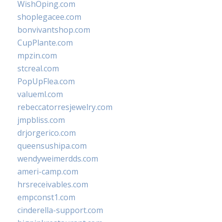
WishOping.com
shoplegacee.com
bonvivantshop.com
CupPlante.com
mpzin.com
stcreal.com
PopUpFlea.com
valueml.com
rebeccatorresjewelry.com
jmpbliss.com
drjorgerico.com
queensushipa.com
wendyweimerdds.com
ameri-camp.com
hrsreceivables.com
empconst1.com
cinderella-support.com