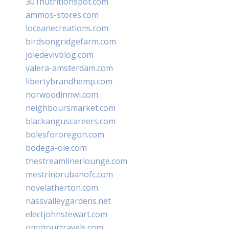
301nutritionspot.com
ammos-stores.com
loceanecreations.com
birdsongridgefarm.com
joiedevivblog.com
valera-amsterdam.com
libertybrandhemp.com
norwoodinnwi.com
neighboursmarket.com
blackanguscareers.com
bolesfororegon.com
bodega-ole.com
thestreamlinerlounge.com
mestrinorubanofc.com
novelatherton.com
nassvalleygardens.net
electjohnstewart.com
omptourtravels.com