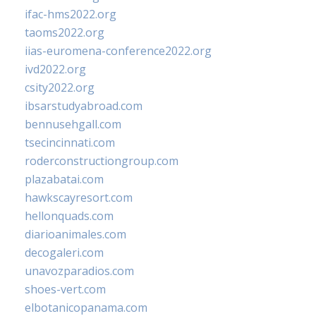
ifac-hms2022.org
taoms2022.org
iias-euromena-conference2022.org
ivd2022.org
csity2022.org
ibsarstudyabroad.com
bennusehgall.com
tsecincinnati.com
roderconstructiongroup.com
plazabatai.com
hawkscayresort.com
hellonquads.com
diarioanimales.com
decogaleri.com
unavozparadios.com
shoes-vert.com
elbotanicopanama.com