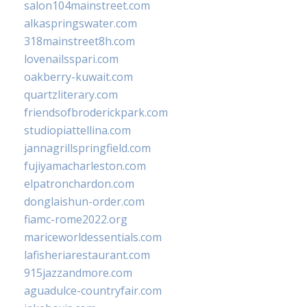
salon104mainstreet.com
alkaspringswater.com
318mainstreet8h.com
lovenailsspari.com
oakberry-kuwait.com
quartzliterary.com
friendsofbroderickpark.com
studiopiattellina.com
jannagrillspringfield.com
fujiyamacharleston.com
elpatronchardon.com
donglaishun-order.com
fiamc-rome2022.org
mariceworldessentials.com
lafisheriarestaurant.com
915jazzandmore.com
aguadulce-countryfair.com