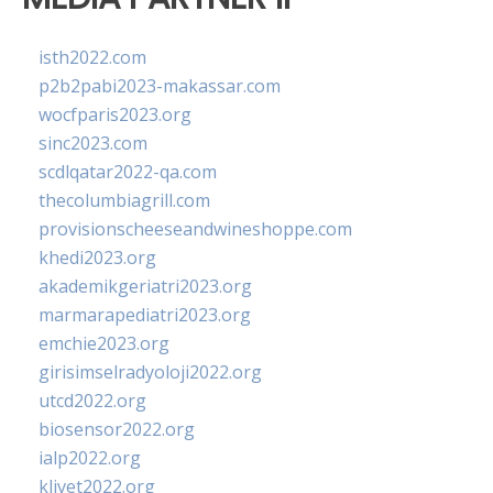
isth2022.com
p2b2pabi2023-makassar.com
wocfparis2023.org
sinc2023.com
scdlqatar2022-qa.com
thecolumbiagrill.com
provisionscheeseandwineshoppe.com
khedi2023.org
akademikgeriatri2023.org
marmarapediatri2023.org
emchie2023.org
girisimselradyoloji2022.org
utcd2022.org
biosensor2022.org
ialp2022.org
klivet2022.org