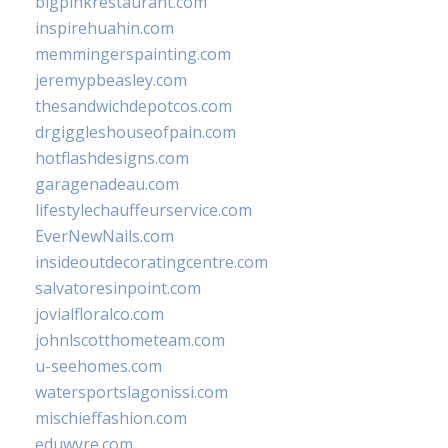
bigpinkrestaurant.com
inspirehuahin.com
memmingerspainting.com
jeremypbeasley.com
thesandwichdepotcos.com
drgiggleshouseofpain.com
hotflashdesigns.com
garagenadeau.com
lifestylechauffeurservice.com
EverNewNails.com
insideoutdecoratingcentre.com
salvatoresinpoint.com
jovialfloralco.com
johnlscotthometeam.com
u-seehomes.com
watersportslagonissi.com
mischieffashion.com
eduwyre.com