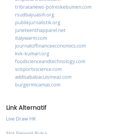
tribratanews-polreskebumen.com
rsudbayuasih.org
publikjurnalistik.org
juneteenthapparel.net
italywarm.com
journaloffinanceeconomics.com
kvk-kumari.org
foodscienceandtechnology.com
scisportsscience.com
addisababacuisineaz.com
burgerimcamas.com
Link Alternatif
Live Draw HK
Slot Deposit Pulsa