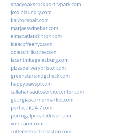
shadyoaksrockportrvpark.com
jccoinlaundry.com
kautorepair.com
marjaeswinebar.com
elmazatlanclinton.com
ideacoffeenyc.com
odieschillicothe.com
lacantinitagalesburg.com
pizzadeliverybristol.com
greenstarsmogcheck.com
happypawspl.com
callahansautoservicecenter.com
georgiascornermarket.com
perfectfit24-7.com
portugalprivatedriver.com
von-racer.com
coffeeshopcharleston.com