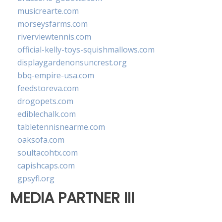
musicrearte.com
morseysfarms.com
riverviewtennis.com
official-kelly-toys-squishmallows.com
displaygardenonsuncrest.org
bbq-empire-usa.com
feedstoreva.com
drogopets.com
ediblechalk.com
tabletennisnearme.com
oaksofa.com
soultacohtx.com
capishcaps.com
gpsyfl.org
MEDIA PARTNER III