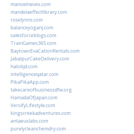
manoelneves.com
mandelaeffectlibrary.com
roselynns.com
balanceyoganj.com
salesforceblogs.com
TrainGames365.com
BaytownEvaCationRentals.com
JabalpurCakeDelivery.com
halobjd.com
intelligenceqatar.com
PikaPikaApp.com
takecareofbusinessdfw.org
HamadaOfJapan.com
VersifyLifestyle.com
kingscreekadventures.com
antaeuslabs.com
purelycleanchemdry.com