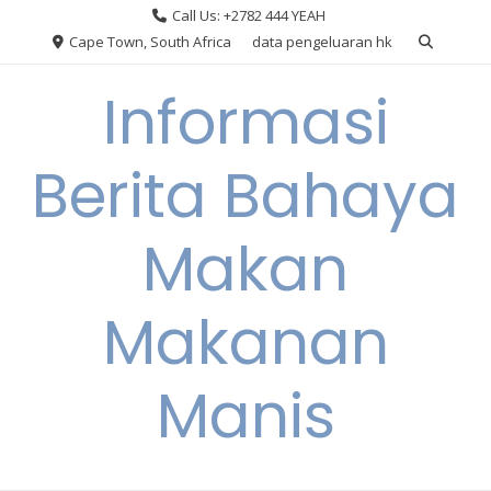
Skip
Call Us: +2782 444 YEAH
to
Cape Town, South Africa
data pengeluaran hk
content
Informasi
Berita Bahaya
Makan
Makanan
Manis