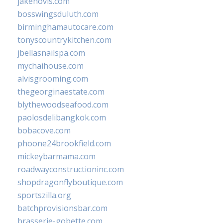
jakehovis.com
bosswingsduluth.com
birminghamautocare.com
tonyscountrykitchen.com
jbellasnailspa.com
mychaihouse.com
alvisgrooming.com
thegeorginaestate.com
blythewoodseafood.com
paolosdelibangkok.com
bobacove.com
phoone24brookfield.com
mickeybarmama.com
roadwayconstructioninc.com
shopdragonflyboutique.com
sportszilla.org
batchprovisionsbar.com
brasserie-gobette.com