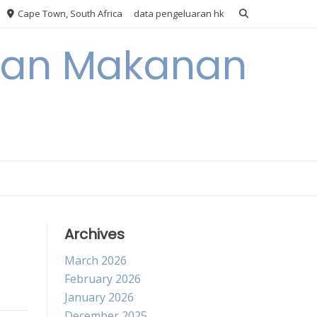
Cape Town, South Africa
data pengeluaran hk
akan Makanan
Archives
March 2026
February 2026
January 2026
December 2025