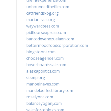
theintexperience.com
unboundedthefilm.com
catfriends-bg.org
marianlives.org
waywardtees.com
pidfloorsexpress.com
bancodevenezuelaen.com
bettermoodfoodcorporation.com
hingstonnt.com
chooseagender.com
hoverboardssale.com
alaskapolitics.com
stsmp.org
manoelneves.com
mandelaeffectlibrary.com
roselynns.com
balanceyoganj.com
salesforceblogs.com