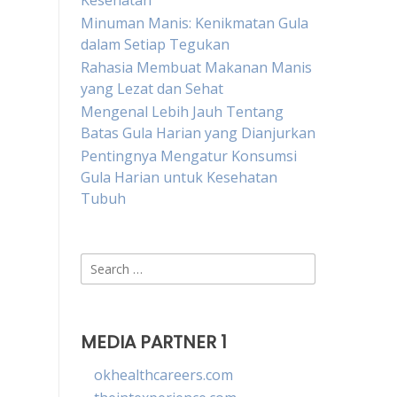
Kesehatan
Minuman Manis: Kenikmatan Gula
dalam Setiap Tegukan
Rahasia Membuat Makanan Manis
yang Lezat dan Sehat
Mengenal Lebih Jauh Tentang
Batas Gula Harian yang Dianjurkan
Pentingnya Mengatur Konsumsi
Gula Harian untuk Kesehatan
Tubuh
Search
for:
MEDIA PARTNER 1
okhealthcareers.com