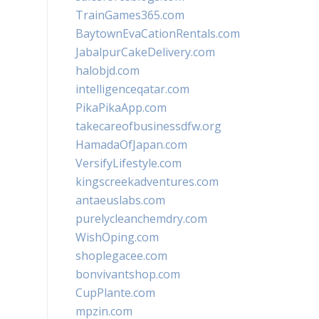
TrainGames365.com
BaytownEvaCationRentals.com
JabalpurCakeDelivery.com
halobjd.com
intelligenceqatar.com
PikaPikaApp.com
takecareofbusinessdfw.org
HamadaOfJapan.com
VersifyLifestyle.com
kingscreekadventures.com
antaeuslabs.com
purelycleanchemdry.com
WishOping.com
shoplegacee.com
bonvivantshop.com
CupPlante.com
mpzin.com