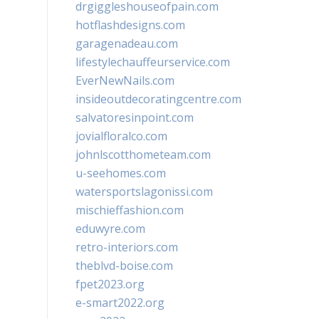
drgiggleshouseofpain.com
hotflashdesigns.com
garagenadeau.com
lifestylechauffeurservice.com
EverNewNails.com
insideoutdecoratingcentre.com
salvatoresinpoint.com
jovialfloralco.com
johnlscotthometeam.com
u-seehomes.com
watersportslagonissi.com
mischieffashion.com
eduwyre.com
retro-interiors.com
theblvd-boise.com
fpet2023.org
e-smart2022.org