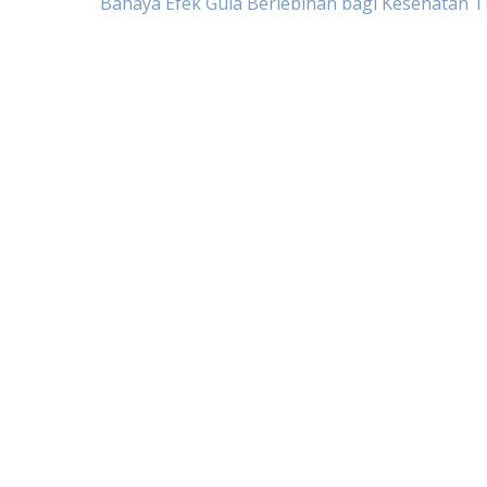
Post
Bahaya Efek Gula Berlebihan bagi Kesehatan 
navigation