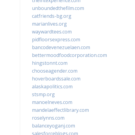
theintexperience.com
unboundedthefilm.com
catfriends-bg.org
marianlives.org
waywardtees.com
pidfloorsexpress.com
bancodevenezuelaen.com
bettermoodfoodcorporation.com
hingstonnt.com
chooseagender.com
hoverboardssale.com
alaskapolitics.com
stsmp.org
manoelneves.com
mandelaeffectlibrary.com
roselynns.com
balanceyoganj.com
salesforceblogs.com