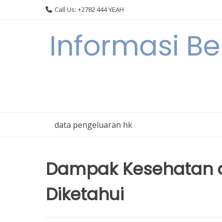
Skip
Call Us: +2782 444 YEAH
to
content
Informasi B
data pengeluaran hk
Dampak Kesehatan da
Diketahui