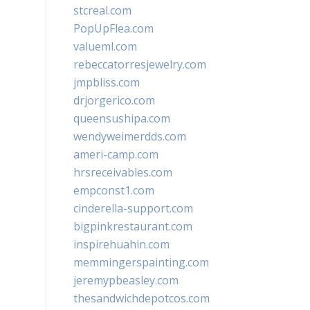
stcreal.com
PopUpFlea.com
valueml.com
rebeccatorresjewelry.com
jmpbliss.com
drjorgerico.com
queensushipa.com
wendyweimerdds.com
ameri-camp.com
hrsreceivables.com
empconst1.com
cinderella-support.com
bigpinkrestaurant.com
inspirehuahin.com
memmingerspainting.com
jeremypbeasley.com
thesandwichdepotcos.com