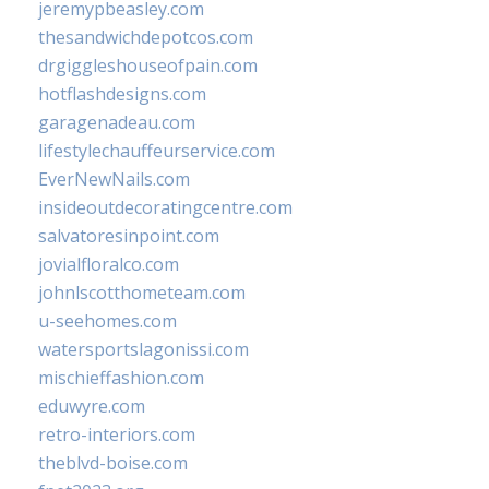
jeremypbeasley.com
thesandwichdepotcos.com
drgiggleshouseofpain.com
hotflashdesigns.com
garagenadeau.com
lifestylechauffeurservice.com
EverNewNails.com
insideoutdecoratingcentre.com
salvatoresinpoint.com
jovialfloralco.com
johnlscotthometeam.com
u-seehomes.com
watersportslagonissi.com
mischieffashion.com
eduwyre.com
retro-interiors.com
theblvd-boise.com