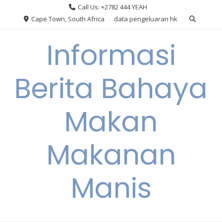
Skip
Call Us: +2782 444 YEAH
to
Cape Town, South Africa
data pengeluaran hk
content
Informasi
Berita Bahaya
Makan
Makanan
Manis