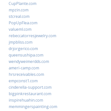
CupPlante.com
mpzin.com
stcreal.com
PopUpFlea.com
valueml.com
rebeccatorresjewelry.com
jmpbliss.com
drjorgerico.com
queensushipa.com
wendyweimerdds.com
ameri-camp.com
hrsreceivables.com
empconst1.com
cinderella-support.com
bigpinkrestaurant.com
inspirehuahin.com
memmingerspainting.com