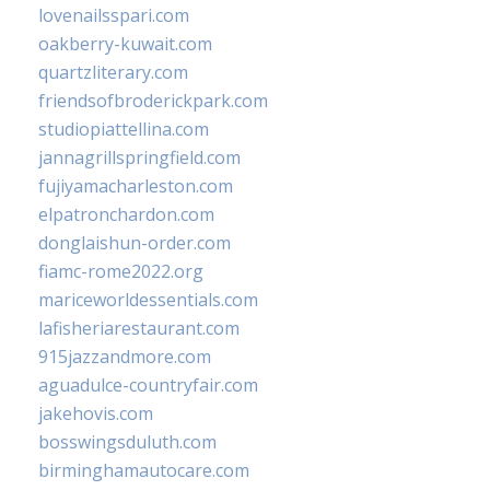
lovenailsspari.com
oakberry-kuwait.com
quartzliterary.com
friendsofbroderickpark.com
studiopiattellina.com
jannagrillspringfield.com
fujiyamacharleston.com
elpatronchardon.com
donglaishun-order.com
fiamc-rome2022.org
mariceworldessentials.com
lafisheriarestaurant.com
915jazzandmore.com
aguadulce-countryfair.com
jakehovis.com
bosswingsduluth.com
birminghamautocare.com