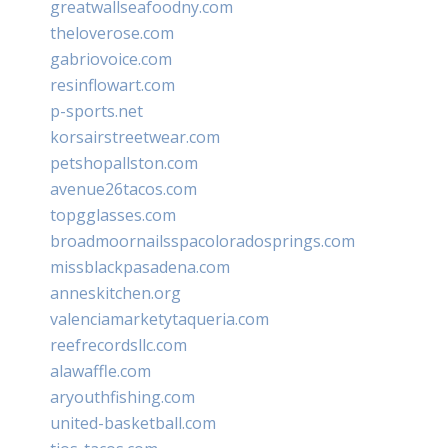
greatwallseafoodny.com
theloverose.com
gabriovoice.com
resinflowart.com
p-sports.net
korsairstreetwear.com
petshopallston.com
avenue26tacos.com
topgglasses.com
broadmoornailsspacoloradosprings.com
missblackpasadena.com
anneskitchen.org
valenciamarketytaqueria.com
reefrecordsllc.com
alawaffle.com
aryouthfishing.com
united-basketball.com