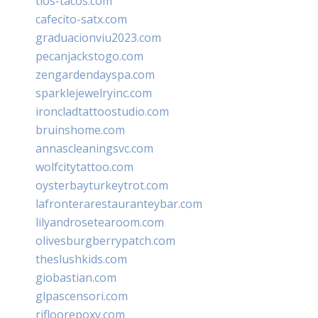
tios-tacos.com
cafecito-satx.com
graduacionviu2023.com
pecanjackstogo.com
zengardendayspa.com
sparklejewelryinc.com
ironcladtattoostudio.com
bruinshome.com
annascleaningsvc.com
wolfcitytattoo.com
oysterbayturkeytrot.com
lafronterarestauranteybar.com
lilyandrosetearoom.com
olivesburgberrypatch.com
theslushkids.com
giobastian.com
glpascensori.com
rifloorepoxy.com