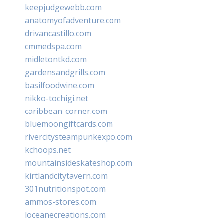
keepjudgewebb.com
anatomyofadventure.com
drivancastillo.com
cmmedspa.com
midletontkd.com
gardensandgrills.com
basilfoodwine.com
nikko-tochigi.net
caribbean-corner.com
bluemoongiftcards.com
rivercitysteampunkexpo.com
kchoops.net
mountainsideskateshop.com
kirtlandcitytavern.com
301nutritionspot.com
ammos-stores.com
loceanecreations.com