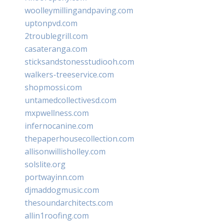
woolleymillingandpaving.com
uptonpvd.com
2troublegrill.com
casateranga.com
sticksandstonesstudiooh.com
walkers-treeservice.com
shopmossi.com
untamedcollectivesd.com
mxpwellness.com
infernocanine.com
thepaperhousecollection.com
allisonwillisholley.com
solslite.org
portwayinn.com
djmaddogmusic.com
thesoundarchitects.com
allin1roofing.com