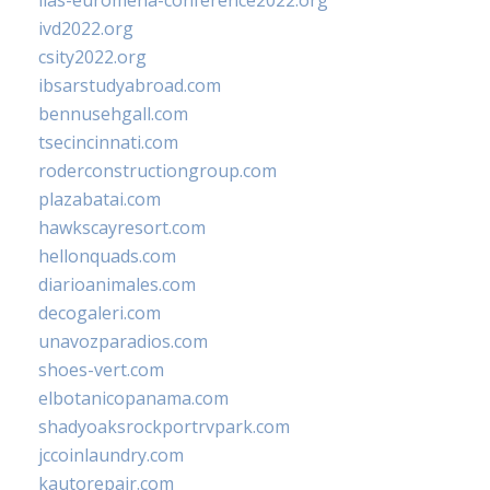
iias-euromena-conference2022.org
ivd2022.org
csity2022.org
ibsarstudyabroad.com
bennusehgall.com
tsecincinnati.com
roderconstructiongroup.com
plazabatai.com
hawkscayresort.com
hellonquads.com
diarioanimales.com
decogaleri.com
unavozparadios.com
shoes-vert.com
elbotanicopanama.com
shadyoaksrockportrvpark.com
jccoinlaundry.com
kautorepair.com