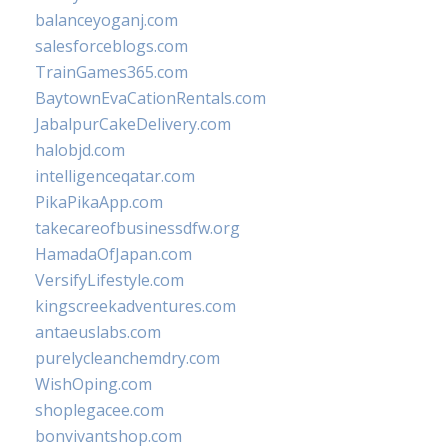
balanceyoganj.com
salesforceblogs.com
TrainGames365.com
BaytownEvaCationRentals.com
JabalpurCakeDelivery.com
halobjd.com
intelligenceqatar.com
PikaPikaApp.com
takecareofbusinessdfw.org
HamadaOfJapan.com
VersifyLifestyle.com
kingscreekadventures.com
antaeuslabs.com
purelycleanchemdry.com
WishOping.com
shoplegacee.com
bonvivantshop.com