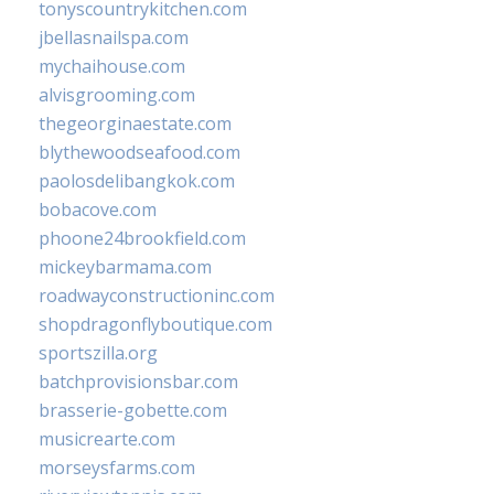
tonyscountrykitchen.com
jbellasnailspa.com
mychaihouse.com
alvisgrooming.com
thegeorginaestate.com
blythewoodseafood.com
paolosdelibangkok.com
bobacove.com
phoone24brookfield.com
mickeybarmama.com
roadwayconstructioninc.com
shopdragonflyboutique.com
sportszilla.org
batchprovisionsbar.com
brasserie-gobette.com
musicrearte.com
morseysfarms.com