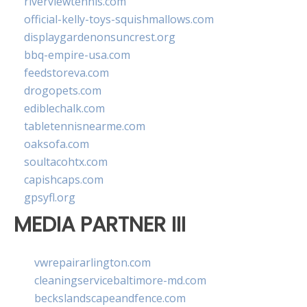
riverviewtennis.com
official-kelly-toys-squishmallows.com
displaygardenonsuncrest.org
bbq-empire-usa.com
feedstoreva.com
drogopets.com
ediblechalk.com
tabletennisnearme.com
oaksofa.com
soultacohtx.com
capishcaps.com
gpsyfl.org
MEDIA PARTNER III
vwrepairarlington.com
cleaningservicebaltimore-md.com
beckslandscapeandfence.com