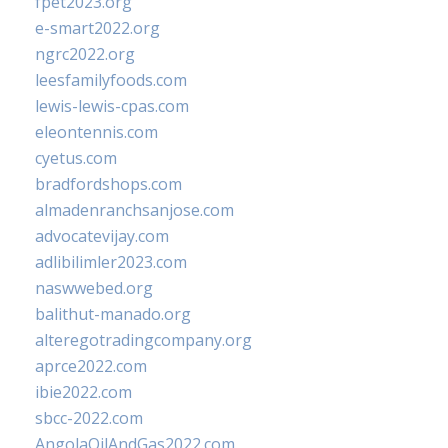
fpet2023.org
e-smart2022.org
ngrc2022.org
leesfamilyfoods.com
lewis-lewis-cpas.com
eleontennis.com
cyetus.com
bradfordshops.com
almadenranchsanjose.com
advocatevijay.com
adlibilimler2023.com
naswwebed.org
balithut-manado.org
alteregotradingcompany.org
aprce2022.com
ibie2022.com
sbcc-2022.com
AngolaOilAndGas2022.com