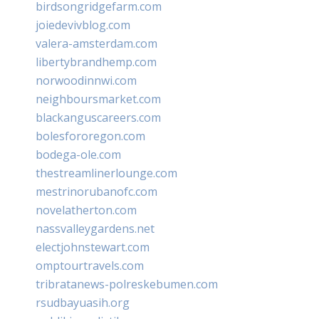
birdsongridgefarm.com
joiedevivblog.com
valera-amsterdam.com
libertybrandhemp.com
norwoodinnwi.com
neighboursmarket.com
blackanguscareers.com
bolesfororegon.com
bodega-ole.com
thestreamlinerlounge.com
mestrinorubanofc.com
novelatherton.com
nassvalleygardens.net
electjohnstewart.com
omptourtravels.com
tribratanews-polreskebumen.com
rsudbayuasih.org