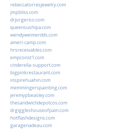
rebeccatorresjewelry.com
jmpbliss.com
drjorgerico.com
queensushipa.com
wendyweimerdds.com
ameri-camp.com
hrsreceivables.com
empconst1.com
cinderella-support.com
bigpinkrestaurant.com
inspirehuahin.com
memmingerspainting.com
jeremypbeasley.com
thesandwichdepotcos.com
drgiggleshouseofpain.com
hotflashdesigns.com
garagenadeau.com