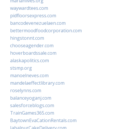
marianlives.org
waywardtees.com
pidfloorsexpress.com
bancodevenezuelaen.com
bettermoodfoodcorporation.com
hingstonnt.com
chooseagender.com
hoverboardssale.com
alaskapolitics.com
stsmp.org
manoelneves.com
mandelaeffectlibrary.com
roselynns.com
balanceyoganj.com
salesforceblogs.com
TrainGames365.com
BaytownEvaCationRentals.com
JabalpurCakeDelivery.com