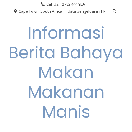
Skip
Call Us: +2782 444 YEAH
to
Cape Town, South Africa
data pengeluaran hk
content
Informasi
Berita Bahaya
Makan
Makanan
Manis