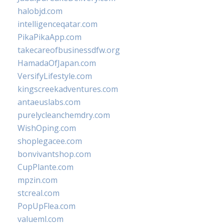
halobjd.com
intelligenceqatar.com
PikaPikaApp.com
takecareofbusinessdfw.org
HamadaOfJapan.com
VersifyLifestyle.com
kingscreekadventures.com
antaeuslabs.com
purelycleanchemdry.com
WishOping.com
shoplegacee.com
bonvivantshop.com
CupPlante.com
mpzin.com
stcreal.com
PopUpFlea.com
valueml.com