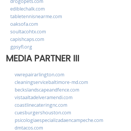
drogopets.com
ediblechalk.com
tabletennisnearme.com
oaksofa.com
soultacohtx.com
capishcaps.com
gpsyfl.org
MEDIA PARTNER III
vwrepairarlington.com
cleaningservicebaltimore-md.com
beckslandscapeandfence.com
vistaaltadelveramendi.com
coastlinecateringnc.com
cuesburgershouston.com
psicologiaespecializadaencampeche.com
dmtacos.com