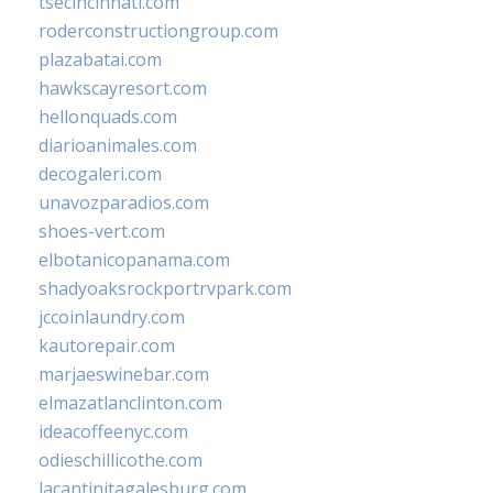
tsecincinnati.com
roderconstructiongroup.com
plazabatai.com
hawkscayresort.com
hellonquads.com
diarioanimales.com
decogaleri.com
unavozparadios.com
shoes-vert.com
elbotanicopanama.com
shadyoaksrockportrvpark.com
jccoinlaundry.com
kautorepair.com
marjaeswinebar.com
elmazatlanclinton.com
ideacoffeenyc.com
odieschillicothe.com
lacantinitagalesburg.com