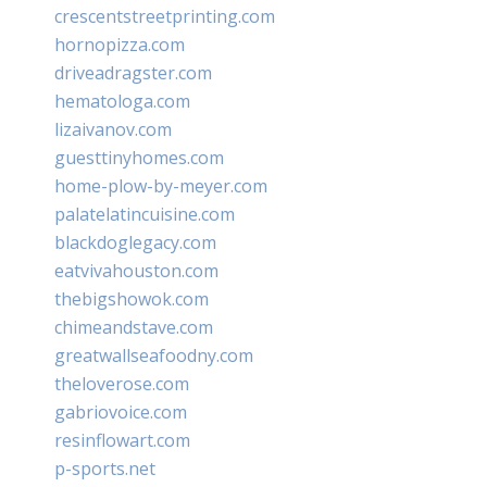
crescentstreetprinting.com
hornopizza.com
driveadragster.com
hematologa.com
lizaivanov.com
guesttinyhomes.com
home-plow-by-meyer.com
palatelatincuisine.com
blackdoglegacy.com
eatvivahouston.com
thebigshowok.com
chimeandstave.com
greatwallseafoodny.com
theloverose.com
gabriovoice.com
resinflowart.com
p-sports.net