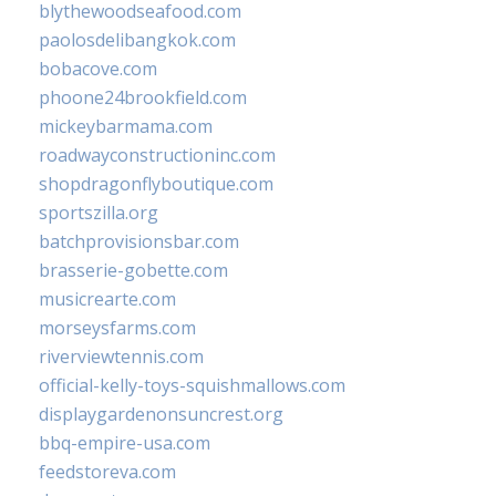
blythewoodseafood.com
paolosdelibangkok.com
bobacove.com
phoone24brookfield.com
mickeybarmama.com
roadwayconstructioninc.com
shopdragonflyboutique.com
sportszilla.org
batchprovisionsbar.com
brasserie-gobette.com
musicrearte.com
morseysfarms.com
riverviewtennis.com
official-kelly-toys-squishmallows.com
displaygardenonsuncrest.org
bbq-empire-usa.com
feedstoreva.com