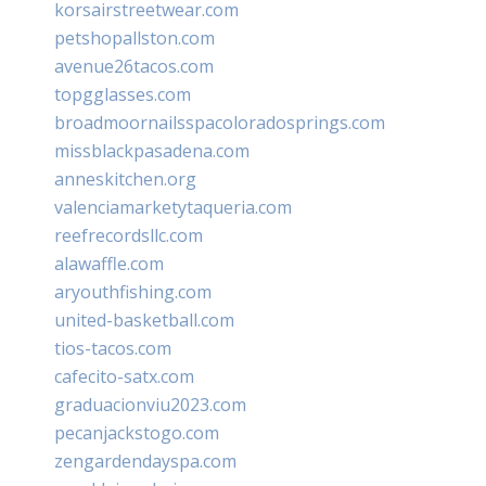
korsairstreetwear.com
petshopallston.com
avenue26tacos.com
topgglasses.com
broadmoornailsspacoloradosprings.com
missblackpasadena.com
anneskitchen.org
valenciamarketytaqueria.com
reefrecordsllc.com
alawaffle.com
aryouthfishing.com
united-basketball.com
tios-tacos.com
cafecito-satx.com
graduacionviu2023.com
pecanjackstogo.com
zengardendayspa.com