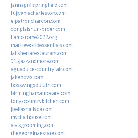
jannagrillspringfield.com
fujiyamacharleston.com
elpatronchardon.com
donglaishun-order.com
fiamc-rome2022.org
mariceworldessentials.com
lafisheriarestaurant.com
915jazzandmore.com
aguadulce-countryfair.com
jakehovis.com
bosswingsduluth.com
birminghamautocare.com
tonyscountrykitchen.com
jbellasnailspa.com
mychaihouse.com
alvisgrooming.com
thegeorginaestate.com