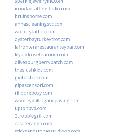
sparklejewelryinc.com
ironcladtattoostudio.com
bruinshome.com
annascleaningsvc.com
wolfcitytattoo.com
oysterbayturkeytrot.com
lafronterarestauranteybar.com
lilyandrosetearoom.com
olivesburgberrypatch.com
theslushkids.com
giobastian.com
glpascensori.com
rifloorepoxy.com
woolleymillingandpaving.com
uptonpvd.com
2troublegrill.com
casateranga.com
sticksandstonesstudiooh.com