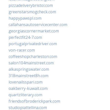
pizzadeliverybristol.com
greenstarsmogcheck.com
happypawspl.com
callahansautoservicecenter.com
georgiascornermarket.com
perfectfit24-7.com
portugalprivatedriver.com
von-racer.com
coffeeshopcharleston.com
salon104mainstreet.com
alkaspringswater.com
318mainstreet8h.com
lovenailsspari.com
oakberry-kuwait.com
quartzliterary.com
friendsofbroderickpark.com
studiopiattellina.com