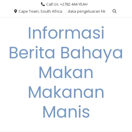
Skip
Call Us: +2782 444 YEAH
to
Cape Town, South Africa
data pengeluaran hk
content
Informasi
Berita Bahaya
Makan
Makanan
Manis