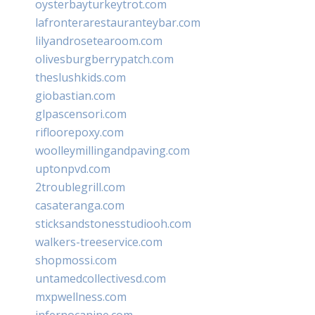
oysterbayturkeytrot.com
lafronterarestauranteybar.com
lilyandrosetearoom.com
olivesburgberrypatch.com
theslushkids.com
giobastian.com
glpascensori.com
rifloorepoxy.com
woolleymillingandpaving.com
uptonpvd.com
2troublegrill.com
casateranga.com
sticksandstonesstudiooh.com
walkers-treeservice.com
shopmossi.com
untamedcollectivesd.com
mxpwellness.com
infernocanine.com