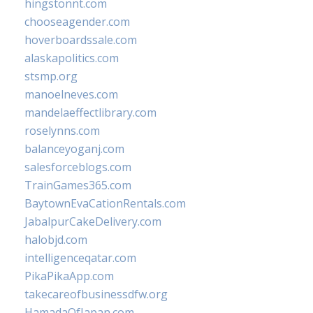
hingstonnt.com
chooseagender.com
hoverboardssale.com
alaskapolitics.com
stsmp.org
manoelneves.com
mandelaeffectlibrary.com
roselynns.com
balanceyoganj.com
salesforceblogs.com
TrainGames365.com
BaytownEvaCationRentals.com
JabalpurCakeDelivery.com
halobjd.com
intelligenceqatar.com
PikaPikaApp.com
takecareofbusinessdfw.org
HamadaOfJapan.com