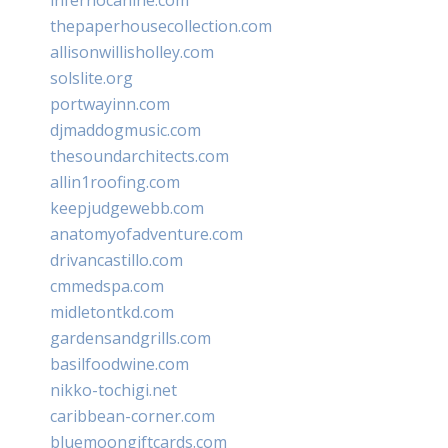
thepaperhousecollection.com
allisonwillisholley.com
solslite.org
portwayinn.com
djmaddogmusic.com
thesoundarchitects.com
allin1roofing.com
keepjudgewebb.com
anatomyofadventure.com
drivancastillo.com
cmmedspa.com
midletontkd.com
gardensandgrills.com
basilfoodwine.com
nikko-tochigi.net
caribbean-corner.com
bluemoongiftcards.com