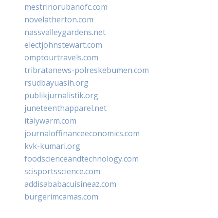
mestrinorubanofc.com
novelatherton.com
nassvalleygardens.net
electjohnstewart.com
omptourtravels.com
tribratanews-polreskebumen.com
rsudbayuasih.org
publikjurnalistik.org
juneteenthapparel.net
italywarm.com
journaloffinanceeconomics.com
kvk-kumari.org
foodscienceandtechnology.com
scisportsscience.com
addisababacuisineaz.com
burgerimcamas.com