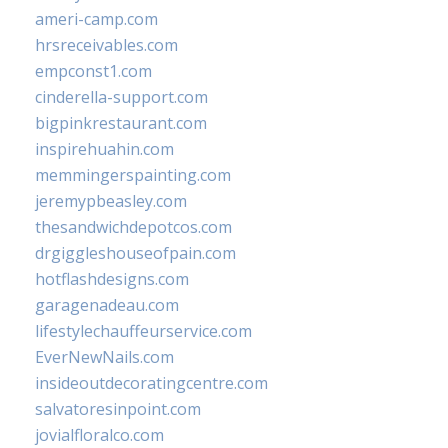
ameri-camp.com
hrsreceivables.com
empconst1.com
cinderella-support.com
bigpinkrestaurant.com
inspirehuahin.com
memmingerspainting.com
jeremypbeasley.com
thesandwichdepotcos.com
drgiggleshouseofpain.com
hotflashdesigns.com
garagenadeau.com
lifestylechauffeurservice.com
EverNewNails.com
insideoutdecoratingcentre.com
salvatoresinpoint.com
jovialfloralco.com