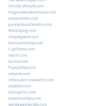
VersifyLifestyle.com
kingscreekadventures.com
antaeuslabs.com
purelycleanchemdry.com
WishOping.com
shoplegacee.com
bonvivantshop.com
CupPlante.com
mpzin.com
stcreal.com
PopUpFlea.com
valueml.com
rebeccatorresjewelry.com
jmpbliss.com
drjorgerico.com
queensushipa.com
wendyweimerdds.com