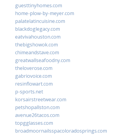
guesttinyhomes.com
home-plow-by-meyer.com
palatelatincuisine.com
blackdoglegacy.com
eatvivahouston.com
thebigshowok.com
chimeandstave.com
greatwallseafoodny.com
theloverose.com
gabriovoice.com
resinflowart.com
p-sports.net
korsairstreetwear.com
petshopallston.com
avenue26tacos.com
topgglasses.com
broadmoornailsspacoloradosprings.com