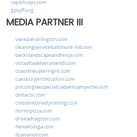
capishcaps.com
gpsyfl.org
MEDIA PARTNER III
vwrepairarlington.com
cleaningservicebaltimore-md.com
beckslandscapeandfence.com
vistaaltadelveramendi.com
coastlinecateringnc.com
cuesburgershouston.com
psicologiaespecializadaencampeche.com
dmtacos.com
crescentstreetprinting.com
hornopizza.com
driveadragster.com
hematologa.com
lizaivanov.com