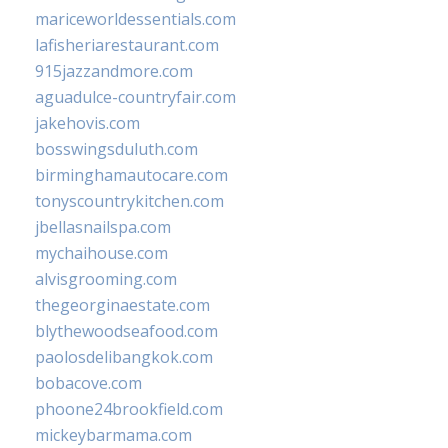
mariceworldessentials.com
lafisheriarestaurant.com
915jazzandmore.com
aguadulce-countryfair.com
jakehovis.com
bosswingsduluth.com
birminghamautocare.com
tonyscountrykitchen.com
jbellasnailspa.com
mychaihouse.com
alvisgrooming.com
thegeorginaestate.com
blythewoodseafood.com
paolosdelibangkok.com
bobacove.com
phoone24brookfield.com
mickeybarmama.com