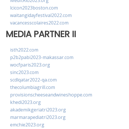
MedItRio2023.org
lcicon2023boston.com
waitangidayfestival2022.com
vacancesscolaires2022.com
MEDIA PARTNER II
isth2022.com
p2b2pabi2023-makassar.com
wocfparis2023.org
sinc2023.com
scdlqatar2022-qa.com
thecolumbiagrill.com
provisionscheeseandwineshoppe.com
khedi2023.org
akademikgeriatri2023.org
marmarapediatri2023.org
emchie2023.org