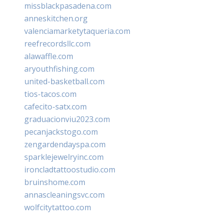
missblackpasadena.com
anneskitchen.org
valenciamarketytaqueria.com
reefrecordsllc.com
alawaffle.com
aryouthfishing.com
united-basketball.com
tios-tacos.com
cafecito-satx.com
graduacionviu2023.com
pecanjackstogo.com
zengardendayspa.com
sparklejewelryinc.com
ironcladtattoostudio.com
bruinshome.com
annascleaningsvc.com
wolfcitytattoo.com