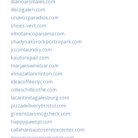
diarioanimales.com
decogaleri.com
unavozparadios.com
shoes-vert.com
elbotanicopanama.com
shadyoaksrockportrvpark.com
jccoinlaundry.com
kautorepair.com
marjaeswinebar.com
elmazatlanclinton.com
ideacoffeenyc.com
odieschillicothe.com
lacantinitagalesburg.com
pizzadeliverybristol.com
greenstarsmogcheck.com
happypawspl.com
callahansautoservicecenter.com
georgiascornermarket.com