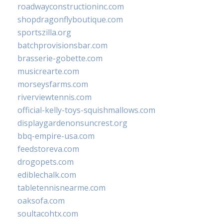
roadwayconstructioninc.com
shopdragonflyboutique.com
sportszilla.org
batchprovisionsbar.com
brasserie-gobette.com
musicrearte.com
morseysfarms.com
riverviewtennis.com
official-kelly-toys-squishmallows.com
displaygardenonsuncrest.org
bbq-empire-usa.com
feedstoreva.com
drogopets.com
ediblechalk.com
tabletennisnearme.com
oaksofa.com
soultacohtx.com