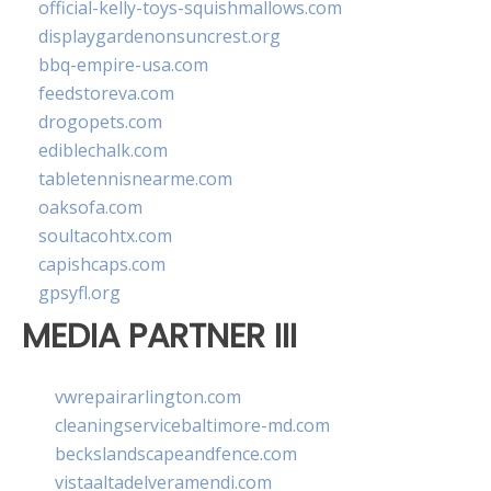
official-kelly-toys-squishmallows.com
displaygardenonsuncrest.org
bbq-empire-usa.com
feedstoreva.com
drogopets.com
ediblechalk.com
tabletennisnearme.com
oaksofa.com
soultacohtx.com
capishcaps.com
gpsyfl.org
MEDIA PARTNER III
vwrepairarlington.com
cleaningservicebaltimore-md.com
beckslandscapeandfence.com
vistaaltadelveramendi.com