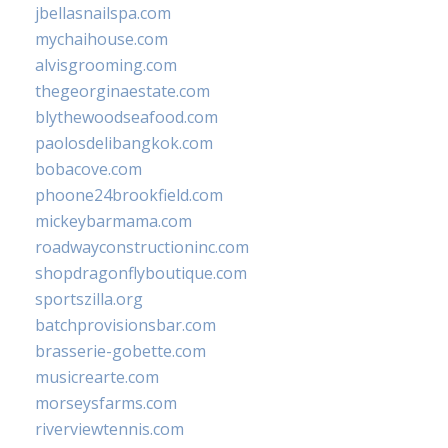
jbellasnailspa.com
mychaihouse.com
alvisgrooming.com
thegeorginaestate.com
blythewoodseafood.com
paolosdelibangkok.com
bobacove.com
phoone24brookfield.com
mickeybarmama.com
roadwayconstructioninc.com
shopdragonflyboutique.com
sportszilla.org
batchprovisionsbar.com
brasserie-gobette.com
musicrearte.com
morseysfarms.com
riverviewtennis.com