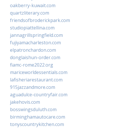
oakberry-kuwait.com
quartzliterary.com
friendsofbroderickpark.com
studiopiattellina.com
jannagrillspringfield.com
fujiyamacharleston.com
elpatronchardon.com
donglaishun-order.com
fiamc-rome2022.org
mariceworldessentials.com
lafisheriarestaurant.com
915jazzandmore.com
aguadulce-countryfair.com
jakehovis.com
bosswingsduluth.com
birminghamautocare.com
tonyscountrykitchen.com