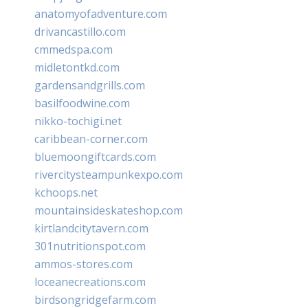
anatomyofadventure.com
drivancastillo.com
cmmedspa.com
midletontkd.com
gardensandgrills.com
basilfoodwine.com
nikko-tochigi.net
caribbean-corner.com
bluemoongiftcards.com
rivercitysteampunkexpo.com
kchoops.net
mountainsideskateshop.com
kirtlandcitytavern.com
301nutritionspot.com
ammos-stores.com
loceanecreations.com
birdsongridgefarm.com