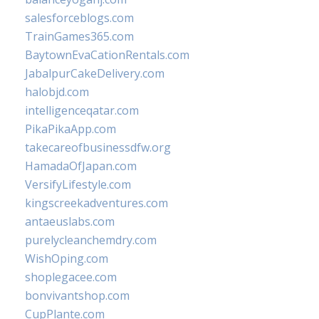
salesforceblogs.com
TrainGames365.com
BaytownEvaCationRentals.com
JabalpurCakeDelivery.com
halobjd.com
intelligenceqatar.com
PikaPikaApp.com
takecareofbusinessdfw.org
HamadaOfJapan.com
VersifyLifestyle.com
kingscreekadventures.com
antaeuslabs.com
purelycleanchemdry.com
WishOping.com
shoplegacee.com
bonvivantshop.com
CupPlante.com