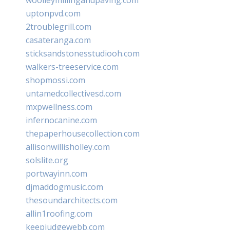
uptonpvd.com
2troublegrill.com
casateranga.com
sticksandstonesstudiooh.com
walkers-treeservice.com
shopmossi.com
untamedcollectivesd.com
mxpwellness.com
infernocanine.com
thepaperhousecollection.com
allisonwillisholley.com
solslite.org
portwayinn.com
djmaddogmusic.com
thesoundarchitects.com
allin1roofing.com
keepjudgewebb.com