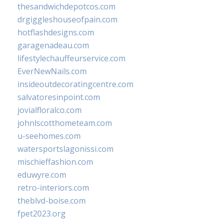
thesandwichdepotcos.com
drgiggleshouseofpain.com
hotflashdesigns.com
garagenadeau.com
lifestylechauffeurservice.com
EverNewNails.com
insideoutdecoratingcentre.com
salvatoresinpoint.com
jovialfloralco.com
johnlscotthometeam.com
u-seehomes.com
watersportslagonissi.com
mischieffashion.com
eduwyre.com
retro-interiors.com
theblvd-boise.com
fpet2023.org