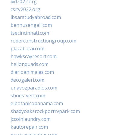
ivd2022.org
csity2022.org
ibsarstudyabroad.com
bennusehgall.com
tsecincinnati.com
roderconstructiongroup.com
plazabatai.com
hawkscayresort.com
hellonquads.com
diarioanimales.com
decogaleri.com
unavozparadios.com
shoes-vert.com
elbotanicopanama.com
shadyoaksrockportrvpark.com
jccoinlaundry.com
kautorepair.com
marjaeswinebar.com