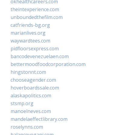
okhealthcareers.com
theintexperience.com
unboundedthefilm.com
catfriends-bg.org
marianlives.org
waywardtees.com
pidfloorsexpress.com
bancodevenezuelaen.com
bettermoodfoodcorporation.com
hingstonnt.com
chooseagender.com
hoverboardssale.com
alaskapolitics.com
stsmp.org
manoelneves.com
mandelaeffectlibrary.com
roselynns.com
balanceyoganj.com