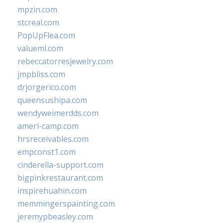
mpzin.com
stcreal.com
PopUpFlea.com
valueml.com
rebeccatorresjewelry.com
jmpbliss.com
drjorgerico.com
queensushipa.com
wendyweimerdds.com
ameri-camp.com
hrsreceivables.com
empconst1.com
cinderella-support.com
bigpinkrestaurant.com
inspirehuahin.com
memmingerspainting.com
jeremypbeasley.com