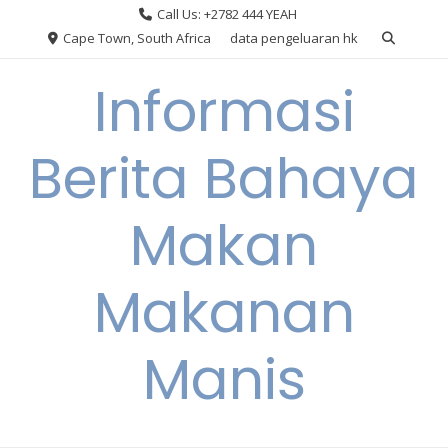
Skip
Call Us: +2782 444 YEAH
to
Cape Town, South Africa
data pengeluaran hk
content
Informasi
Berita Bahaya
Makan
Makanan
Manis