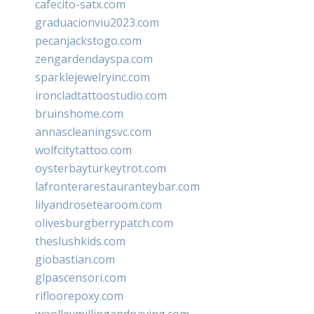
cafecito-satx.com
graduacionviu2023.com
pecanjackstogo.com
zengardendayspa.com
sparklejewelryinc.com
ironcladtattoostudio.com
bruinshome.com
annascleaningsvc.com
wolfcitytattoo.com
oysterbayturkeytrot.com
lafronterarestauranteybar.com
lilyandrosetearoom.com
olivesburgberrypatch.com
theslushkids.com
giobastian.com
glpascensori.com
rifloorepoxy.com
woolleymillingandpaving.com