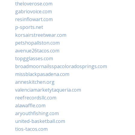
theloverose.com
gabriovoice.com
resinflowart.com
p-sports.net
korsairstreetwear.com
petshopallston.com
avenue26tacos.com
topgglasses.com
broadmoornailsspacoloradosprings.com
missblackpasadena.com
anneskitchen.org
valenciamarketytaqueria.com
reefrecordsllc.com
alawaffle.com
aryouthfishing.com
united-basketball.com
tios-tacos.com