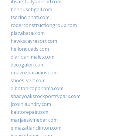
ibsarstudyabroad.com
bennusehgall.com
tsecincinnati.com
roderconstructiongroup.com
plazabatai.com
hawkscayresort.com
hellonquads.com
diarioanimales.com
decogaleri.com
unavozparadios.com
shoes-vert.com
elbotanicopanama.com
shadyoaksrockportrvpark.com
jccoinlaundry.com
kautorepair.com
marjaeswinebar.com
elmazatlanclinton.com
ideacoffeenyc.com