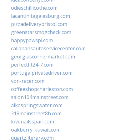
odieschillicothe.com
lacantinitagalesburg.com
pizzadeliverybristol.com
greenstarsmogcheck.com
happypawspl.com
callahansautoservicecenter.com
georgiascornermarket.com
perfectfit24-7.com
portugalprivatedriver.com
von-racer.com
coffeeshopcharleston.com
salon104mainstreet.com
alkaspringswater.com
318mainstreet8h.com
lovenailsspari.com
oakberry-kuwait.com
quartzliterary.com