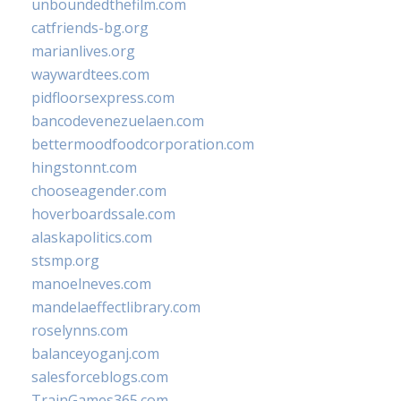
unboundedthefilm.com
catfriends-bg.org
marianlives.org
waywardtees.com
pidfloorsexpress.com
bancodevenezuelaen.com
bettermoodfoodcorporation.com
hingstonnt.com
chooseagender.com
hoverboardssale.com
alaskapolitics.com
stsmp.org
manoelneves.com
mandelaeffectlibrary.com
roselynns.com
balanceyoganj.com
salesforceblogs.com
TrainGames365.com