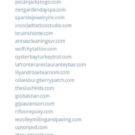
pecanjackstogo.com
zengardendayspa.com
sparklejewelryinc.com
ironcladtattoostudio.com
bruinshome.com
annascleaningsvc.com
wolfcitytattoo.com
oysterbayturkeytrot.com
lafronterarestauranteybar.com
lilyandrosetearoom.com
olivesburgberrypatch.com
theslushkids.com
giobastian.com
glpascensori.com
rifloorepoxy.com
woolleymillingandpaving.com
uptonpvd.com
2troublegrill.com