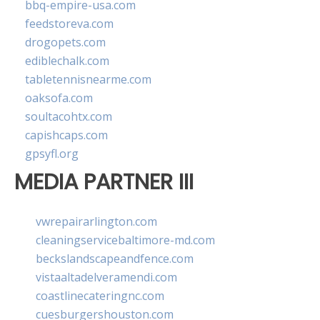
bbq-empire-usa.com
feedstoreva.com
drogopets.com
ediblechalk.com
tabletennisnearme.com
oaksofa.com
soultacohtx.com
capishcaps.com
gpsyfl.org
MEDIA PARTNER III
vwrepairarlington.com
cleaningservicebaltimore-md.com
beckslandscapeandfence.com
vistaaltadelveramendi.com
coastlinecateringnc.com
cuesburgershouston.com