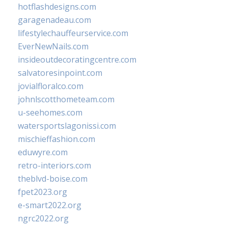
hotflashdesigns.com
garagenadeau.com
lifestylechauffeurservice.com
EverNewNails.com
insideoutdecoratingcentre.com
salvatoresinpoint.com
jovialfloralco.com
johnlscotthometeam.com
u-seehomes.com
watersportslagonissi.com
mischieffashion.com
eduwyre.com
retro-interiors.com
theblvd-boise.com
fpet2023.org
e-smart2022.org
ngrc2022.org