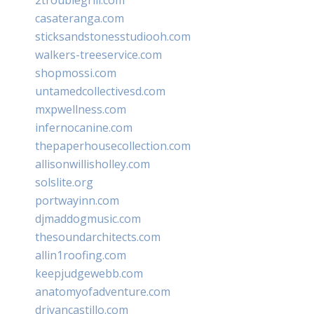
casateranga.com
sticksandstonesstudiooh.com
walkers-treeservice.com
shopmossi.com
untamedcollectivesd.com
mxpwellness.com
infernocanine.com
thepaperhousecollection.com
allisonwillisholley.com
solslite.org
portwayinn.com
djmaddogmusic.com
thesoundarchitects.com
allin1roofing.com
keepjudgewebb.com
anatomyofadventure.com
drivancastillo.com