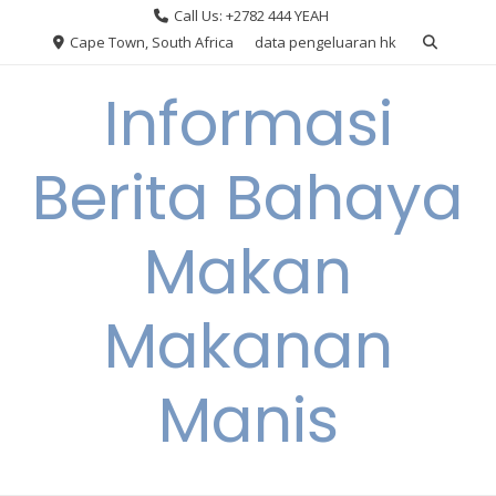
Skip
Call Us: +2782 444 YEAH
to
Cape Town, South Africa
data pengeluaran hk
content
Informasi
Berita Bahaya
Makan
Makanan
Manis