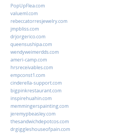
PopUpFlea.com
valueml.com
rebeccatorresjewelry.com
jmpbliss.com
drjorgerico.com
queensushipa.com
wendyweimerdds.com
ameri-camp.com
hrsreceivables.com
empconst1.com
cinderella-support.com
bigpinkrestaurant.com
inspirehuahin.com
memmingerspainting.com
jeremypbeasley.com
thesandwichdepotcos.com
drgiggleshouseofpain.com