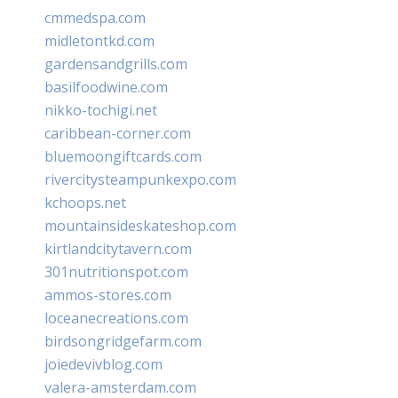
cmmedspa.com
midletontkd.com
gardensandgrills.com
basilfoodwine.com
nikko-tochigi.net
caribbean-corner.com
bluemoongiftcards.com
rivercitysteampunkexpo.com
kchoops.net
mountainsideskateshop.com
kirtlandcitytavern.com
301nutritionspot.com
ammos-stores.com
loceanecreations.com
birdsongridgefarm.com
joiedevivblog.com
valera-amsterdam.com