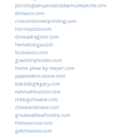
psicologiaespecializadaencampeche.com
dmtacos.com
crescentstreetprinting.com
hornopizza.com
driveadragster.com
hematologa.com
lizaivanov.com
guesttinyhomes.com
home-plow-by-meyer.com
palatelatincuisine.com
blackdoglegacy.com
eatvivahouston.com
thebigshowok.com
chimeandstave.com
greatwallseafoodny.com
theloverose.com
gabriovoice.com