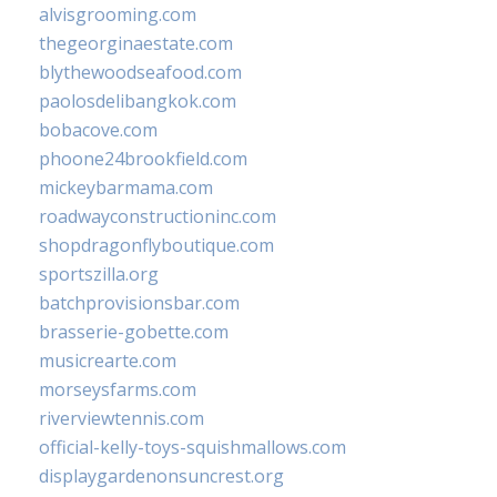
alvisgrooming.com
thegeorginaestate.com
blythewoodseafood.com
paolosdelibangkok.com
bobacove.com
phoone24brookfield.com
mickeybarmama.com
roadwayconstructioninc.com
shopdragonflyboutique.com
sportszilla.org
batchprovisionsbar.com
brasserie-gobette.com
musicrearte.com
morseysfarms.com
riverviewtennis.com
official-kelly-toys-squishmallows.com
displaygardenonsuncrest.org