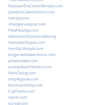
BaytownEvaCationRentals.com
JabalpurCakeDelivery.com
halobjd.com
intelligenceqatar.com
PikaPikaApp.com
takecareofbusinessdfw.org
HamadaOfJapan.com
VersifyLifestyle.com
kingscreekadventures.com
antaeuslabs.com
purelycleanchemdry.com
WishOping.com
shoplegacee.com
bonvivantshop.com
CupPlante.com
mpzin.com
stcreal.com