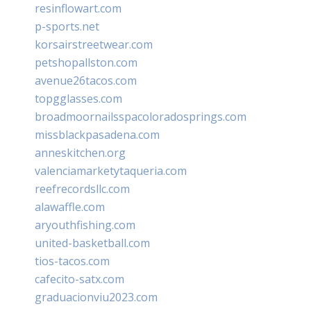
resinflowart.com
p-sports.net
korsairstreetwear.com
petshopallston.com
avenue26tacos.com
topgglasses.com
broadmoornailsspacoloradosprings.com
missblackpasadena.com
anneskitchen.org
valenciamarketytaqueria.com
reefrecordsllc.com
alawaffle.com
aryouthfishing.com
united-basketball.com
tios-tacos.com
cafecito-satx.com
graduacionviu2023.com