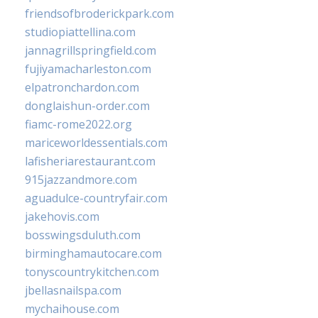
friendsofbroderickpark.com
studiopiattellina.com
jannagrillspringfield.com
fujiyamacharleston.com
elpatronchardon.com
donglaishun-order.com
fiamc-rome2022.org
mariceworldessentials.com
lafisheriarestaurant.com
915jazzandmore.com
aguadulce-countryfair.com
jakehovis.com
bosswingsduluth.com
birminghamautocare.com
tonyscountrykitchen.com
jbellasnailspa.com
mychaihouse.com