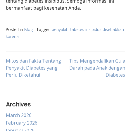
tentang diabetes insipidus. Semoga informasi ini
bermanfaat bagi kesehatan Anda.
Posted in
Blog
Tagged
penyakit diabetes insipidus disebabkan
karena
Post
Mitos dan Fakta Tentang
Tips Mengendalikan Gula
Penyakit Diabetes yang
Darah pada Anak dengan
Perlu Diketahui
Diabetes
navigation
Archives
March 2026
February 2026
January 2026