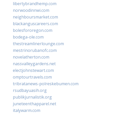
libertybrandhemp.com
norwoodinnwi.com
neighboursmarket.com
blackanguscareers.com
bolesfororegon.com
bodega-ole.com
thestreamlinerlounge.com
mestrinorubanofc.com
novelatherton.com
nassvalleygardens.net
electjohnstewart.com
omptourtravels.com
tribratanews-polreskebumen.com
rsudbayuasih.org
publikjurnalistik.org
juneteenthapparel.net
italywarm.com