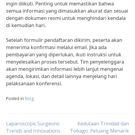
ingin diikuti. Penting untuk memastikan bahwa
semua informasi yang dimasukkan akurat dan sesuai
dengan dokumen resmi untuk menghindari kendala
di kemudian hari.
Setelah formulir pendaftaran dikirim, peserta akan
menerima konfirmasi melalui email. Jika ada
pembayaran yang diperlukan, ikuti instruksi untuk
menyelesaikan proses tersebut. Tim penyelenggara
akan mengirimkan informasi lebih lanjut mengenai
agenda, lokasi, dan detail lainnya menjelang hari
pelaksanaan konferensi.
Posted in
Blog
Post
Laparoscopic Surgeons:
Kedutaan Trinidad dan
Trends and Innovations
Tobago: Peluang Menarik