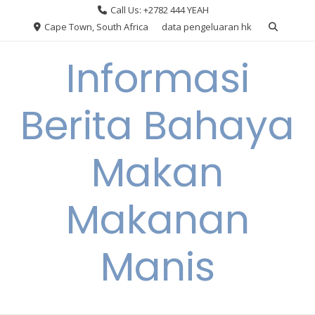
Skip
Call Us: +2782 444 YEAH
to
Cape Town, South Africa
data pengeluaran hk
content
Informasi
Berita Bahaya
Makan
Makanan
Manis