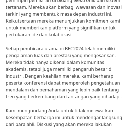
pemimpin pemikiran di bidang elektronik dan sistem
tertanam. Mereka akan berbagi wawasan dan inovasi
terkini yang membentuk masa depan industri ini.
Keikutsertaan mereka menunjukkan komitmen kami
untuk memberikan platform yang signifikan untuk
pertukaran ide dan kolaborasi.
Setiap pembicara utama di BEC2024 telah memiliki
pengalaman luas dan prestasi yang mengesankan.
Mereka tidak hanya dikenal dalam komunitas
akademis, tetapi juga memiliki pengaruh besar di
industri. Dengan keahlian mereka, kami berharap
peserta konferensi dapat memperoleh pengetahuan
mendalam dan pemahaman yang lebih baik tentang
tren yang berkembang dan tantangan yang dihadapi.
Kami mengundang Anda untuk tidak melewatkan
kesempatan berharga ini untuk mendengar langsung
dari para ahli. Diskusi yang akan mereka lakukan