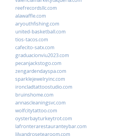
reefrecordsllc.com
alawaffle.com
aryouthfishing.com
united-basketball.com
tios-tacos.com
cafecito-satx.com
graduacionviu2023.com
pecanjackstogo.com
zengardendayspa.com
sparklejewelryinc.com
ironcladtattoostudio.com
bruinshome.com
annascleaningsvc.com
wolfcitytattoo.com
oysterbayturkeytrot.com
lafronterarestauranteybar.com
lilyandrosetearoom.com