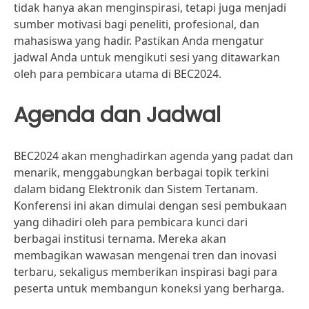
tidak hanya akan menginspirasi, tetapi juga menjadi
sumber motivasi bagi peneliti, profesional, dan
mahasiswa yang hadir. Pastikan Anda mengatur
jadwal Anda untuk mengikuti sesi yang ditawarkan
oleh para pembicara utama di BEC2024.
Agenda dan Jadwal
BEC2024 akan menghadirkan agenda yang padat dan
menarik, menggabungkan berbagai topik terkini
dalam bidang Elektronik dan Sistem Tertanam.
Konferensi ini akan dimulai dengan sesi pembukaan
yang dihadiri oleh para pembicara kunci dari
berbagai institusi ternama. Mereka akan
membagikan wawasan mengenai tren dan inovasi
terbaru, sekaligus memberikan inspirasi bagi para
peserta untuk membangun koneksi yang berharga.