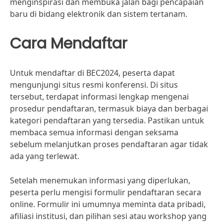
menginspirasi dan membuka jalan bagi pencapaian
baru di bidang elektronik dan sistem tertanam.
Cara Mendaftar
Untuk mendaftar di BEC2024, peserta dapat
mengunjungi situs resmi konferensi. Di situs
tersebut, terdapat informasi lengkap mengenai
prosedur pendaftaran, termasuk biaya dan berbagai
kategori pendaftaran yang tersedia. Pastikan untuk
membaca semua informasi dengan seksama
sebelum melanjutkan proses pendaftaran agar tidak
ada yang terlewat.
Setelah menemukan informasi yang diperlukan,
peserta perlu mengisi formulir pendaftaran secara
online. Formulir ini umumnya meminta data pribadi,
afiliasi institusi, dan pilihan sesi atau workshop yang