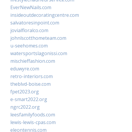
EverNewNails.com
insideoutdecoratingcentre.com
salvatoresinpoint.com
jovialfloralco.com
johnlscotthometeam.com
u-seehomes.com
watersportslagonissi.com
mischieffashion.com
eduwyre.com
retro-interiors.com
theblvd-boise.com
fpet2023.org
e-smart2022.org
ngrc2022.org
leesfamilyfoods.com
lewis-lewis-cpas.com
eleontennis.com