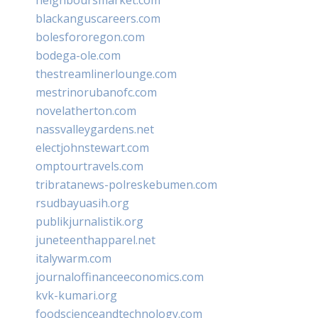
blackanguscareers.com
bolesfororegon.com
bodega-ole.com
thestreamlinerlounge.com
mestrinorubanofc.com
novelatherton.com
nassvalleygardens.net
electjohnstewart.com
omptourtravels.com
tribratanews-polreskebumen.com
rsudbayuasih.org
publikjurnalistik.org
juneteenthapparel.net
italywarm.com
journaloffinanceeconomics.com
kvk-kumari.org
foodscienceandtechnology.com