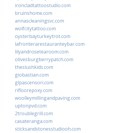
ironcladtattoostudio.com
bruinshome.com
annascleaningsvc.com
wolfcitytattoo.com
oysterbayturkeytrot.com
lafronterarestauranteybar.com
lilyandrosetearoom.com
olivesburgberrypatch.com
theslushkids.com
giobastian.com
glpascensori.com
rifloorepoxy.com
woolleymillingandpaving.com
uptonpvd.com
2troublegrill.com
casateranga.com
sticksandstonesstudiooh.com