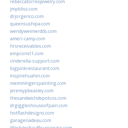
rebeccatorresjewelry.com
jmpbliss.com
drjorgerico.com
queensushipa.com
wendyweimerdds.com
ameri-camp.com
hrsreceivables.com
empconst1.com
cinderella-support.com
bigpinkrestaurant.com
inspirehuahin.com
memmingerspainting.com
jeremypbeasley.com
thesandwichdepotcos.com
drgiggleshouseofpain.com
hotflashdesigns.com
garagenadeau.com
lifestylechauffeurservice.com