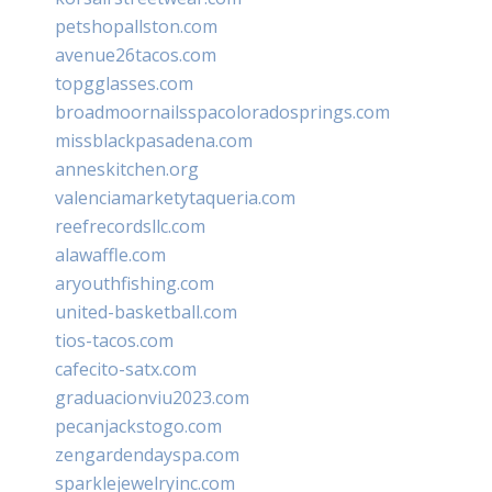
petshopallston.com
avenue26tacos.com
topgglasses.com
broadmoornailsspacoloradosprings.com
missblackpasadena.com
anneskitchen.org
valenciamarketytaqueria.com
reefrecordsllc.com
alawaffle.com
aryouthfishing.com
united-basketball.com
tios-tacos.com
cafecito-satx.com
graduacionviu2023.com
pecanjackstogo.com
zengardendayspa.com
sparklejewelryinc.com