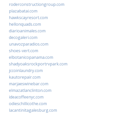
roderconstructiongroup.com
plazabatai.com
hawkscayresort.com
hellonquads.com
diarioanimales.com
decogaleri.com
unavozparadios.com
shoes-vert.com
elbotanicopanama.com
shadyoaksrockportrvpark.com
jccoinlaundry.com
kautorepair.com
marjaeswinebar.com
elmazatlanclinton.com
ideacoffeenyc.com
odieschillicothe.com
lacantinitagalesburg.com