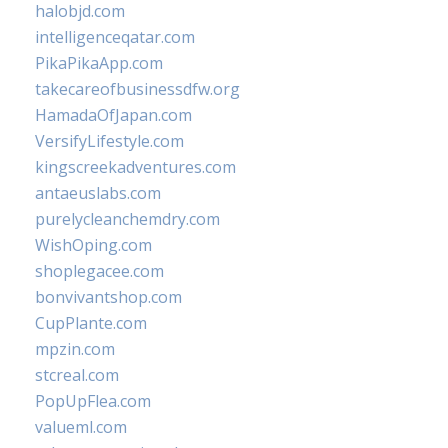
halobjd.com
intelligenceqatar.com
PikaPikaApp.com
takecareofbusinessdfw.org
HamadaOfJapan.com
VersifyLifestyle.com
kingscreekadventures.com
antaeuslabs.com
purelycleanchemdry.com
WishOping.com
shoplegacee.com
bonvivantshop.com
CupPlante.com
mpzin.com
stcreal.com
PopUpFlea.com
valueml.com