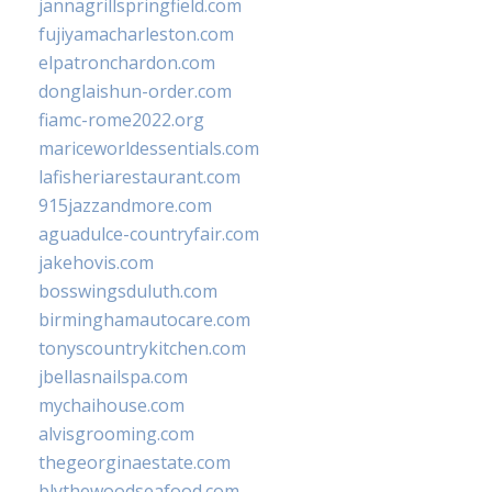
jannagrillspringfield.com
fujiyamacharleston.com
elpatronchardon.com
donglaishun-order.com
fiamc-rome2022.org
mariceworldessentials.com
lafisheriarestaurant.com
915jazzandmore.com
aguadulce-countryfair.com
jakehovis.com
bosswingsduluth.com
birminghamautocare.com
tonyscountrykitchen.com
jbellasnailspa.com
mychaihouse.com
alvisgrooming.com
thegeorginaestate.com
blythewoodseafood.com