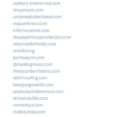
walkers-treeservice.com
shopmossi.com
untamedcollectivesd.com
mxpwellness.com
infernocanine.com
thepaperhousecollection.com
allisonwillisholley.com
solslite.org
portwayinn.com
djmaddogmusic.com
thesoundarchitects.com
allin1roofing.com
keepjudgewebb.com
anatomyofadventure.com
drivancastillo.com
cmmedspa.com
midletontkd.com