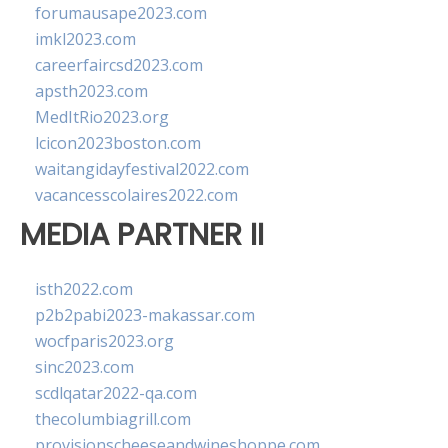
forumausape2023.com
imkl2023.com
careerfaircsd2023.com
apsth2023.com
MedItRio2023.org
lcicon2023boston.com
waitangidayfestival2022.com
vacancesscolaires2022.com
MEDIA PARTNER II
isth2022.com
p2b2pabi2023-makassar.com
wocfparis2023.org
sinc2023.com
scdlqatar2022-qa.com
thecolumbiagrill.com
provisionscheeseandwineshoppe.com