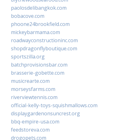
paolosdelibangkok.com
bobacove.com
phoone24brookfield.com
mickeybarmama.com
roadwayconstructioninc.com
shopdragonflyboutique.com
sportszilla.org
batchprovisionsbar.com
brasserie-gobette.com
musicrearte.com
morseysfarms.com
riverviewtennis.com
official-kelly-toys-squishmallows.com
displaygardenonsuncrest.org
bbq-empire-usa.com
feedstoreva.com
drogopets.com