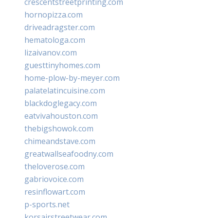
crescentstreetprinting.com
hornopizza.com
driveadragster.com
hematologa.com
lizaivanov.com
guesttinyhomes.com
home-plow-by-meyer.com
palatelatincuisine.com
blackdoglegacy.com
eatvivahouston.com
thebigshowok.com
chimeandstave.com
greatwallseafoodny.com
theloverose.com
gabriovoice.com
resinflowart.com
p-sports.net
korsairstreetwear.com