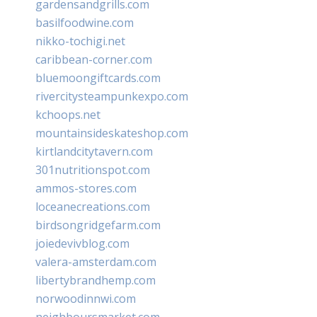
gardensandgrills.com
basilfoodwine.com
nikko-tochigi.net
caribbean-corner.com
bluemoongiftcards.com
rivercitysteampunkexpo.com
kchoops.net
mountainsideskateshop.com
kirtlandcitytavern.com
301nutritionspot.com
ammos-stores.com
loceanecreations.com
birdsongridgefarm.com
joiedevivblog.com
valera-amsterdam.com
libertybrandhemp.com
norwoodinnwi.com
neighboursmarket.com