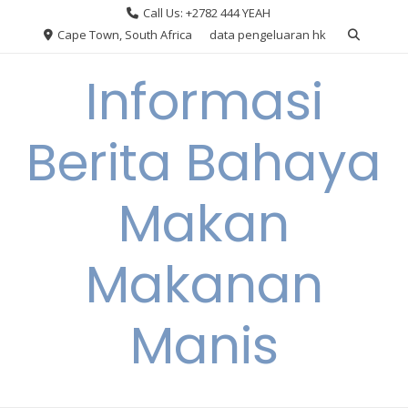
Skip
Call Us: +2782 444 YEAH
to
Cape Town, South Africa
data pengeluaran hk
content
Informasi
Berita Bahaya
Makan
Makanan
Manis