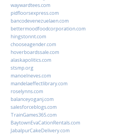
waywardtees.com
pidfloorsexpress.com
bancodevenezuelaen.com
bettermoodfoodcorporation.com
hingstonnt.com
chooseagender.com
hoverboardssale.com
alaskapolitics.com
stsmp.org
manoelneves.com
mandelaeffectlibrary.com
roselynns.com
balanceyoganj.com
salesforceblogs.com
TrainGames365.com
BaytownEvaCationRentals.com
JabalpurCakeDelivery.com