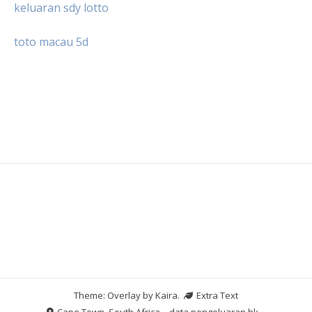
keluaran sdy lotto
toto macau 5d
Theme: Overlay by
Kaira
.
Extra Text
Cape Town, South Africa
data pengeluaran hk