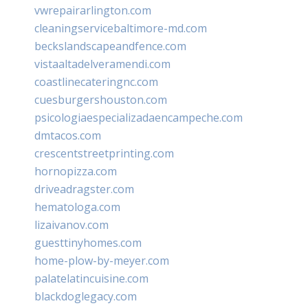
vwrepairarlington.com
cleaningservicebaltimore-md.com
beckslandscapeandfence.com
vistaaltadelveramendi.com
coastlinecateringnc.com
cuesburgershouston.com
psicologiaespecializadaencampeche.com
dmtacos.com
crescentstreetprinting.com
hornopizza.com
driveadragster.com
hematologa.com
lizaivanov.com
guesttinyhomes.com
home-plow-by-meyer.com
palatelatincuisine.com
blackdoglegacy.com