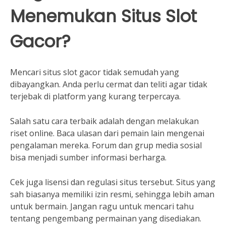
Menemukan Situs Slot
Gacor?
Mencari situs slot gacor tidak semudah yang
dibayangkan. Anda perlu cermat dan teliti agar tidak
terjebak di platform yang kurang terpercaya.
Salah satu cara terbaik adalah dengan melakukan
riset online. Baca ulasan dari pemain lain mengenai
pengalaman mereka. Forum dan grup media sosial
bisa menjadi sumber informasi berharga.
Cek juga lisensi dan regulasi situs tersebut. Situs yang
sah biasanya memiliki izin resmi, sehingga lebih aman
untuk bermain. Jangan ragu untuk mencari tahu
tentang pengembang permainan yang disediakan.