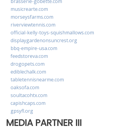
brasserie-gobette.com
musicrearte.com
morseysfarms.com
riverviewtennis.com
official-kelly-toys-squishmallows.com
displaygardenonsuncrest.org
bbq-empire-usa.com
feedstoreva.com
drogopets.com
ediblechalk.com
tabletennisnearme.com
oaksofa.com
soultacohtx.com
capishcaps.com
gpsyfl.org
MEDIA PARTNER III