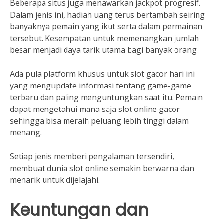
Beberapa situs juga menawarkan jackpot progresif.
Dalam jenis ini, hadiah uang terus bertambah seiring
banyaknya pemain yang ikut serta dalam permainan
tersebut. Kesempatan untuk memenangkan jumlah
besar menjadi daya tarik utama bagi banyak orang.
Ada pula platform khusus untuk slot gacor hari ini
yang mengupdate informasi tentang game-game
terbaru dan paling menguntungkan saat itu. Pemain
dapat mengetahui mana saja slot online gacor
sehingga bisa meraih peluang lebih tinggi dalam
menang.
Setiap jenis memberi pengalaman tersendiri,
membuat dunia slot online semakin berwarna dan
menarik untuk dijelajahi.
Keuntungan dan