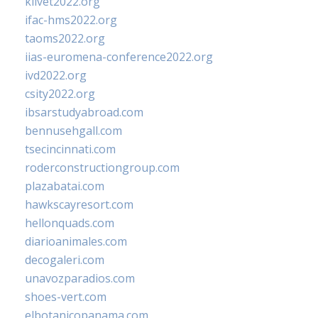
klivet2022.org
ifac-hms2022.org
taoms2022.org
iias-euromena-conference2022.org
ivd2022.org
csity2022.org
ibsarstudyabroad.com
bennusehgall.com
tsecincinnati.com
roderconstructiongroup.com
plazabatai.com
hawkscayresort.com
hellonquads.com
diarioanimales.com
decogaleri.com
unavozparadios.com
shoes-vert.com
elbotanicopanama.com