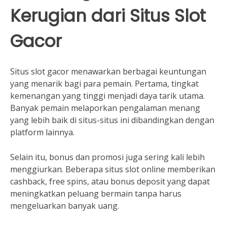
Kerugian dari Situs Slot
Gacor
Situs slot gacor menawarkan berbagai keuntungan
yang menarik bagi para pemain. Pertama, tingkat
kemenangan yang tinggi menjadi daya tarik utama.
Banyak pemain melaporkan pengalaman menang
yang lebih baik di situs-situs ini dibandingkan dengan
platform lainnya.
Selain itu, bonus dan promosi juga sering kali lebih
menggiurkan. Beberapa situs slot online memberikan
cashback, free spins, atau bonus deposit yang dapat
meningkatkan peluang bermain tanpa harus
mengeluarkan banyak uang.