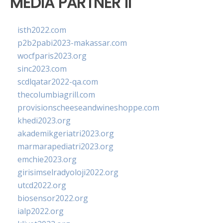
MEDIA PARTNER II
isth2022.com
p2b2pabi2023-makassar.com
wocfparis2023.org
sinc2023.com
scdlqatar2022-qa.com
thecolumbiagrill.com
provisionscheeseandwineshoppe.com
khedi2023.org
akademikgeriatri2023.org
marmarapediatri2023.org
emchie2023.org
girisimselradyoloji2022.org
utcd2022.org
biosensor2022.org
ialp2022.org