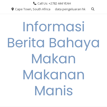
Skip
Call Us: +2782 444 YEAH
to
Cape Town, South Africa
data pengeluaran hk
content
Informasi
Berita Bahaya
Makan
Makanan
Manis