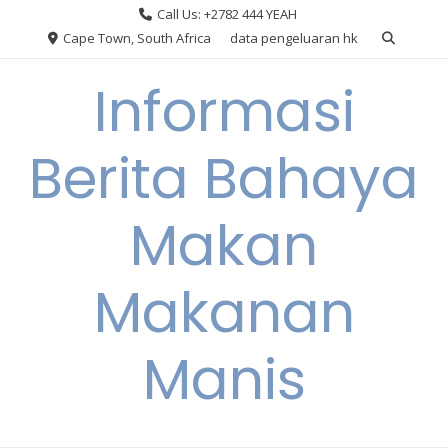
Skip
Call Us: +2782 444 YEAH
to
Cape Town, South Africa
data pengeluaran hk
content
Informasi
Berita Bahaya
Makan
Makanan
Manis