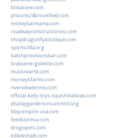
bobacove.com
phoone24brookfield.com
mickeybarmama.com
roadwayconstructioninc.com
shopdragonflyboutique.com
sportszilla.org
batchprovisionsbar.com
brasserie-gobette.com
musicrearte.com
morseysfarms.com
riverviewtennis.com
official-kelly-toys-squishmallows.com
displaygardenonsuncrest.org
bbq-empire-usa.com
feedstoreva.com
drogopets.com
ediblechalk.com