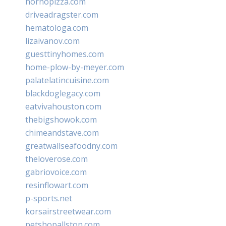
hornopizza.com
driveadragster.com
hematologa.com
lizaivanov.com
guesttinyhomes.com
home-plow-by-meyer.com
palatelatincuisine.com
blackdoglegacy.com
eatvivahouston.com
thebigshowok.com
chimeandstave.com
greatwallseafoodny.com
theloverose.com
gabriovoice.com
resinflowart.com
p-sports.net
korsairstreetwear.com
petshopallston.com