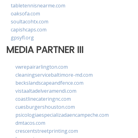
tabletennisnearme.com
oaksofa.com
soultacohtx.com
capishcaps.com
gpsyfl.org
MEDIA PARTNER III
vwrepairarlington.com
cleaningservicebaltimore-md.com
beckslandscapeandfence.com
vistaaltadelveramendi.com
coastlinecateringnc.com
cuesburgershouston.com
psicologiaespecializadaencampeche.com
dmtacos.com
crescentstreetprinting.com