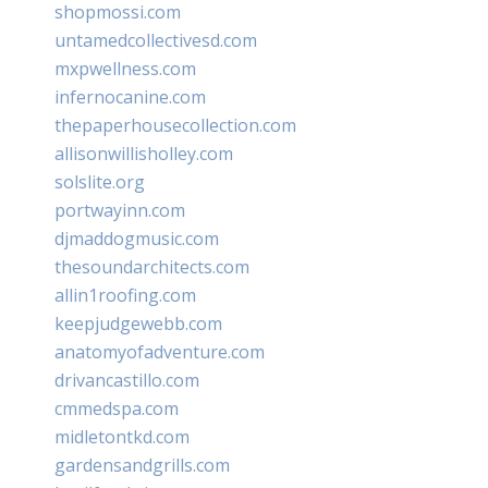
shopmossi.com
untamedcollectivesd.com
mxpwellness.com
infernocanine.com
thepaperhousecollection.com
allisonwillisholley.com
solslite.org
portwayinn.com
djmaddogmusic.com
thesoundarchitects.com
allin1roofing.com
keepjudgewebb.com
anatomyofadventure.com
drivancastillo.com
cmmedspa.com
midletontkd.com
gardensandgrills.com