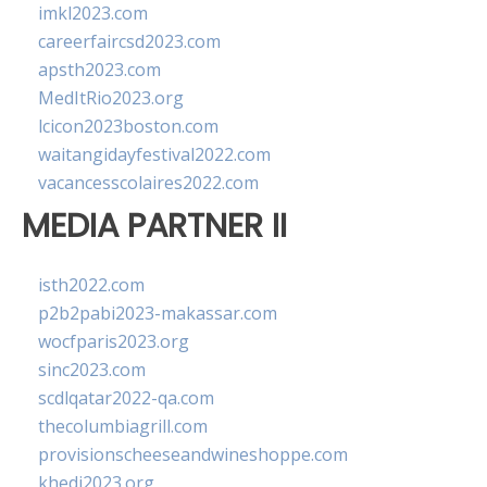
imkl2023.com
careerfaircsd2023.com
apsth2023.com
MedItRio2023.org
lcicon2023boston.com
waitangidayfestival2022.com
vacancesscolaires2022.com
MEDIA PARTNER II
isth2022.com
p2b2pabi2023-makassar.com
wocfparis2023.org
sinc2023.com
scdlqatar2022-qa.com
thecolumbiagrill.com
provisionscheeseandwineshoppe.com
khedi2023.org