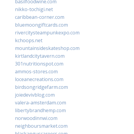
basilfoodwine.com
nikko-tochigi.net
caribbean-corner.com
bluemoongiftcards.com
rivercitysteampunkexpo.com
kchoops.net
mountainsideskateshop.com
kirtlandcitytavern.com
301nutritionspot.com
ammos-stores.com
loceanecreations.com
birdsongridgefarm.com
joiedevivblog.com
valera-amsterdam.com
libertybrandhemp.com
norwoodinnwi.com
neighboursmarket.com
blackanguscareers.com