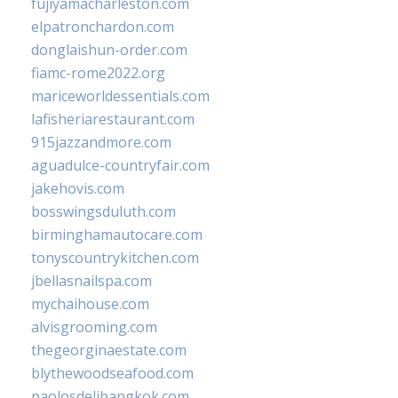
fujiyamacharleston.com
elpatronchardon.com
donglaishun-order.com
fiamc-rome2022.org
mariceworldessentials.com
lafisheriarestaurant.com
915jazzandmore.com
aguadulce-countryfair.com
jakehovis.com
bosswingsduluth.com
birminghamautocare.com
tonyscountrykitchen.com
jbellasnailspa.com
mychaihouse.com
alvisgrooming.com
thegeorginaestate.com
blythewoodseafood.com
paolosdelibangkok.com