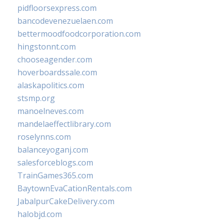
pidfloorsexpress.com
bancodevenezuelaen.com
bettermoodfoodcorporation.com
hingstonnt.com
chooseagender.com
hoverboardssale.com
alaskapolitics.com
stsmp.org
manoelneves.com
mandelaeffectlibrary.com
roselynns.com
balanceyoganj.com
salesforceblogs.com
TrainGames365.com
BaytownEvaCationRentals.com
JabalpurCakeDelivery.com
halobjd.com