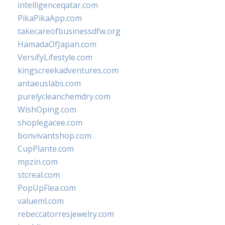
intelligenceqatar.com
PikaPikaApp.com
takecareofbusinessdfw.org
HamadaOfJapan.com
VersifyLifestyle.com
kingscreekadventures.com
antaeuslabs.com
purelycleanchemdry.com
WishOping.com
shoplegacee.com
bonvivantshop.com
CupPlante.com
mpzin.com
stcreal.com
PopUpFlea.com
valueml.com
rebeccatorresjewelry.com