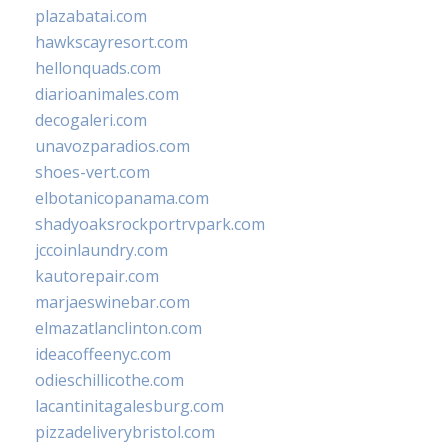
plazabatai.com
hawkscayresort.com
hellonquads.com
diarioanimales.com
decogaleri.com
unavozparadios.com
shoes-vert.com
elbotanicopanama.com
shadyoaksrockportrvpark.com
jccoinlaundry.com
kautorepair.com
marjaeswinebar.com
elmazatlanclinton.com
ideacoffeenyc.com
odieschillicothe.com
lacantinitagalesburg.com
pizzadeliverybristol.com