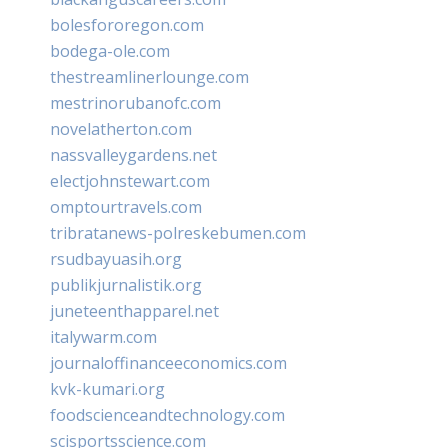
bolesfororegon.com
bodega-ole.com
thestreamlinerlounge.com
mestrinorubanofc.com
novelatherton.com
nassvalleygardens.net
electjohnstewart.com
omptourtravels.com
tribratanews-polreskebumen.com
rsudbayuasih.org
publikjurnalistik.org
juneteenthapparel.net
italywarm.com
journaloffinanceeconomics.com
kvk-kumari.org
foodscienceandtechnology.com
scisportsscience.com