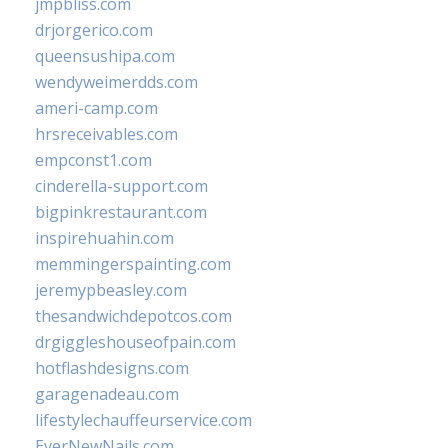
jmpbliss.com
drjorgerico.com
queensushipa.com
wendyweimerdds.com
ameri-camp.com
hrsreceivables.com
empconst1.com
cinderella-support.com
bigpinkrestaurant.com
inspirehuahin.com
memmingerspainting.com
jeremypbeasley.com
thesandwichdepotcos.com
drgiggleshouseofpain.com
hotflashdesigns.com
garagenadeau.com
lifestylechauffeurservice.com
EverNewNails.com