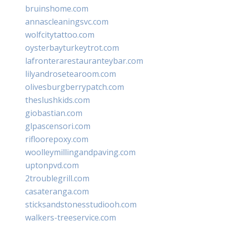
bruinshome.com
annascleaningsvc.com
wolfcitytattoo.com
oysterbayturkeytrot.com
lafronterarestauranteybar.com
lilyandrosetearoom.com
olivesburgberrypatch.com
theslushkids.com
giobastian.com
glpascensori.com
rifloorepoxy.com
woolleymillingandpaving.com
uptonpvd.com
2troublegrill.com
casateranga.com
sticksandstonesstudiooh.com
walkers-treeservice.com