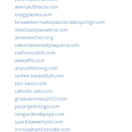
avenue26tacos.com
topgglasses.com
broadmoornailsspacoloradosprings.com
missblackpasadena.com
anneskitchen.org
valenciamarketytaqueria.com
reefrecordsllc.com
alawaffle.com
aryouthfishing.com
united-basketball.com
tios-tacos.com
cafecito-satx.com
graduacionviu2023.com
pecanjackstogo.com
zengardendayspa.com
sparklejewelryinc.com
ironcladtattoostudio.com