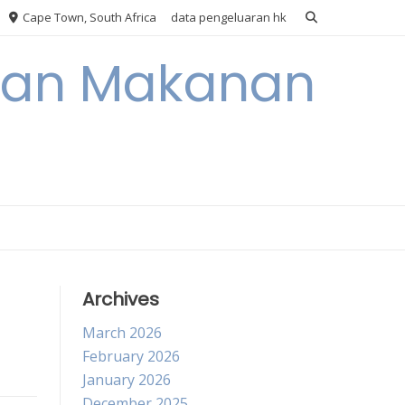
Cape Town, South Africa
data pengeluaran hk
akan Makanan
Archives
March 2026
February 2026
January 2026
December 2025