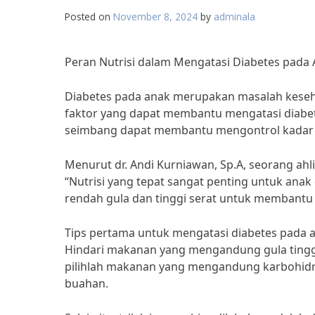
Posted on
November 8, 2024
by
adminala
Peran Nutrisi dalam Mengatasi Diabetes pada A
Diabetes pada anak merupakan masalah keseh
faktor yang dapat membantu mengatasi diabete
seimbang dapat membantu mengontrol kadar g
Menurut dr. Andi Kurniawan, Sp.A, seorang ah
“Nutrisi yang tepat sangat penting untuk an
rendah gula dan tinggi serat untuk membantu
Tips pertama untuk mengatasi diabetes pada
Hindari makanan yang mengandung gula tinggi
pilihlah makanan yang mengandung karbohidra
buahan.