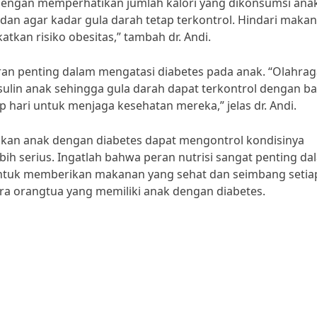
ah dengan memperhatikan jumlah kalori yang dikonsumsi ana
dan agar kadar gula darah tetap terkontrol. Hindari maka
tkan risiko obesitas,” tambah dr. Andi.
peran penting dalam mengatasi diabetes pada anak. “Olahra
ulin anak sehingga gula darah dapat terkontrol dengan ba
p hari untuk menjaga kesehatan mereka,” jelas dr. Andi.
rapkan anak dengan diabetes dapat mengontrol kondisinya
ih serius. Ingatlah bahwa peran nutrisi sangat penting da
 untuk memberikan makanan yang sehat dan seimbang setia
ara orangtua yang memiliki anak dengan diabetes.