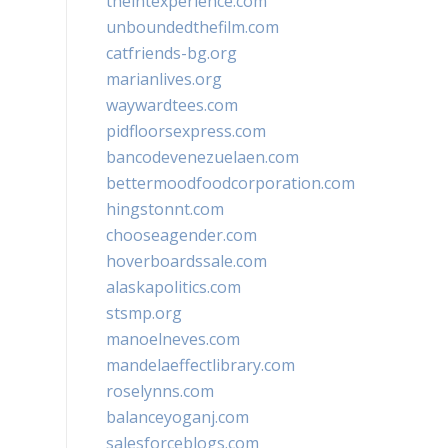
theintexperience.com
unboundedthefilm.com
catfriends-bg.org
marianlives.org
waywardtees.com
pidfloorsexpress.com
bancodevenezuelaen.com
bettermoodfoodcorporation.com
hingstonnt.com
chooseagender.com
hoverboardssale.com
alaskapolitics.com
stsmp.org
manoelneves.com
mandelaeffectlibrary.com
roselynns.com
balanceyoganj.com
salesforceblogs.com