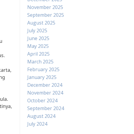
November 2025
September 2025
August 2025
July 2025
June 2025
u
May 2025
April 2025
s.
March 2025
February 2025
arta,
ang
January 2025
December 2024
November 2024
ula.
October 2024
inya,
September 2024
August 2024
July 2024