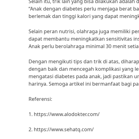
Selain itu, trik lain yang bisa dilakukan adal
“Anak dengan diabetes perlu menjaga berat ba
berlemak dan tinggi kalori yang dapat meningka
Selain peran nutrisi, olahraga juga memiliki 
dapat membantu meningkatkan sensitivitas ins
Anak perlu berolahraga minimal 30 menit setia
Dengan mengikuti tips dan trik di atas, diha
dengan baik dan mencegah komplikasi yang leb
mengatasi diabetes pada anak, jadi pastikan
harinya. Semoga artikel ini bermanfaat bagi p
Referensi:
1. https://www.alodokter.com/
2. https://www.sehatq.com/