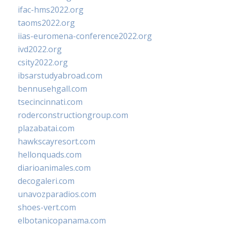
ifac-hms2022.org
taoms2022.org
iias-euromena-conference2022.org
ivd2022.org
csity2022.org
ibsarstudyabroad.com
bennusehgall.com
tsecincinnati.com
roderconstructiongroup.com
plazabatai.com
hawkscayresort.com
hellonquads.com
diarioanimales.com
decogaleri.com
unavozparadios.com
shoes-vert.com
elbotanicopanama.com