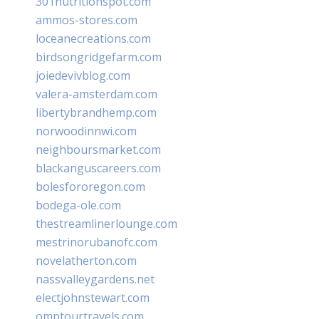
301nutritionspot.com
ammos-stores.com
loceanecreations.com
birdsongridgefarm.com
joiedevivblog.com
valera-amsterdam.com
libertybrandhemp.com
norwoodinnwi.com
neighboursmarket.com
blackanguscareers.com
bolesfororegon.com
bodega-ole.com
thestreamlinerlounge.com
mestrinorubanofc.com
novelatherton.com
nassvalleygardens.net
electjohnstewart.com
omptourtravels.com