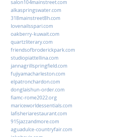
salon104mainstreet.com
alkaspringswater.com
318mainstreet8h.com
lovenailsspari.com
oakberry-kuwait.com
quartzliterary.com
friendsofbroderickpark.com
studiopiattellina.com
jannagrillspringfield.com
fujiyamacharleston.com
elpatronchardon.com
donglaishun-order.com
fiamc-rome2022.org
mariceworldessentials.com
lafisheriarestaurant.com
915jazzandmore.com
aguadulce-countryfair.com