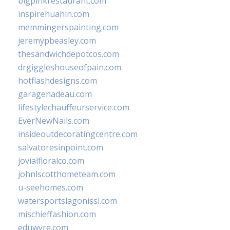
bigpinkrestaurant.com
inspirehuahin.com
memmingerspainting.com
jeremypbeasley.com
thesandwichdepotcos.com
drgiggleshouseofpain.com
hotflashdesigns.com
garagenadeau.com
lifestylechauffeurservice.com
EverNewNails.com
insideoutdecoratingcentre.com
salvatoresinpoint.com
jovialfloralco.com
johnlscotthometeam.com
u-seehomes.com
watersportslagonissi.com
mischieffashion.com
eduwyre.com