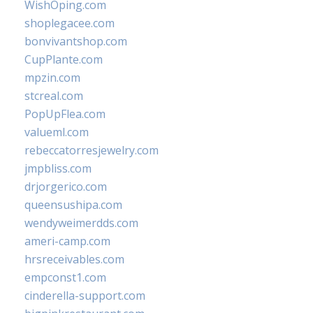
WishOping.com
shoplegacee.com
bonvivantshop.com
CupPlante.com
mpzin.com
stcreal.com
PopUpFlea.com
valueml.com
rebeccatorresjewelry.com
jmpbliss.com
drjorgerico.com
queensushipa.com
wendyweimerdds.com
ameri-camp.com
hrsreceivables.com
empconst1.com
cinderella-support.com