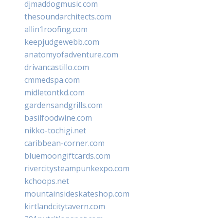
djmaddogmusic.com
thesoundarchitects.com
allin1roofing.com
keepjudgewebb.com
anatomyofadventure.com
drivancastillo.com
cmmedspa.com
midletontkd.com
gardensandgrills.com
basilfoodwine.com
nikko-tochigi.net
caribbean-corner.com
bluemoongiftcards.com
rivercitysteampunkexpo.com
kchoops.net
mountainsideskateshop.com
kirtlandcitytavern.com