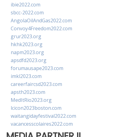
ibie2022.com
sbcc-2022.com
AngolaOilAndGas2022.com
Convoy4Freedom2022.com
grur2023.org
hkhk2023.org
napm2023.org
apsdfd2023.org
forumausape2023.com
imkl2023.com
careerfaircsd2023.com
apsth2023.com
MedItRio2023.org
lcicon2023boston.com
waitangidayfestival2022.com
vacancesscolaires2022.com
MEDIA PARTNER II