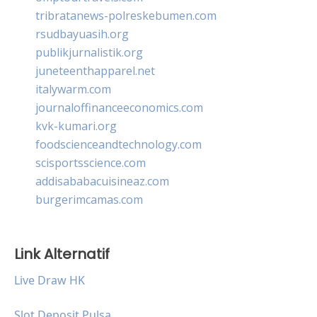
tribratanews-polreskebumen.com
rsudbayuasih.org
publikjurnalistik.org
juneteenthapparel.net
italywarm.com
journaloffinanceeconomics.com
kvk-kumari.org
foodscienceandtechnology.com
scisportsscience.com
addisababacuisineaz.com
burgerimcamas.com
Link Alternatif
Live Draw HK
Slot Deposit Pulsa