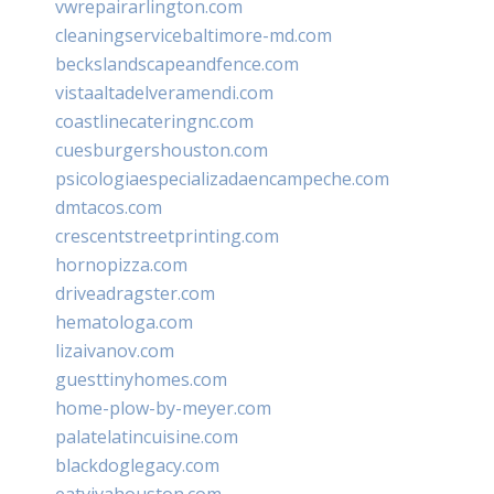
vwrepairarlington.com
cleaningservicebaltimore-md.com
beckslandscapeandfence.com
vistaaltadelveramendi.com
coastlinecateringnc.com
cuesburgershouston.com
psicologiaespecializadaencampeche.com
dmtacos.com
crescentstreetprinting.com
hornopizza.com
driveadragster.com
hematologa.com
lizaivanov.com
guesttinyhomes.com
home-plow-by-meyer.com
palatelatincuisine.com
blackdoglegacy.com
eatvivahouston.com