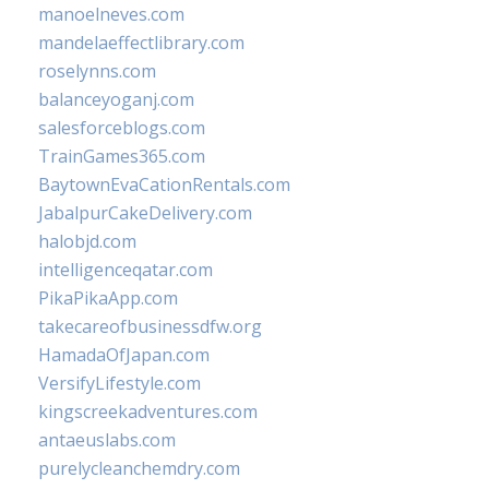
manoelneves.com
mandelaeffectlibrary.com
roselynns.com
balanceyoganj.com
salesforceblogs.com
TrainGames365.com
BaytownEvaCationRentals.com
JabalpurCakeDelivery.com
halobjd.com
intelligenceqatar.com
PikaPikaApp.com
takecareofbusinessdfw.org
HamadaOfJapan.com
VersifyLifestyle.com
kingscreekadventures.com
antaeuslabs.com
purelycleanchemdry.com