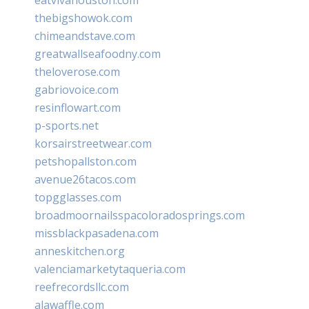
thebigshowok.com
chimeandstave.com
greatwallseafoodny.com
theloverose.com
gabriovoice.com
resinflowart.com
p-sports.net
korsairstreetwear.com
petshopallston.com
avenue26tacos.com
topgglasses.com
broadmoornailsspacoloradosprings.com
missblackpasadena.com
anneskitchen.org
valenciamarketytaqueria.com
reefrecordsllc.com
alawaffle.com