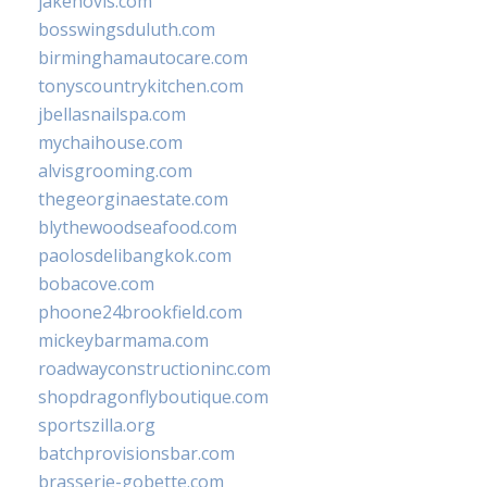
jakehovis.com
bosswingsduluth.com
birminghamautocare.com
tonyscountrykitchen.com
jbellasnailspa.com
mychaihouse.com
alvisgrooming.com
thegeorginaestate.com
blythewoodseafood.com
paolosdelibangkok.com
bobacove.com
phoone24brookfield.com
mickeybarmama.com
roadwayconstructioninc.com
shopdragonflyboutique.com
sportszilla.org
batchprovisionsbar.com
brasserie-gobette.com