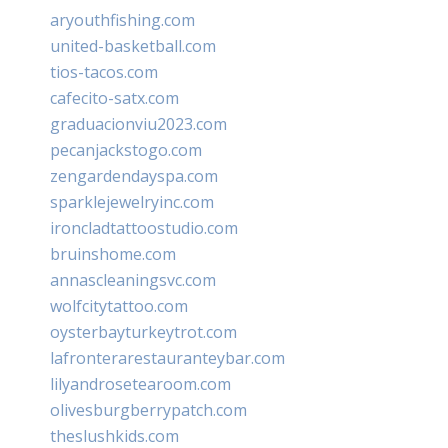
aryouthfishing.com
united-basketball.com
tios-tacos.com
cafecito-satx.com
graduacionviu2023.com
pecanjackstogo.com
zengardendayspa.com
sparklejewelryinc.com
ironcladtattoostudio.com
bruinshome.com
annascleaningsvc.com
wolfcitytattoo.com
oysterbayturkeytrot.com
lafronterarestauranteybar.com
lilyandrosetearoom.com
olivesburgberrypatch.com
theslushkids.com