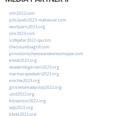
isth2022.com
p2b2pabi2023-makassar.com
wocfparis2023.org
sinc2023.com
scdlqatar2022-qa.com
thecolumbiagrill.com
provisionscheeseandwineshoppe.com
khedi2023.org
akademikgeriatri2023.org
marmarapediatri2023.org
emchie2023.org
girisimselradyoloji2022.org
utcd2022.org
biosensor2022.org
ialp2022.org
klivet2022.org