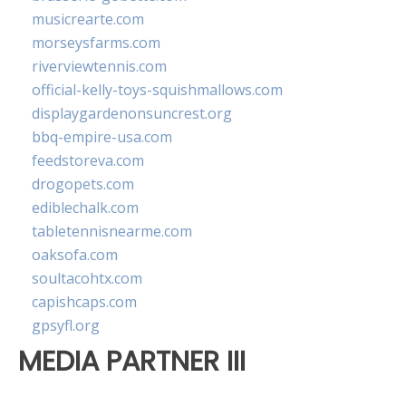
musicrearte.com
morseysfarms.com
riverviewtennis.com
official-kelly-toys-squishmallows.com
displaygardenonsuncrest.org
bbq-empire-usa.com
feedstoreva.com
drogopets.com
ediblechalk.com
tabletennisnearme.com
oaksofa.com
soultacohtx.com
capishcaps.com
gpsyfl.org
MEDIA PARTNER III