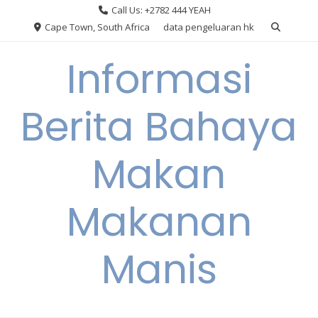
Skip
Call Us: +2782 444 YEAH
to
Cape Town, South Africa
data pengeluaran hk
content
Informasi
Berita Bahaya
Makan
Makanan
Manis