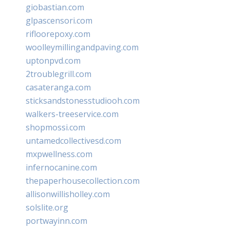
giobastian.com
glpascensori.com
rifloorepoxy.com
woolleymillingandpaving.com
uptonpvd.com
2troublegrill.com
casateranga.com
sticksandstonesstudiooh.com
walkers-treeservice.com
shopmossi.com
untamedcollectivesd.com
mxpwellness.com
infernocanine.com
thepaperhousecollection.com
allisonwillisholley.com
solslite.org
portwayinn.com