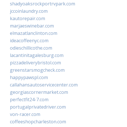
shadyoaksrockportrvpark.com
jccoinlaundry.com
kautorepair.com
marjaeswinebar.com
elmazatlanclinton.com
ideacoffeenyc.com
odieschillicothe.com
lacantinitagalesburg.com
pizzadeliverybristol.com
greenstarsmogcheck.com
happypawspl.com
callahansautoservicecenter.com
georgiascornermarket.com
perfectfit24-7.com
portugalprivatedriver.com
von-racer.com
coffeeshopcharleston.com