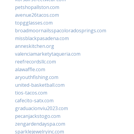
petshopallston.com
avenue26tacos.com
topgglasses.com
broadmoornailsspacoloradosprings.com
missblackpasadena.com
anneskitchen.org
valenciamarketytaqueria.com
reefrecordsllc.com
alawaffle.com
aryouthfishing.com
united-basketball.com
tios-tacos.com
cafecito-satx.com
graduacionviu2023.com
pecanjackstogo.com
zengardendayspa.com
sparklejewelryinc.com