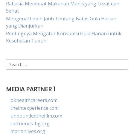
Rahasia Membuat Makanan Manis yang Lezat dan
Sehat
Mengenal Lebih Jauh Tentang Batas Gula Harian
yang Dianjurkan
Pentingnya Mengatur Konsumsi Gula Harian untuk
Kesehatan Tubuh
Search
for:
MEDIA PARTNER 1
okhealthcareers.com
theintexperience.com
unboundedthefilm.com
catfriends-bg.org
marianlives.org