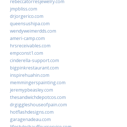
rebeccatorresjewelry.com
jmpbliss.com
drjorgerico.com
queensushipa.com
wendyweimerdds.com
ameri-camp.com
hrsreceivables.com
empconst1.com
cinderella-support.com
bigpinkrestaurant.com
inspirehuahin.com
memmingerspainting.com
jeremypbeasley.com
thesandwichdepotcos.com
drgiggleshouseofpain.com
hotflashdesigns.com
garagenadeau.com
lifestylechauffeurservice.com