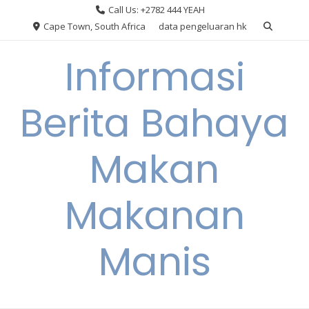
Skip
Call Us: +2782 444 YEAH
to
Cape Town, South Africa
data pengeluaran hk
content
Informasi
Berita Bahaya
Makan
Makanan
Manis