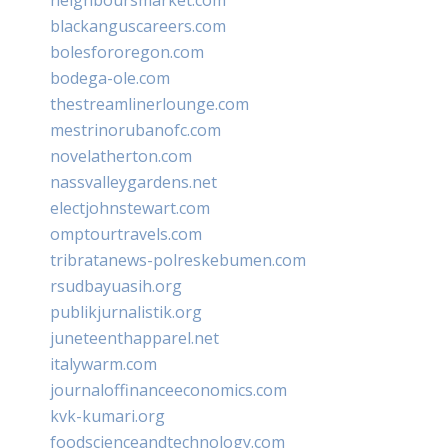
blackanguscareers.com
bolesfororegon.com
bodega-ole.com
thestreamlinerlounge.com
mestrinorubanofc.com
novelatherton.com
nassvalleygardens.net
electjohnstewart.com
omptourtravels.com
tribratanews-polreskebumen.com
rsudbayuasih.org
publikjurnalistik.org
juneteenthapparel.net
italywarm.com
journaloffinanceeconomics.com
kvk-kumari.org
foodscienceandtechnology.com