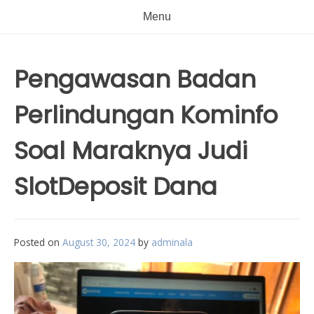
Menu
Pengawasan Badan
Perlindungan Kominfo
Soal Maraknya Judi
SlotDeposit Dana
Posted on
August 30, 2024
by
adminala