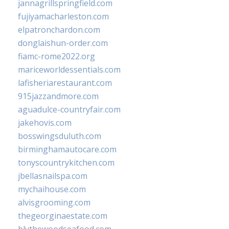
jannagrillspringfield.com
fujiyamacharleston.com
elpatronchardon.com
donglaishun-order.com
fiamc-rome2022.org
mariceworldessentials.com
lafisheriarestaurant.com
915jazzandmore.com
aguadulce-countryfair.com
jakehovis.com
bosswingsduluth.com
birminghamautocare.com
tonyscountrykitchen.com
jbellasnailspa.com
mychaihouse.com
alvisgrooming.com
thegeorginaestate.com
blythewoodseafood.com