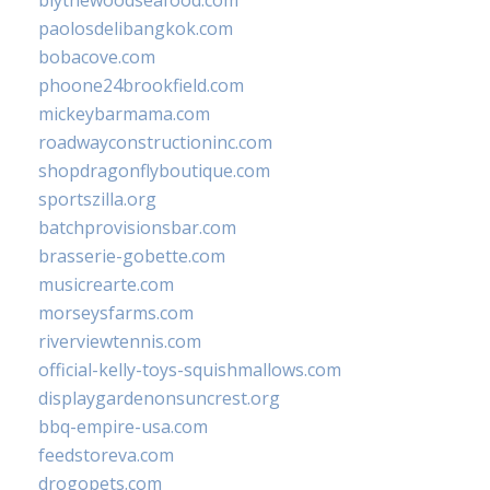
paolosdelibangkok.com
bobacove.com
phoone24brookfield.com
mickeybarmama.com
roadwayconstructioninc.com
shopdragonflyboutique.com
sportszilla.org
batchprovisionsbar.com
brasserie-gobette.com
musicrearte.com
morseysfarms.com
riverviewtennis.com
official-kelly-toys-squishmallows.com
displaygardenonsuncrest.org
bbq-empire-usa.com
feedstoreva.com
drogopets.com