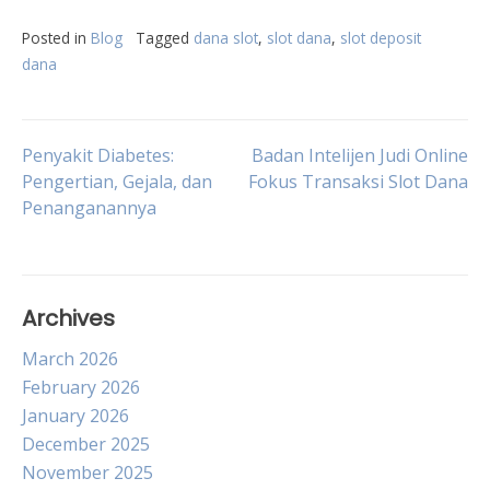
Posted in
Blog
Tagged
dana slot
,
slot dana
,
slot deposit
dana
Post
Penyakit Diabetes:
Badan Intelijen Judi Online
Pengertian, Gejala, dan
Fokus Transaksi Slot Dana
Penanganannya
navigation
Archives
March 2026
February 2026
January 2026
December 2025
November 2025