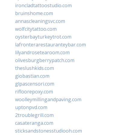
ironcladtattoostudio.com
bruinshome.com
annascleaningsvc.com
wolfcitytattoo.com
oysterbayturkeytrot.com
lafronterarestauranteybar.com
lilyandrosetearoom.com
olivesburgberrypatch.com
theslushkids.com
giobastian.com
glpascensori.com
rifloorepoxy.com
woolleymillingandpaving.com
uptonpvd.com
2troublegrill.com
casateranga.com
sticksandstonesstudiooh.com