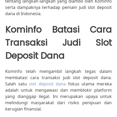
tentang langkah-langkah yang diambil oleh Kominfo
serta dampaknya terhadap pemain judi slot deposit
dana di Indonesia.
Kominfo Batasi Cara
Transaksi Judi Slot
Deposit Dana
Kominfo telah mengambil langkah tegas dalam
membatasi cara transaksi judi slot deposit dana.
Salah satu
slot deposit dana
fokus utama mereka
adalah untuk mengawasi dan memblokir platform
yang dianggap ilegal. Ini merupakan upaya untuk
melindungi masyarakat dari risiko penipuan dan
kerugian finansial.