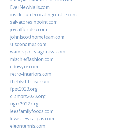
EverNewNails.com
insideoutdecoratingcentre.com
salvatoresinpoint.com
jovialfloralco.com
johnlscotthometeam.com
u-seehomes.com
watersportslagonissi.com
mischieffashion.com
eduwyre.com
retro-interiors.com
theblvd-boise.com
fpet2023.org
e-smart2022.org
ngrc2022.org
leesfamilyfoods.com
lewis-lewis-cpas.com
eleontennis.com