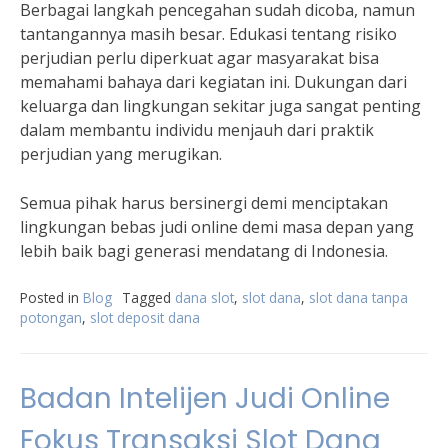
Berbagai langkah pencegahan sudah dicoba, namun
tantangannya masih besar. Edukasi tentang risiko
perjudian perlu diperkuat agar masyarakat bisa
memahami bahaya dari kegiatan ini. Dukungan dari
keluarga dan lingkungan sekitar juga sangat penting
dalam membantu individu menjauh dari praktik
perjudian yang merugikan.
Semua pihak harus bersinergi demi menciptakan
lingkungan bebas judi online demi masa depan yang
lebih baik bagi generasi mendatang di Indonesia.
Posted in
Blog
Tagged
dana slot
,
slot dana
,
slot dana tanpa
potongan
,
slot deposit dana
Badan Intelijen Judi Online
Fokus Transaksi Slot Dana