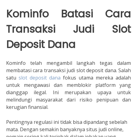
Kominfo Batasi Cara
Transaksi Judi Slot
Deposit Dana
Kominfo telah mengambil langkah tegas dalam
membatasi cara transaksi judi slot deposit dana. Salah
satu
slot deposit dana
fokus utama mereka adalah
untuk mengawasi dan memblokir platform yang
dianggap ilegal. Ini merupakan upaya untuk
melindungi masyarakat dari risiko penipuan dan
kerugian finansial.
Pentingnya regulasi ini tidak bisa dipandang sebelah
mata. Dengan semakin banyaknya situs judi online,
pemain sering kali terjebak dalam jebakan yang