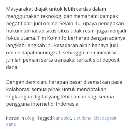
Masyarakat diajak untuk lebih cerdas dalam
menggunakan teknologi dan memahami dampak
negatif dari judi online. Selain itu, upaya penegakan
hukum terhadap situs-situs tidak resmi juga menjadi
fokus utama. Tim Kominfo berharap dengan adanya
langkah-langkah ini, kesadaran akan bahaya judi
online dapat meningkat, sehingga meminimalisir
jumlah pemain serta transaksi terkait slot deposit
dana.
Dengan demikian, harapan besar disematkan pada
kolaborasi semua pihak untuk menciptakan
lingkungan digital yang lebih aman bagi semua
pengguna internet di Indonesia.
Posted in
Blog
Tagged
dana slot
,
slot dana
,
slot deposit
dana