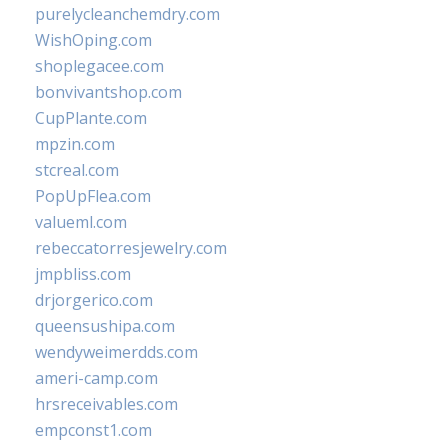
purelycleanchemdry.com
WishOping.com
shoplegacee.com
bonvivantshop.com
CupPlante.com
mpzin.com
stcreal.com
PopUpFlea.com
valueml.com
rebeccatorresjewelry.com
jmpbliss.com
drjorgerico.com
queensushipa.com
wendyweimerdds.com
ameri-camp.com
hrsreceivables.com
empconst1.com