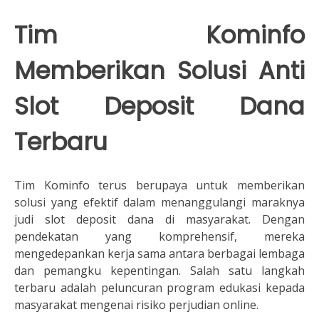
Tim Kominfo
Memberikan Solusi Anti
Slot Deposit Dana
Terbaru
Tim Kominfo terus berupaya untuk memberikan
solusi yang efektif dalam menanggulangi maraknya
judi slot deposit dana di masyarakat. Dengan
pendekatan yang komprehensif, mereka
mengedepankan kerja sama antara berbagai lembaga
dan pemangku kepentingan. Salah satu langkah
terbaru adalah peluncuran program edukasi kepada
masyarakat mengenai risiko perjudian online.