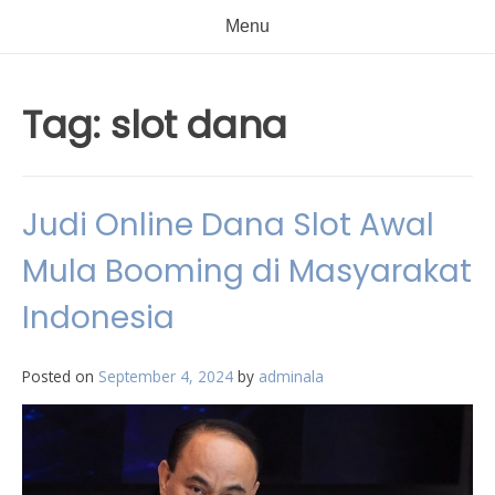
Menu
Tag:
slot dana
Judi Online Dana Slot Awal
Mula Booming di Masyarakat
Indonesia
Posted on
September 4, 2024
by
adminala