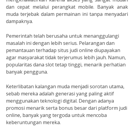
dan cepat melalui perangkat mobile. Banyak anak
muda terjebak dalam permainan ini tanpa menyadari
dampaknya.
Pemerintah telah berusaha untuk menanggulangi
masalah ini dengan lebih serius. Pelarangan dan
pemantauan terhadap situs judi online diupayakan
agar masyarakat tidak terjerumus lebih jauh. Namun,
popularitas dana slot tetap tinggi, menarik perhatian
banyak pengguna.
Keterlibatan kalangan muda menjadi sorotan utama,
sebab mereka adalah generasi yang paling aktif
menggunakan teknologi digital. Dengan adanya
promosi menarik serta bonus besar dari platform judi
online, banyak yang tergoda untuk mencoba
keberuntungan mereka.