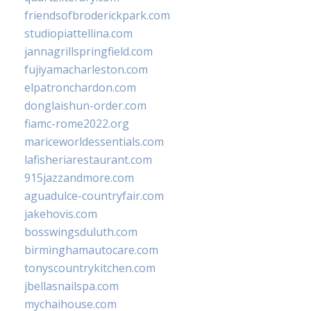
friendsofbroderickpark.com
studiopiattellina.com
jannagrillspringfield.com
fujiyamacharleston.com
elpatronchardon.com
donglaishun-order.com
fiamc-rome2022.org
mariceworldessentials.com
lafisheriarestaurant.com
915jazzandmore.com
aguadulce-countryfair.com
jakehovis.com
bosswingsduluth.com
birminghamautocare.com
tonyscountrykitchen.com
jbellasnailspa.com
mychaihouse.com