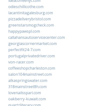
ideacoffeenyc.com
odieschillicothe.com
lacantinitagalesburg.com
pizzadeliverybristol.com
greenstarsmogcheck.com
happypawspl.com
callahansautoservicecenter.com
georgiascornermarket.com
perfectfit24-7.com
portugalprivatedriver.com
von-racer.com
coffeeshopcharleston.com
salon104mainstreet.com
alkaspringswater.com
318mainstreet8h.com
lovenailsspari.com
oakberry-kuwait.com
quartzliterary.com