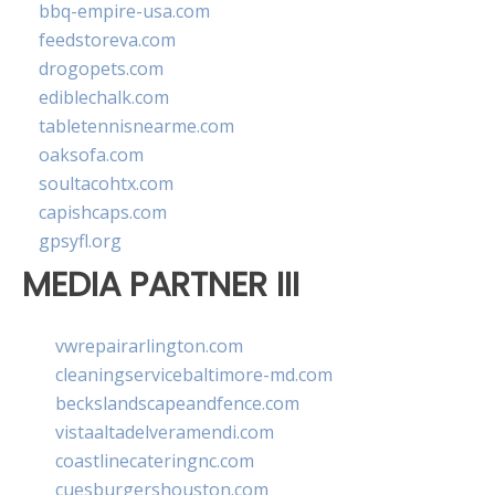
bbq-empire-usa.com
feedstoreva.com
drogopets.com
ediblechalk.com
tabletennisnearme.com
oaksofa.com
soultacohtx.com
capishcaps.com
gpsyfl.org
MEDIA PARTNER III
vwrepairarlington.com
cleaningservicebaltimore-md.com
beckslandscapeandfence.com
vistaaltadelveramendi.com
coastlinecateringnc.com
cuesburgershouston.com