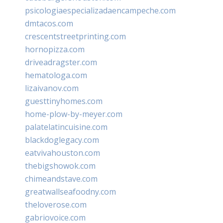
psicologiaespecializadaencampeche.com
dmtacos.com
crescentstreetprinting.com
hornopizza.com
driveadragster.com
hematologa.com
lizaivanov.com
guesttinyhomes.com
home-plow-by-meyer.com
palatelatincuisine.com
blackdoglegacy.com
eatvivahouston.com
thebigshowok.com
chimeandstave.com
greatwallseafoodny.com
theloverose.com
gabriovoice.com