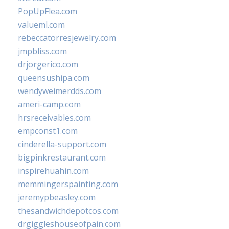
PopUpFlea.com
valueml.com
rebeccatorresjewelry.com
jmpbliss.com
drjorgerico.com
queensushipa.com
wendyweimerdds.com
ameri-camp.com
hrsreceivables.com
empconst1.com
cinderella-support.com
bigpinkrestaurant.com
inspirehuahin.com
memmingerspainting.com
jeremypbeasley.com
thesandwichdepotcos.com
drgiggleshouseofpain.com