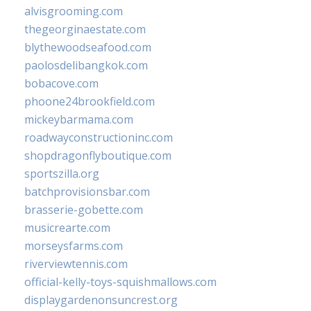
alvisgrooming.com
thegeorginaestate.com
blythewoodseafood.com
paolosdelibangkok.com
bobacove.com
phoone24brookfield.com
mickeybarmama.com
roadwayconstructioninc.com
shopdragonflyboutique.com
sportszilla.org
batchprovisionsbar.com
brasserie-gobette.com
musicrearte.com
morseysfarms.com
riverviewtennis.com
official-kelly-toys-squishmallows.com
displaygardenonsuncrest.org