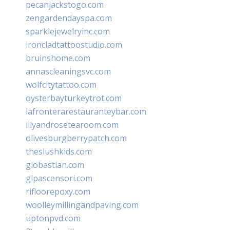
pecanjackstogo.com
zengardendayspa.com
sparklejewelryinc.com
ironcladtattoostudio.com
bruinshome.com
annascleaningsvc.com
wolfcitytattoo.com
oysterbayturkeytrot.com
lafronterarestauranteybar.com
lilyandrosetearoom.com
olivesburgberrypatch.com
theslushkids.com
giobastian.com
glpascensori.com
rifloorepoxy.com
woolleymillingandpaving.com
uptonpvd.com