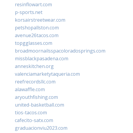
resinflowart.com
p-sports.net
korsairstreetwear.com
petshopallston.com
avenue26tacos.com
topgglasses.com
broadmoornailsspacoloradosprings.com
missblackpasadena.com
anneskitchen.org
valenciamarketytaqueria.com
reefrecordsllc.com
alawaffle.com
aryouthfishing.com
united-basketball.com
tios-tacos.com
cafecito-satx.com
graduacionviu2023.com