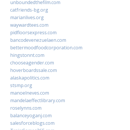
unboundedthefilm.com
catfriends-bg.org
marianlives.org
waywardtees.com
pidfloorsexpress.com
bancodevenezuelaen.com
bettermoodfoodcorporation.com
hingstonnt.com
chooseagender.com
hoverboardssale.com
alaskapolitics.com
stsmp.org
manoelneves.com
mandelaeffectlibrary.com
roselynns.com
balanceyoganj.com
salesforceblogs.com