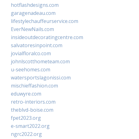
hotflashdesigns.com
garagenadeau.com
lifestylechauffeurservice.com
EverNewNails.com
insideoutdecoratingcentre.com
salvatoresinpoint.com
jovialfloralco.com
johnlscotthometeam.com
u-seehomes.com
watersportslagonissi.com
mischieffashion.com
eduwyre.com
retro-interiors.com
theblvd-boise.com
fpet2023.org
e-smart2022.org
ngrc2022.org