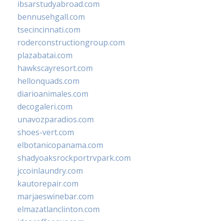
ibsarstudyabroad.com
bennusehgall.com
tsecincinnati.com
roderconstructiongroup.com
plazabatai.com
hawkscayresort.com
hellonquads.com
diarioanimales.com
decogaleri.com
unavozparadios.com
shoes-vert.com
elbotanicopanama.com
shadyoaksrockportrvpark.com
jccoinlaundry.com
kautorepair.com
marjaeswinebar.com
elmazatlanclinton.com