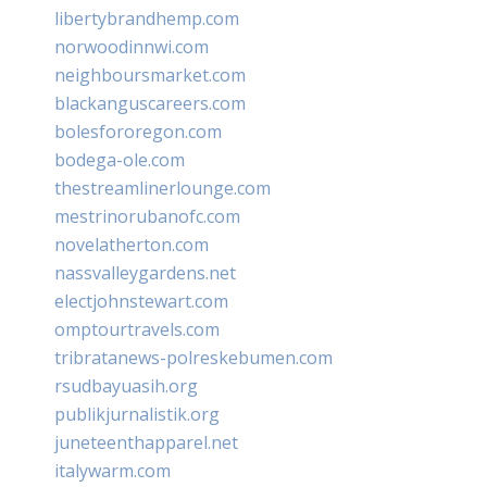
libertybrandhemp.com
norwoodinnwi.com
neighboursmarket.com
blackanguscareers.com
bolesfororegon.com
bodega-ole.com
thestreamlinerlounge.com
mestrinorubanofc.com
novelatherton.com
nassvalleygardens.net
electjohnstewart.com
omptourtravels.com
tribratanews-polreskebumen.com
rsudbayuasih.org
publikjurnalistik.org
juneteenthapparel.net
italywarm.com