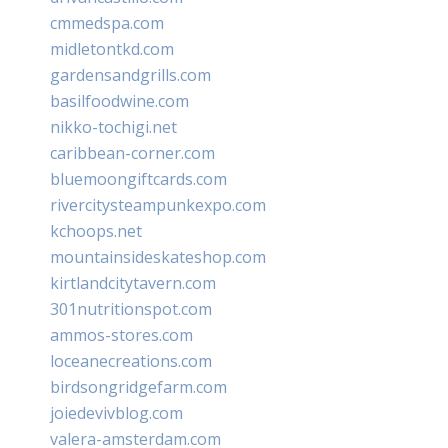
cmmedspa.com
midletontkd.com
gardensandgrills.com
basilfoodwine.com
nikko-tochigi.net
caribbean-corner.com
bluemoongiftcards.com
rivercitysteampunkexpo.com
kchoops.net
mountainsideskateshop.com
kirtlandcitytavern.com
301nutritionspot.com
ammos-stores.com
loceanecreations.com
birdsongridgefarm.com
joiedevivblog.com
valera-amsterdam.com