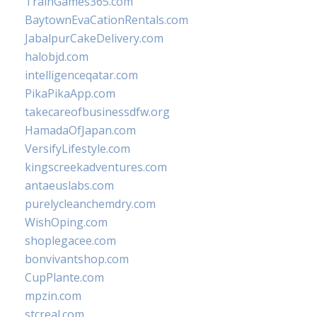
TrainGames365.com
BaytownEvaCationRentals.com
JabalpurCakeDelivery.com
halobjd.com
intelligenceqatar.com
PikaPikaApp.com
takecareofbusinessdfw.org
HamadaOfJapan.com
VersifyLifestyle.com
kingscreekadventures.com
antaeuslabs.com
purelycleanchemdry.com
WishOping.com
shoplegacee.com
bonvivantshop.com
CupPlante.com
mpzin.com
stcreal.com