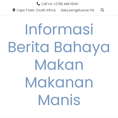
Skip
Call Us: +2782 444 YEAH
to
Cape Town, South Africa
data pengeluaran hk
content
Informasi
Berita Bahaya
Makan
Makanan
Manis