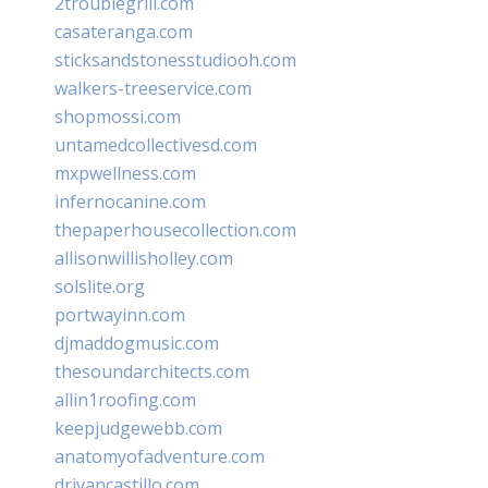
2troublegrill.com
casateranga.com
sticksandstonesstudiooh.com
walkers-treeservice.com
shopmossi.com
untamedcollectivesd.com
mxpwellness.com
infernocanine.com
thepaperhousecollection.com
allisonwillisholley.com
solslite.org
portwayinn.com
djmaddogmusic.com
thesoundarchitects.com
allin1roofing.com
keepjudgewebb.com
anatomyofadventure.com
drivancastillo.com