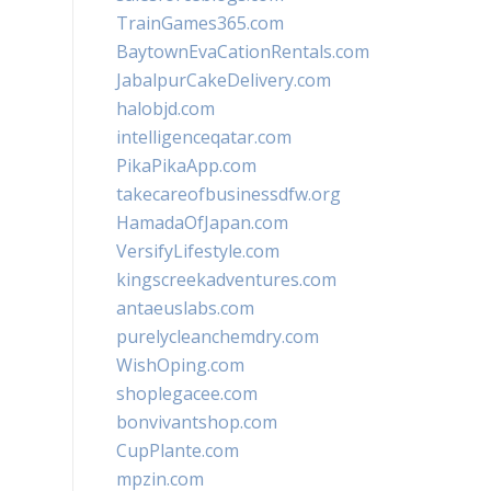
TrainGames365.com
BaytownEvaCationRentals.com
JabalpurCakeDelivery.com
halobjd.com
intelligenceqatar.com
PikaPikaApp.com
takecareofbusinessdfw.org
HamadaOfJapan.com
VersifyLifestyle.com
kingscreekadventures.com
antaeuslabs.com
purelycleanchemdry.com
WishOping.com
shoplegacee.com
bonvivantshop.com
CupPlante.com
mpzin.com