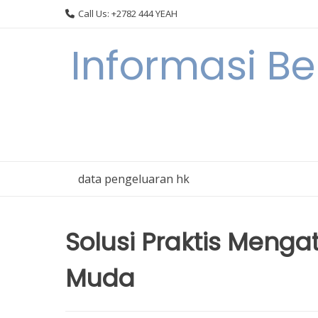
Skip
Call Us: +2782 444 YEAH
to
content
Informasi B
data pengeluaran hk
Solusi Praktis Menga
Muda