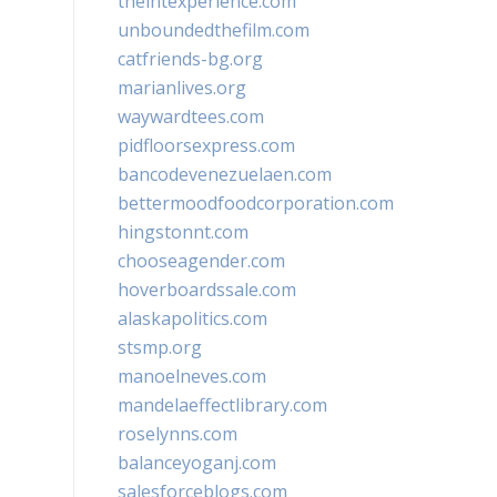
theintexperience.com
unboundedthefilm.com
catfriends-bg.org
marianlives.org
waywardtees.com
pidfloorsexpress.com
bancodevenezuelaen.com
bettermoodfoodcorporation.com
hingstonnt.com
chooseagender.com
hoverboardssale.com
alaskapolitics.com
stsmp.org
manoelneves.com
mandelaeffectlibrary.com
roselynns.com
balanceyoganj.com
salesforceblogs.com