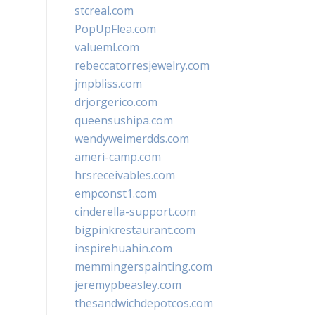
stcreal.com
PopUpFlea.com
valueml.com
rebeccatorresjewelry.com
jmpbliss.com
drjorgerico.com
queensushipa.com
wendyweimerdds.com
ameri-camp.com
hrsreceivables.com
empconst1.com
cinderella-support.com
bigpinkrestaurant.com
inspirehuahin.com
memmingerspainting.com
jeremypbeasley.com
thesandwichdepotcos.com