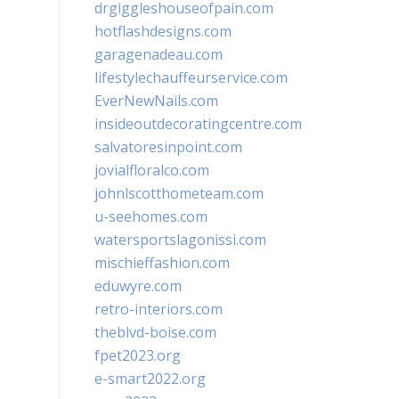
drgiggleshouseofpain.com
hotflashdesigns.com
garagenadeau.com
lifestylechauffeurservice.com
EverNewNails.com
insideoutdecoratingcentre.com
salvatoresinpoint.com
jovialfloralco.com
johnlscotthometeam.com
u-seehomes.com
watersportslagonissi.com
mischieffashion.com
eduwyre.com
retro-interiors.com
theblvd-boise.com
fpet2023.org
e-smart2022.org