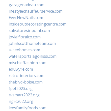
garagenadeau.com
lifestylechauffeurservice.com
EverNewNails.com
insideoutdecoratingcentre.com
salvatoresinpoint.com
jovialfloralco.com
johnlscotthometeam.com
u-seehomes.com
watersportslagonissi.com
mischieffashion.com
eduwyre.com
retro-interiors.com
theblvd-boise.com
fpet2023.org
e-smart2022.org
ngrc2022.org
leesfamilyfoods.com