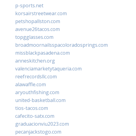
p-sports.net
korsairstreetwear.com
petshopallston.com
avenue26tacos.com
topgglasses.com
broadmoornailsspacoloradosprings.com
missblackpasadena.com
anneskitchen.org
valenciamarketytaqueria.com
reefrecordsllc.com
alawaffle.com
aryouthfishing.com
united-basketball.com
tios-tacos.com
cafecito-satx.com
graduacionviu2023.com
pecanjackstogo.com