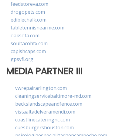
feedstoreva.com
drogopets.com
ediblechalk.com
tabletennisnearme.com
oaksofa.com
soultacohtx.com
capishcaps.com
gpsyfl.org
MEDIA PARTNER III
vwrepairarlington.com
cleaningservicebaltimore-md.com
beckslandscapeandfence.com
vistaaltadelveramendi.com
coastlinecateringnc.com
cuesburgershouston.com
psicologiaespecializadaencampeche.com