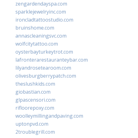
zengardendayspa.com
sparklejewelryinc.com
ironcladtattoostudio.com
bruinshome.com
annascleaningsvc.com
wolfcitytattoo.com
oysterbayturkeytrot.com
lafronterarestauranteybar.com
lilyandrosetearoom.com
olivesburgberrypatch.com
theslushkids.com
giobastian.com
glpascensori.com
rifloorepoxy.com
woolleymillingandpaving.com
uptonpvd.com
2troublegrill.com