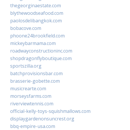
thegeorginaestate.com
blythewoodseafood.com
paolosdelibangkok.com
bobacove.com
phoone24brookfield.com
mickeybarmama.com
roadwayconstructioninc.com
shopdragonflyboutique.com
sportszilla.org
batchprovisionsbar.com
brasserie-gobette.com
musicrearte.com
morseysfarms.com
riverviewtennis.com
official-kelly-toys-squishmallows.com
displaygardenonsuncrest.org
bbq-empire-usa.com