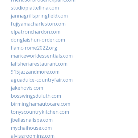
studiopiattellina.com
jannagrillspringfield.com
fujiyamacharleston.com
elpatronchardon.com
donglaishun-order.com
fiamc-rome2022.org
mariceworldessentials.com
lafisheriarestaurant.com
915jazzandmore.com
aguadulce-countryfair.com
jakehovis.com
bosswingsduluth.com
birminghamautocare.com
tonyscountrykitchen.com
jbellasnailspa.com
mychaihouse.com
alvisgrooming.com