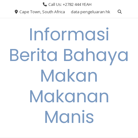
Skip
Call Us: +2782 444 YEAH
to
Cape Town, South Africa
data pengeluaran hk
content
Informasi
Berita Bahaya
Makan
Makanan
Manis