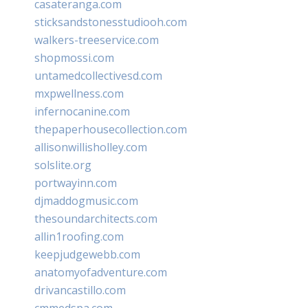
casateranga.com
sticksandstonesstudiooh.com
walkers-treeservice.com
shopmossi.com
untamedcollectivesd.com
mxpwellness.com
infernocanine.com
thepaperhousecollection.com
allisonwillisholley.com
solslite.org
portwayinn.com
djmaddogmusic.com
thesoundarchitects.com
allin1roofing.com
keepjudgewebb.com
anatomyofadventure.com
drivancastillo.com
cmmedspa.com