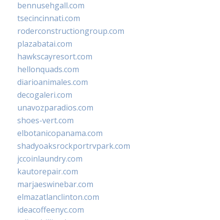
bennusehgall.com
tsecincinnati.com
roderconstructiongroup.com
plazabatai.com
hawkscayresort.com
hellonquads.com
diarioanimales.com
decogaleri.com
unavozparadios.com
shoes-vert.com
elbotanicopanama.com
shadyoaksrockportrvpark.com
jccoinlaundry.com
kautorepair.com
marjaeswinebar.com
elmazatlanclinton.com
ideacoffeenyc.com