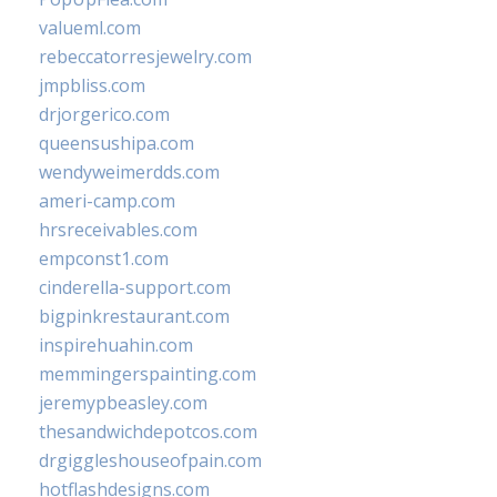
valueml.com
rebeccatorresjewelry.com
jmpbliss.com
drjorgerico.com
queensushipa.com
wendyweimerdds.com
ameri-camp.com
hrsreceivables.com
empconst1.com
cinderella-support.com
bigpinkrestaurant.com
inspirehuahin.com
memmingerspainting.com
jeremypbeasley.com
thesandwichdepotcos.com
drgiggleshouseofpain.com
hotflashdesigns.com