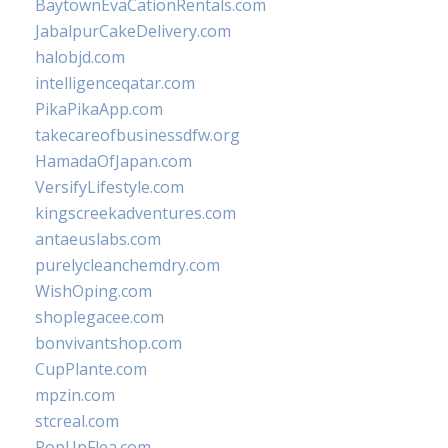
BaytownEvaCationRentals.com
JabalpurCakeDelivery.com
halobjd.com
intelligenceqatar.com
PikaPikaApp.com
takecareofbusinessdfw.org
HamadaOfJapan.com
VersifyLifestyle.com
kingscreekadventures.com
antaeuslabs.com
purelycleanchemdry.com
WishOping.com
shoplegacee.com
bonvivantshop.com
CupPlante.com
mpzin.com
stcreal.com
PopUpFlea.com