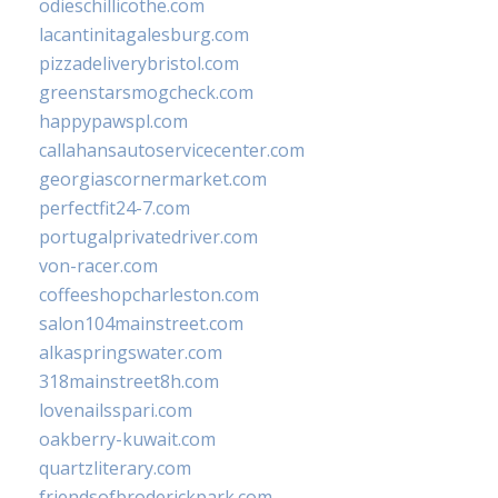
odieschillicothe.com
lacantinitagalesburg.com
pizzadeliverybristol.com
greenstarsmogcheck.com
happypawspl.com
callahansautoservicecenter.com
georgiascornermarket.com
perfectfit24-7.com
portugalprivatedriver.com
von-racer.com
coffeeshopcharleston.com
salon104mainstreet.com
alkaspringswater.com
318mainstreet8h.com
lovenailsspari.com
oakberry-kuwait.com
quartzliterary.com
friendsofbroderickpark.com