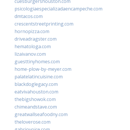
cuesburgershouston.com
psicologiaespecializadaencampeche.com
dmtacos.com
crescentstreetprinting.com
hornopizza.com
driveadragster.com
hematologa.com
lizaivanov.com
guesttinyhomes.com
home-plow-by-meyer.com
palatelatincuisine.com
blackdoglegacy.com
eatvivahouston.com
thebigshowok.com
chimeandstave.com
greatwallseafoodny.com
theloverose.com
gabriovoice.com