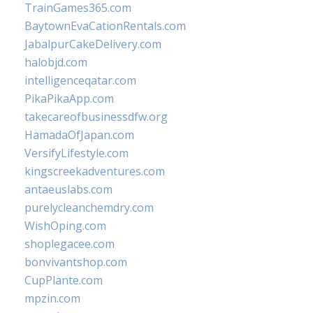
TrainGames365.com
BaytownEvaCationRentals.com
JabalpurCakeDelivery.com
halobjd.com
intelligenceqatar.com
PikaPikaApp.com
takecareofbusinessdfw.org
HamadaOfJapan.com
VersifyLifestyle.com
kingscreekadventures.com
antaeuslabs.com
purelycleanchemdry.com
WishOping.com
shoplegacee.com
bonvivantshop.com
CupPlante.com
mpzin.com