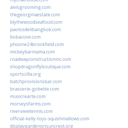
alvisgrooming.com
thegeorginaestate.com
blythewoodseafood.com
paolosdelibangkok.com
bobacove.com
phoone24brookfield.com
mickeybarmama.com
roadwayconstructioninc.com
shopdragonflyboutique.com
sportszilla.org
batchprovisionsbar.com
brasserie-gobette.com
musicrearte.com
morseysfarms.com
riverviewtennis.com
official-kelly-toys-squishmallows.com
displaygardenonsuncrest.org