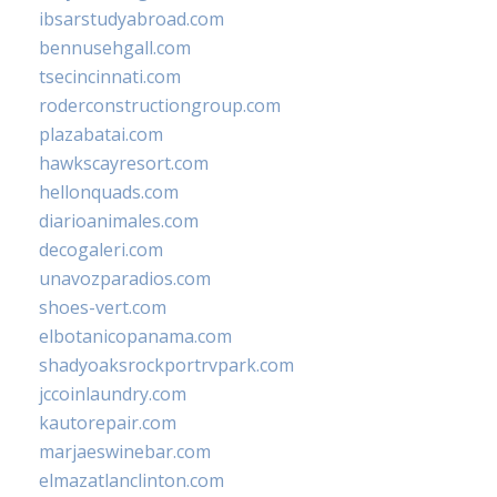
ibsarstudyabroad.com
bennusehgall.com
tsecincinnati.com
roderconstructiongroup.com
plazabatai.com
hawkscayresort.com
hellonquads.com
diarioanimales.com
decogaleri.com
unavozparadios.com
shoes-vert.com
elbotanicopanama.com
shadyoaksrockportrvpark.com
jccoinlaundry.com
kautorepair.com
marjaeswinebar.com
elmazatlanclinton.com