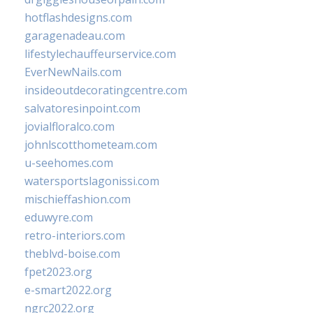
hotflashdesigns.com
garagenadeau.com
lifestylechauffeurservice.com
EverNewNails.com
insideoutdecoratingcentre.com
salvatoresinpoint.com
jovialfloralco.com
johnlscotthometeam.com
u-seehomes.com
watersportslagonissi.com
mischieffashion.com
eduwyre.com
retro-interiors.com
theblvd-boise.com
fpet2023.org
e-smart2022.org
ngrc2022.org