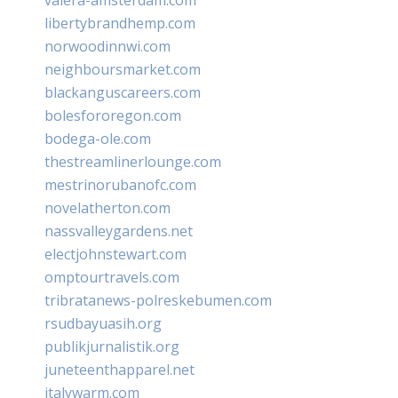
libertybrandhemp.com
norwoodinnwi.com
neighboursmarket.com
blackanguscareers.com
bolesfororegon.com
bodega-ole.com
thestreamlinerlounge.com
mestrinorubanofc.com
novelatherton.com
nassvalleygardens.net
electjohnstewart.com
omptourtravels.com
tribratanews-polreskebumen.com
rsudbayuasih.org
publikjurnalistik.org
juneteenthapparel.net
italywarm.com