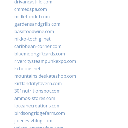
drivancastillo.com
cmmedspa.com
midletontkd.com
gardensandgrills.com
basilfoodwine.com
nikko-tochigi.net
caribbean-corner.com
bluemoongiftcards.com
rivercitysteampunkexpo.com
kchoops.net
mountainsideskateshop.com
kirtlandcitytavern.com
301nutritionspot.com
ammos-stores.com
loceanecreations.com
birdsongridgefarm.com
joiedevivblog.com
valera-amsterdam.com