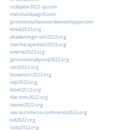
scdlqatar2022-qa.com
thecolumbiagrill.com
provisionscheeseandwineshoppe.com
khedi2023.org
akademikgeriatri2023.org
marmarapediatri2023.org
emchie2023.org
girisimselradyoloji2022.org
utcd2022.org
biosensor2022.org
ialp2022.org
klivet2022.org
ifac-hms2022.org
taoms2022.org
iias-euromena-conference2022.org
ivd2022.org
csity2022.org