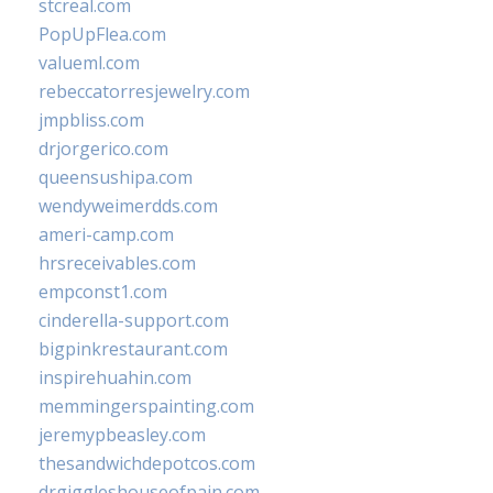
stcreal.com
PopUpFlea.com
valueml.com
rebeccatorresjewelry.com
jmpbliss.com
drjorgerico.com
queensushipa.com
wendyweimerdds.com
ameri-camp.com
hrsreceivables.com
empconst1.com
cinderella-support.com
bigpinkrestaurant.com
inspirehuahin.com
memmingerspainting.com
jeremypbeasley.com
thesandwichdepotcos.com
drgiggleshouseofpain.com