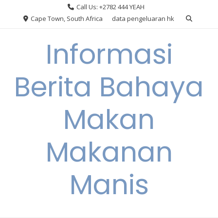
Skip
Call Us: +2782 444 YEAH
to
Cape Town, South Africa
data pengeluaran hk
content
Informasi
Berita Bahaya
Makan
Makanan
Manis