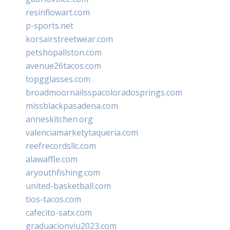
resinflowart.com
p-sports.net
korsairstreetwear.com
petshopallston.com
avenue26tacos.com
topgglasses.com
broadmoornailsspacoloradosprings.com
missblackpasadena.com
anneskitchen.org
valenciamarketytaqueria.com
reefrecordsllc.com
alawaffle.com
aryouthfishing.com
united-basketball.com
tios-tacos.com
cafecito-satx.com
graduacionviu2023.com