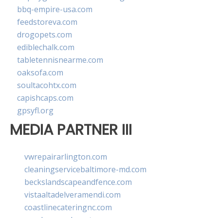
bbq-empire-usa.com
feedstoreva.com
drogopets.com
ediblechalk.com
tabletennisnearme.com
oaksofa.com
soultacohtx.com
capishcaps.com
gpsyfl.org
MEDIA PARTNER III
vwrepairarlington.com
cleaningservicebaltimore-md.com
beckslandscapeandfence.com
vistaaltadelveramendi.com
coastlinecateringnc.com