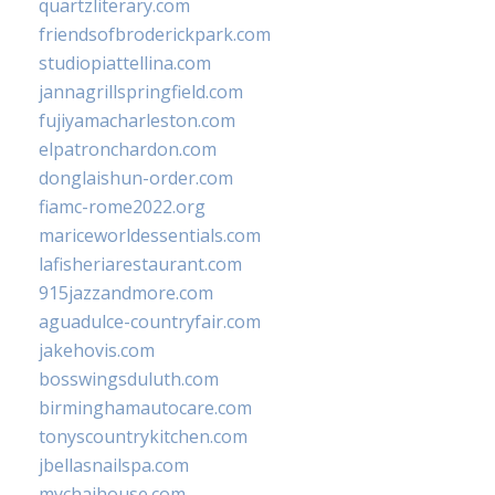
quartzliterary.com
friendsofbroderickpark.com
studiopiattellina.com
jannagrillspringfield.com
fujiyamacharleston.com
elpatronchardon.com
donglaishun-order.com
fiamc-rome2022.org
mariceworldessentials.com
lafisheriarestaurant.com
915jazzandmore.com
aguadulce-countryfair.com
jakehovis.com
bosswingsduluth.com
birminghamautocare.com
tonyscountrykitchen.com
jbellasnailspa.com
mychaihouse.com