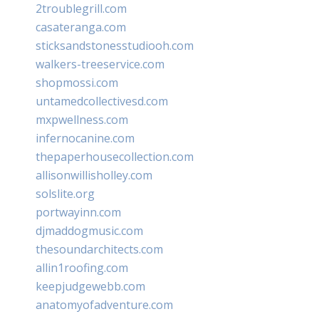
2troublegrill.com
casateranga.com
sticksandstonesstudiooh.com
walkers-treeservice.com
shopmossi.com
untamedcollectivesd.com
mxpwellness.com
infernocanine.com
thepaperhousecollection.com
allisonwillisholley.com
solslite.org
portwayinn.com
djmaddogmusic.com
thesoundarchitects.com
allin1roofing.com
keepjudgewebb.com
anatomyofadventure.com