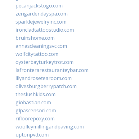
pecanjackstogo.com
zengardendayspa.com
sparklejewelryinc.com
ironcladtattoostudio.com
bruinshome.com
annascleaningsvc.com
wolfcitytattoo.com
oysterbayturkeytrot.com
lafronterarestauranteybar.com
lilyandrosetearoom.com
olivesburgberrypatch.com
theslushkids.com
giobastian.com
glpascensori.com
rifloorepoxy.com
woolleymillingandpaving.com
uptonpvd.com