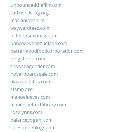
unboundedthefilm.com
catfriends-bg.org
marianlives.org
waywardtees.com
pidfloorsexpress.com
bancodevenezuelaen.com
bettermoodfoodcorporation.com
hingstonnt.com
chooseagender.com
hoverboardssale.com
alaskapolitics.com
stsmp.org
manoelneves.com
mandelaeffectlibrary.com
roselynns.com
balanceyoganj.com
salesforceblogs.com