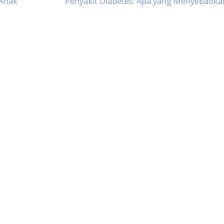
 Anak
Penyakit Diabetes: Apa yang Menyebabka