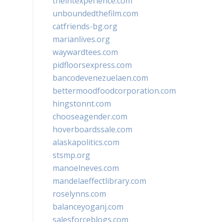
theintexperience.com
unboundedthefilm.com
catfriends-bg.org
marianlives.org
waywardtees.com
pidfloorsexpress.com
bancodevenezuelaen.com
bettermoodfoodcorporation.com
hingstonnt.com
chooseagender.com
hoverboardssale.com
alaskapolitics.com
stsmp.org
manoelneves.com
mandelaeffectlibrary.com
roselynns.com
balanceyoganj.com
salesforceblogs.com