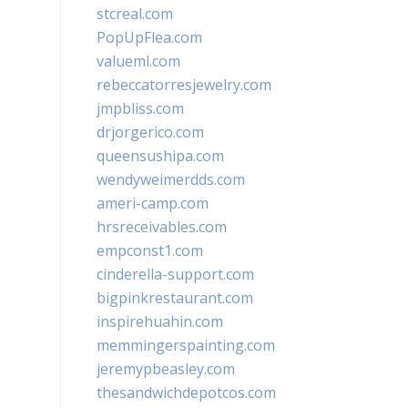
stcreal.com
PopUpFlea.com
valueml.com
rebeccatorresjewelry.com
jmpbliss.com
drjorgerico.com
queensushipa.com
wendyweimerdds.com
ameri-camp.com
hrsreceivables.com
empconst1.com
cinderella-support.com
bigpinkrestaurant.com
inspirehuahin.com
memmingerspainting.com
jeremypbeasley.com
thesandwichdepotcos.com