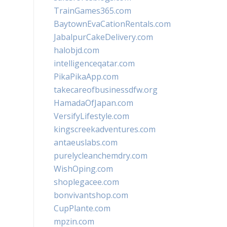
TrainGames365.com
BaytownEvaCationRentals.com
JabalpurCakeDelivery.com
halobjd.com
intelligenceqatar.com
PikaPikaApp.com
takecareofbusinessdfw.org
HamadaOfJapan.com
VersifyLifestyle.com
kingscreekadventures.com
antaeuslabs.com
purelycleanchemdry.com
WishOping.com
shoplegacee.com
bonvivantshop.com
CupPlante.com
mpzin.com