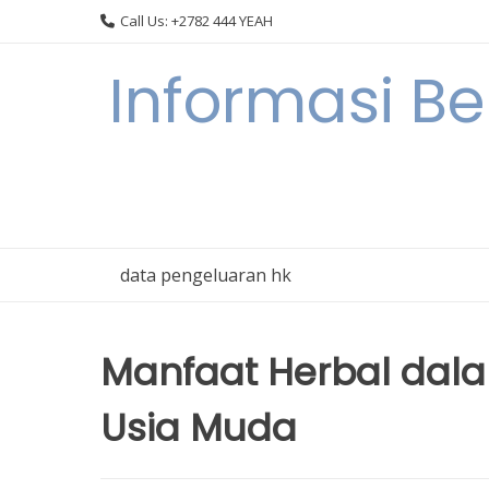
Skip
Call Us: +2782 444 YEAH
to
content
Informasi B
data pengeluaran hk
Manfaat Herbal dala
Usia Muda