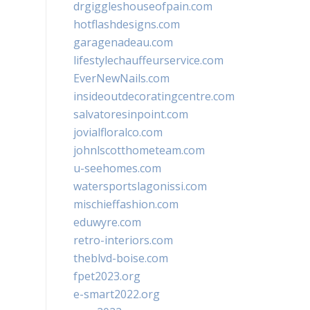
drgiggleshouseofpain.com
hotflashdesigns.com
garagenadeau.com
lifestylechauffeurservice.com
EverNewNails.com
insideoutdecoratingcentre.com
salvatoresinpoint.com
jovialfloralco.com
johnlscotthometeam.com
u-seehomes.com
watersportslagonissi.com
mischieffashion.com
eduwyre.com
retro-interiors.com
theblvd-boise.com
fpet2023.org
e-smart2022.org