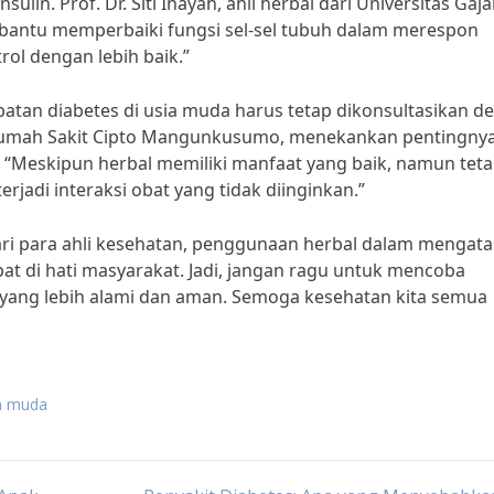
ulin. Prof. Dr. Siti Inayah, ahli herbal dari Universitas Gaj
antu memperbaiki fungsi sel-sel tubuh dalam merespon
rol dengan lebih baik.”
atan diabetes di usia muda harus tetap dikonsultasikan d
ri Rumah Sakit Cipto Mangunkusumo, menekankan pentingny
“Meskipun herbal memiliki manfaat yang baik, namun tet
rjadi interaksi obat yang tidak diinginkan.”
ri para ahli kesehatan, penggunaan herbal dalam mengata
t di hati masyarakat. Jadi, jangan ragu untuk mencoba
 yang lebih alami dan aman. Semoga kesehatan kita semua
ia muda