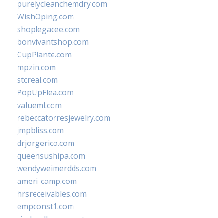
purelycleanchemdry.com
WishOping.com
shoplegacee.com
bonvivantshop.com
CupPlante.com
mpzin.com
stcreal.com
PopUpFlea.com
valueml.com
rebeccatorresjewelry.com
jmpbliss.com
drjorgerico.com
queensushipa.com
wendyweimerdds.com
ameri-camp.com
hrsreceivables.com
empconst1.com