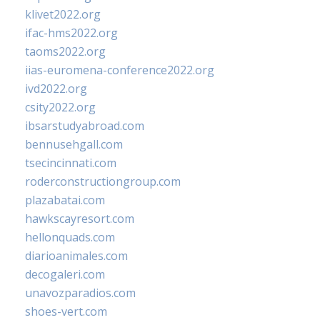
klivet2022.org
ifac-hms2022.org
taoms2022.org
iias-euromena-conference2022.org
ivd2022.org
csity2022.org
ibsarstudyabroad.com
bennusehgall.com
tsecincinnati.com
roderconstructiongroup.com
plazabatai.com
hawkscayresort.com
hellonquads.com
diarioanimales.com
decogaleri.com
unavozparadios.com
shoes-vert.com