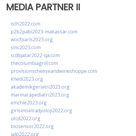
MEDIA PARTNER II
isth2022.com
p2b2pabi2023-makassar.com
wocfparis2023.org
sinc2023.com
scdlqatar2022-qa.com
thecolumbiagrill.com
provisionscheeseandwineshoppe.com
khedi2023.org
akademikgeriatri2023.org
marmarapediatri2023.org
emchie2023.org
girisimselradyoloji2022.org
utcd2022.org
biosensor2022.org
ialp2022.org