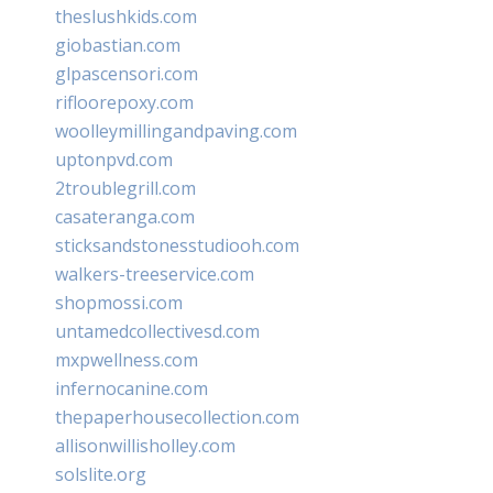
theslushkids.com
giobastian.com
glpascensori.com
rifloorepoxy.com
woolleymillingandpaving.com
uptonpvd.com
2troublegrill.com
casateranga.com
sticksandstonesstudiooh.com
walkers-treeservice.com
shopmossi.com
untamedcollectivesd.com
mxpwellness.com
infernocanine.com
thepaperhousecollection.com
allisonwillisholley.com
solslite.org