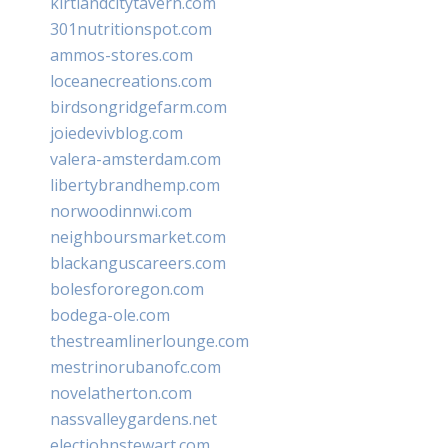
kirtlandcitytavern.com
301nutritionspot.com
ammos-stores.com
loceanecreations.com
birdsongridgefarm.com
joiedevivblog.com
valera-amsterdam.com
libertybrandhemp.com
norwoodinnwi.com
neighboursmarket.com
blackanguscareers.com
bolesfororegon.com
bodega-ole.com
thestreamlinerlounge.com
mestrinorubanofc.com
novelatherton.com
nassvalleygardens.net
electjohnstewart.com