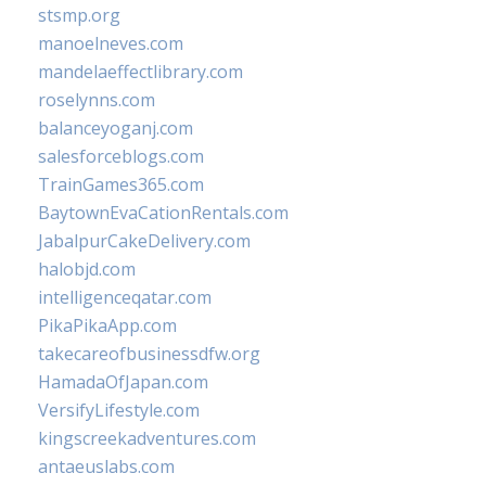
stsmp.org
manoelneves.com
mandelaeffectlibrary.com
roselynns.com
balanceyoganj.com
salesforceblogs.com
TrainGames365.com
BaytownEvaCationRentals.com
JabalpurCakeDelivery.com
halobjd.com
intelligenceqatar.com
PikaPikaApp.com
takecareofbusinessdfw.org
HamadaOfJapan.com
VersifyLifestyle.com
kingscreekadventures.com
antaeuslabs.com