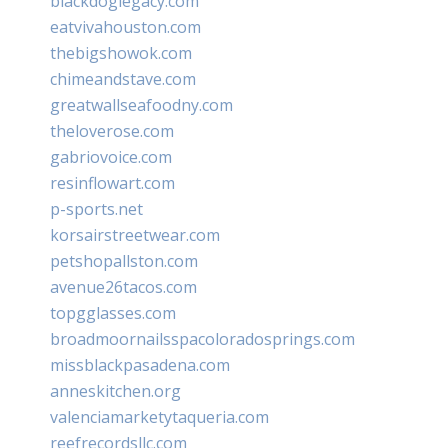
blackdoglegacy.com
eatvivahouston.com
thebigshowok.com
chimeandstave.com
greatwallseafoodny.com
theloverose.com
gabriovoice.com
resinflowart.com
p-sports.net
korsairstreetwear.com
petshopallston.com
avenue26tacos.com
topgglasses.com
broadmoornailsspacoloradosprings.com
missblackpasadena.com
anneskitchen.org
valenciamarketytaqueria.com
reefrecordsllc.com