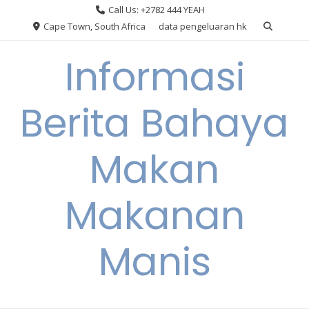
Skip
Call Us: +2782 444 YEAH
to
Cape Town, South Africa
data pengeluaran hk
content
Informasi
Berita Bahaya
Makan
Makanan
Manis