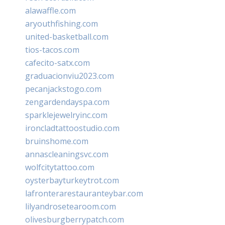
alawaffle.com
aryouthfishing.com
united-basketball.com
tios-tacos.com
cafecito-satx.com
graduacionviu2023.com
pecanjackstogo.com
zengardendayspa.com
sparklejewelryinc.com
ironcladtattoostudio.com
bruinshome.com
annascleaningsvc.com
wolfcitytattoo.com
oysterbayturkeytrot.com
lafronterarestauranteybar.com
lilyandrosetearoom.com
olivesburgberrypatch.com