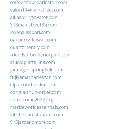
coffeeshopcharleston.com
salon104mainstreet.com
alkaspringswater.com
318mainstreet8h.com
lovenailsspari.com
oakberry-kuwait.com
quartzliterary.com
friendsofbroderickpark.com
studiopiattellina.com
jannagrillspringfield.com
fujiyamacharleston.com
elpatronchardon.com
donglaishun-order.com
fiamc-rome2022.org
mariceworldessentials.com
lafisheriarestaurant.com
915jazzandmore.com