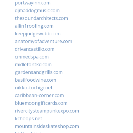
portwayinn.com
djmaddogmusic.com
thesoundarchitects.com
allin1roofing.com
keepjudgewebb.com
anatomyofadventure.com
drivancastillo.com
cmmedspa.com
midletontkd.com
gardensandgrills.com
basilfoodwine.com
nikko-tochigi.net
caribbean-corner.com
bluemoongiftcards.com
rivercitysteampunkexpo.com
kchoops.net
mountainsideskateshop.com