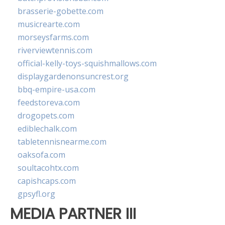
brasserie-gobette.com
musicrearte.com
morseysfarms.com
riverviewtennis.com
official-kelly-toys-squishmallows.com
displaygardenonsuncrest.org
bbq-empire-usa.com
feedstoreva.com
drogopets.com
ediblechalk.com
tabletennisnearme.com
oaksofa.com
soultacohtx.com
capishcaps.com
gpsyfl.org
MEDIA PARTNER III