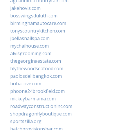
aguadulce-countryfair.com
jakehovis.com
bosswingsduluth.com
birminghamautocare.com
tonyscountrykitchen.com
jbellasnailspa.com
mychaihouse.com
alvisgrooming.com
thegeorginaestate.com
blythewoodseafood.com
paolosdelibangkok.com
bobacove.com
phoone24brookfield.com
mickeybarmama.com
roadwayconstructioninc.com
shopdragonflyboutique.com
sportszilla.org
batchprovisionsbar.com