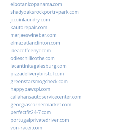
elbotanicopanama.com
shadyoaksrockportrvpark.com
jccoinlaundry.com
kautorepair.com
marjaeswinebar.com
elmazatlanclinton.com
ideacoffeenyc.com
odieschillicothe.com
lacantinitagalesburg.com
pizzadeliverybristol.com
greenstarsmogcheck.com
happypawspl.com
callahansautoservicecenter.com
georgiascornermarket.com
perfectfit24-7.com
portugalprivatedriver.com
von-racer.com