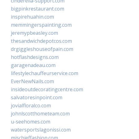
cinderella-support.com
bigpinkrestaurant.com
inspirehuahin.com
memmingerspainting.com
jeremypbeasley.com
thesandwichdepotcos.com
drgiggleshouseofpain.com
hotflashdesigns.com
garagenadeau.com
lifestylechauffeurservice.com
EverNewNails.com
insideoutdecoratingcentre.com
salvatoresinpoint.com
jovialfloralco.com
johnlscotthometeam.com
u-seehomes.com
watersportslagonissi.com
mischieffashion.com