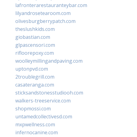
lafronterarestauranteybar.com
lilyandrosetearoom.com
olivesburgberrypatch.com
theslushkids.com
giobastian.com
glpascensori.com
rifloorepoxy.com
woolleymillingandpaving.com
uptonpvd.com
2troublegrill.com
casateranga.com
sticksandstonesstudiooh.com
walkers-treeservice.com
shopmossi.com
untamedcollectivesd.com
mxpwellness.com
infernocanine.com