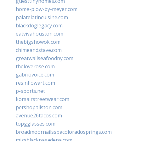
guesttinyhomes.com
home-plow-by-meyer.com
palatelatincuisine.com
blackdoglegacy.com
eatvivahouston.com
thebigshowok.com
chimeandstave.com
greatwallseafoodny.com
theloverose.com
gabriovoice.com
resinflowart.com
p-sports.net
korsairstreetwear.com
petshopallston.com
avenue26tacos.com
topgglasses.com
broadmoornailsspacoloradosprings.com
missblackpasadena.com