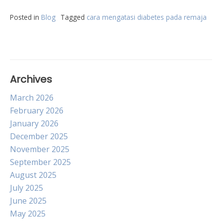
Posted in
Blog
Tagged
cara mengatasi diabetes pada remaja
Archives
March 2026
February 2026
January 2026
December 2025
November 2025
September 2025
August 2025
July 2025
June 2025
May 2025