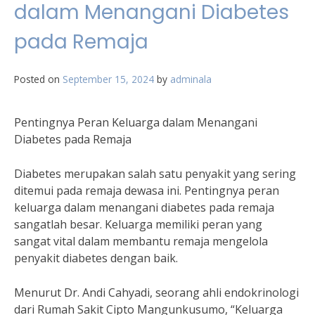
dalam Menangani Diabetes
pada Remaja
Posted on
September 15, 2024
by
adminala
Pentingnya Peran Keluarga dalam Menangani
Diabetes pada Remaja
Diabetes merupakan salah satu penyakit yang sering
ditemui pada remaja dewasa ini. Pentingnya peran
keluarga dalam menangani diabetes pada remaja
sangatlah besar. Keluarga memiliki peran yang
sangat vital dalam membantu remaja mengelola
penyakit diabetes dengan baik.
Menurut Dr. Andi Cahyadi, seorang ahli endokrinologi
dari Rumah Sakit Cipto Mangunkusumo, “Keluarga