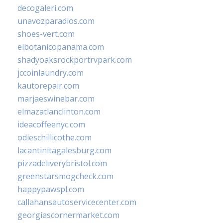
decogaleri.com
unavozparadios.com
shoes-vert.com
elbotanicopanama.com
shadyoaksrockportrvpark.com
jccoinlaundry.com
kautorepair.com
marjaeswinebar.com
elmazatlanclinton.com
ideacoffeenyc.com
odieschillicothe.com
lacantinitagalesburg.com
pizzadeliverybristol.com
greenstarsmogcheck.com
happypawspl.com
callahansautoservicecenter.com
georgiascornermarket.com