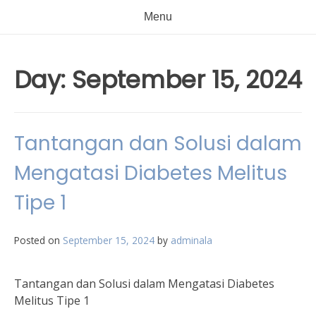
Menu
Day:
September 15, 2024
Tantangan dan Solusi dalam
Mengatasi Diabetes Melitus
Tipe 1
Posted on
September 15, 2024
by
adminala
Tantangan dan Solusi dalam Mengatasi Diabetes
Melitus Tipe 1