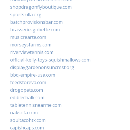
shopdragonflyboutique.com
sportszilla.org
batchprovisionsbar.com
brasserie-gobette.com
musicrearte.com
morseysfarms.com
riverviewtennis.com
official-kelly-toys-squishmallows.com
displaygardenonsuncrest.org
bbq-empire-usa.com
feedstoreva.com
drogopets.com
ediblechalk.com
tabletennisnearme.com
oaksofa.com
soultacohtx.com
capishcaps.com