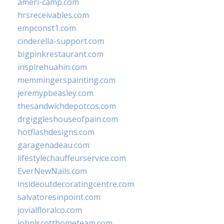
ameri-camp.com
hrsreceivables.com
empconst1.com
cinderella-support.com
bigpinkrestaurant.com
inspirehuahin.com
memmingerspainting.com
jeremypbeasley.com
thesandwichdepotcos.com
drgiggleshouseofpain.com
hotflashdesigns.com
garagenadeau.com
lifestylechauffeurservice.com
EverNewNails.com
insideoutdecoratingcentre.com
salvatoresinpoint.com
jovialfloralco.com
johnlscotthometeam.com