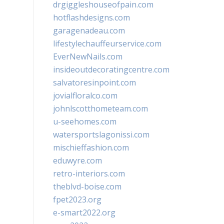
drgiggleshouseofpain.com
hotflashdesigns.com
garagenadeau.com
lifestylechauffeurservice.com
EverNewNails.com
insideoutdecoratingcentre.com
salvatoresinpoint.com
jovialfloralco.com
johnlscotthometeam.com
u-seehomes.com
watersportslagonissi.com
mischieffashion.com
eduwyre.com
retro-interiors.com
theblvd-boise.com
fpet2023.org
e-smart2022.org