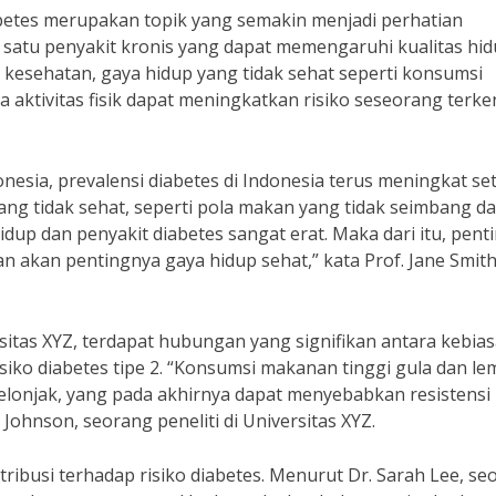
betes merupakan topik yang semakin menjadi perhatian
 satu penyakit kronis yang dapat memengaruhi kualitas hi
 kesehatan, gaya hidup yang tidak sehat seperti konsumsi
 aktivitas fisik dapat meningkatkan risiko seseorang terke
esia, prevalensi diabetes di Indonesia terus meningkat se
yang tidak sehat, seperti pola makan yang tidak seimbang d
up dan penyakit diabetes sangat erat. Maka dari itu, pent
 akan pentingnya gaya hidup sehat,” kata Prof. Jane Smith
sitas XYZ, terdapat hubungan yang signifikan antara kebia
iko diabetes tipe 2. “Konsumsi makanan tinggi gula dan le
lonjak, yang pada akhirnya dapat menyebabkan resistensi
 Johnson, seorang peneliti di Universitas XYZ.
ontribusi terhadap risiko diabetes. Menurut Dr. Sarah Lee, s