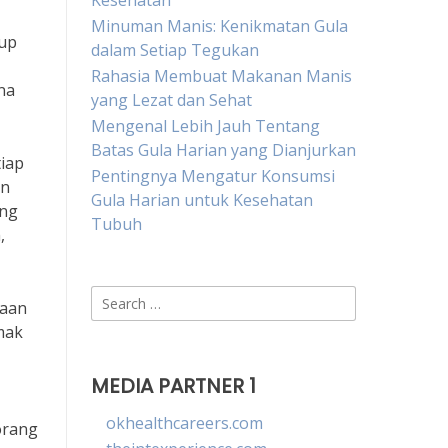
Kesehatan
Minuman Manis: Kenikmatan Gula
dup
dalam Setiap Tegukan
Rahasia Membuat Makanan Manis
na
yang Lezat dan Sehat
Mengenal Lebih Jauh Tentang
Batas Gula Harian yang Dianjurkan
tiap
Pentingnya Mengatur Konsumsi
an
Gula Harian untuk Kesehatan
ing
Tubuh
,
Search
saan
for:
mak
MEDIA PARTNER 1
okhealthcareers.com
eorang