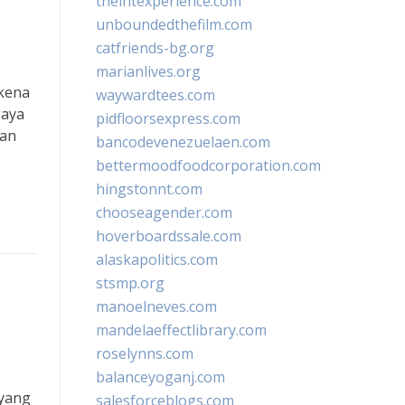
theintexperience.com
unboundedthefilm.com
catfriends-bg.org
marianlives.org
rkena
waywardtees.com
gaya
pidfloorsexpress.com
kan
bancodevenezuelaen.com
bettermoodfoodcorporation.com
hingstonnt.com
chooseagender.com
hoverboardssale.com
alaskapolitics.com
stsmp.org
manoelneves.com
mandelaeffectlibrary.com
roselynns.com
balanceyoganj.com
 yang
salesforceblogs.com