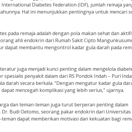
 International Diabetes Federation (IDF), jumlah remaja yan
tahunnya. Hal ini menunjukkan pentingnya untuk mencari s
etes pada remaja adalah dengan pola makan sehat dan aktifi
seorang ahli endokrin dari Rumah Sakit Cipto Mangunkusum
ratur dapat membantu mengontrol kadar gula darah pada rem
 teratur juga menjadi kunci penting dalam mengelola diabet
er spesialis penyakit dalam dari RS Pondok Indah – Puri Inda
 darah secara berkala. “Dengan mengatur kadar gula dar
 dapat mencegah komplikasi yang lebih serius,” ujarnya.
uarga dan teman-teman juga turut berperan penting dalam
 Dr. Budi Oetomo, seorang pakar endokrin dari Universitas
n-teman dapat memberikan motivasi dan kekuatan bagi rem