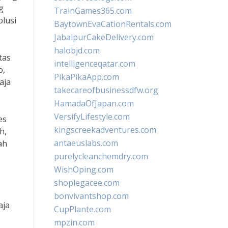
g
TrainGames365.com
olusi
BaytownEvaCationRentals.com
JabalpurCakeDelivery.com
halobjd.com
tas
intelligenceqatar.com
o,
PikaPikaApp.com
aja
takecareofbusinessdfw.org
HamadaOfJapan.com
VersifyLifestyle.com
es
kingscreekadventures.com
h,
antaeuslabs.com
ah
purelycleanchemdry.com
WishOping.com
shoplegacee.com
bonvivantshop.com
aja
CupPlante.com
mpzin.com