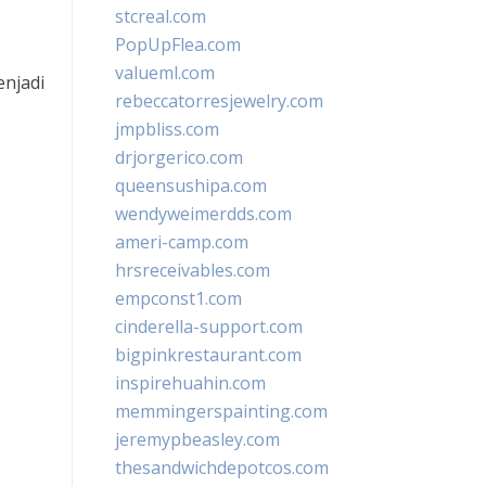
stcreal.com
PopUpFlea.com
valueml.com
enjadi
rebeccatorresjewelry.com
jmpbliss.com
drjorgerico.com
queensushipa.com
wendyweimerdds.com
ameri-camp.com
hrsreceivables.com
empconst1.com
cinderella-support.com
bigpinkrestaurant.com
inspirehuahin.com
memmingerspainting.com
jeremypbeasley.com
thesandwichdepotcos.com