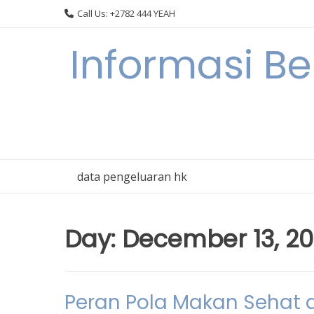
Skip
Call Us: +2782 444 YEAH
to
content
Informasi B
data pengeluaran hk
Day:
December 13, 2
Peran Pola Makan Sehat