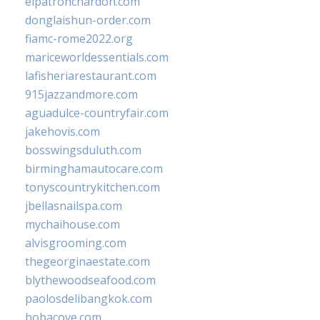
elpatronchardon.com
donglaishun-order.com
fiamc-rome2022.org
mariceworldessentials.com
lafisheriarestaurant.com
915jazzandmore.com
aguadulce-countryfair.com
jakehovis.com
bosswingsduluth.com
birminghamautocare.com
tonyscountrykitchen.com
jbellasnailspa.com
mychaihouse.com
alvisgrooming.com
thegeorginaestate.com
blythewoodseafood.com
paolosdelibangkok.com
bobacove.com