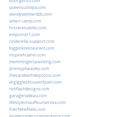
drjorgerico.com
queensushipa.com
wendyweimerdds.com
ameri-camp.com
hrsreceivables.com
empconst1.com
cinderella-support.com
bigpinkrestaurant.com
inspirehuahin.com
memmingerspainting.com
jeremypbeasley.com
thesandwichdepotcos.com
drgiggleshouseofpain.com
hotflashdesigns.com
garagenadeau.com
lifestylechauffeurservice.com
EverNewNails.com
insideoutdecoratingcentre.com