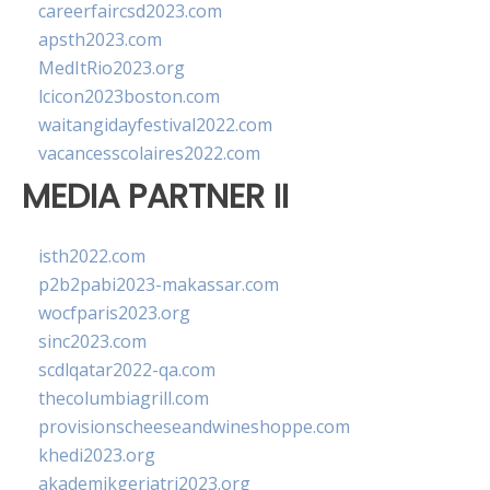
careerfaircsd2023.com
apsth2023.com
MedItRio2023.org
lcicon2023boston.com
waitangidayfestival2022.com
vacancesscolaires2022.com
MEDIA PARTNER II
isth2022.com
p2b2pabi2023-makassar.com
wocfparis2023.org
sinc2023.com
scdlqatar2022-qa.com
thecolumbiagrill.com
provisionscheeseandwineshoppe.com
khedi2023.org
akademikgeriatri2023.org