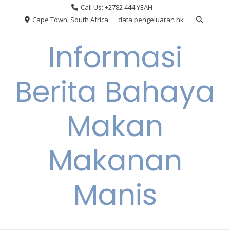
Skip
Call Us: +2782 444 YEAH
to
Cape Town, South Africa
data pengeluaran hk
content
Informasi
Berita Bahaya
Makan
Makanan
Manis