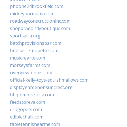
phoone24brookfield.com
mickeybarmama.com
roadwayconstructioninc.com
shopdragonflyboutique.com
sportszilla.org
batchprovisionsbar.com
brasserie-gobette.com
musicrearte.com
morseysfarms.com
riverviewtennis.com
official-kelly-toys-squishmallows.com
displaygardenonsuncrest.org
bbq-empire-usa.com
feedstoreva.com
drogopets.com
ediblechalk.com
tabletennisnearme.com