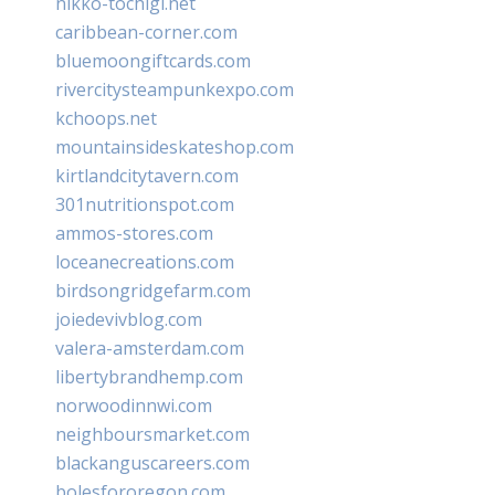
nikko-tochigi.net
caribbean-corner.com
bluemoongiftcards.com
rivercitysteampunkexpo.com
kchoops.net
mountainsideskateshop.com
kirtlandcitytavern.com
301nutritionspot.com
ammos-stores.com
loceanecreations.com
birdsongridgefarm.com
joiedevivblog.com
valera-amsterdam.com
libertybrandhemp.com
norwoodinnwi.com
neighboursmarket.com
blackanguscareers.com
bolesfororegon.com