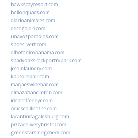
hawkscayresort.com
hellonquads.com
diarioanimales.com
decogaleri.com
unavozparadios.com
shoes-vert.com
elbotanicopanama.com
shadyoaksrockportrvpark.com
jccoinlaundry.com
kautorepair.com
marjaeswinebar.com
elmazatlanclinton.com
ideacoffeenyc.com
odieschillicothe.com
lacantinitagalesburg.com
pizzadeliverybristol.com
greenstarsmogcheck.com