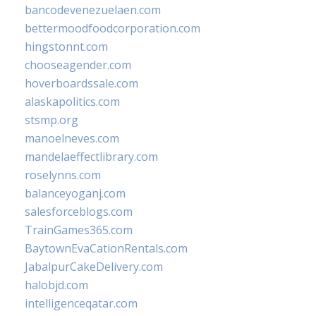
bancodevenezuelaen.com
bettermoodfoodcorporation.com
hingstonnt.com
chooseagender.com
hoverboardssale.com
alaskapolitics.com
stsmp.org
manoelneves.com
mandelaeffectlibrary.com
roselynns.com
balanceyoganj.com
salesforceblogs.com
TrainGames365.com
BaytownEvaCationRentals.com
JabalpurCakeDelivery.com
halobjd.com
intelligenceqatar.com