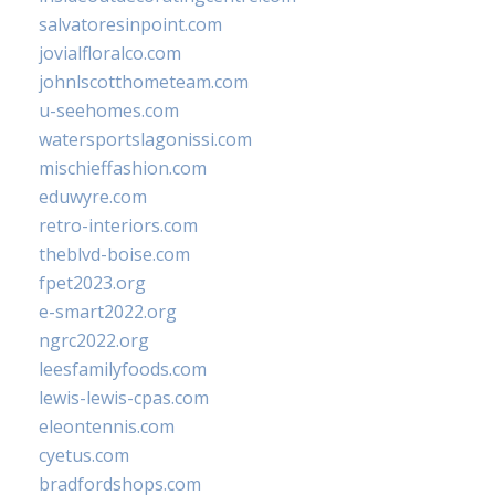
salvatoresinpoint.com
jovialfloralco.com
johnlscotthometeam.com
u-seehomes.com
watersportslagonissi.com
mischieffashion.com
eduwyre.com
retro-interiors.com
theblvd-boise.com
fpet2023.org
e-smart2022.org
ngrc2022.org
leesfamilyfoods.com
lewis-lewis-cpas.com
eleontennis.com
cyetus.com
bradfordshops.com