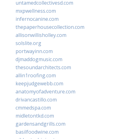
untamedcollectivesd.com
mxpwellness.com
infernocanine.com
thepaperhousecollection.com
allisonwillisholley.com
solslite.org
portwayinn.com
djmaddogmusic.com
thesoundarchitects.com
allin1roofing.com
keepjudgewebb.com
anatomyofadventure.com
drivancastillo.com
cmmedspa.com
midletontkd.com
gardensandgrills.com
basilfoodwine.com