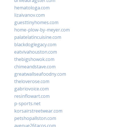
driveadragster.com
hematologa.com
lizaivanov.com
guesttinyhomes.com
home-plow-by-meyer.com
palatelatincuisine.com
blackdoglegacy.com
eatvivahouston.com
thebigshowok.com
chimeandstave.com
greatwallseafoodny.com
theloverose.com
gabriovoice.com
resinflowart.com
p-sports.net
korsairstreetwear.com
petshopallston.com
avenue26tacos.com