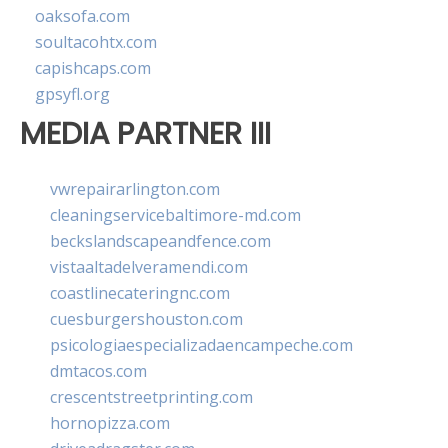
oaksofa.com
soultacohtx.com
capishcaps.com
gpsyfl.org
MEDIA PARTNER III
vwrepairarlington.com
cleaningservicebaltimore-md.com
beckslandscapeandfence.com
vistaaltadelveramendi.com
coastlinecateringnc.com
cuesburgershouston.com
psicologiaespecializadaencampeche.com
dmtacos.com
crescentstreetprinting.com
hornopizza.com