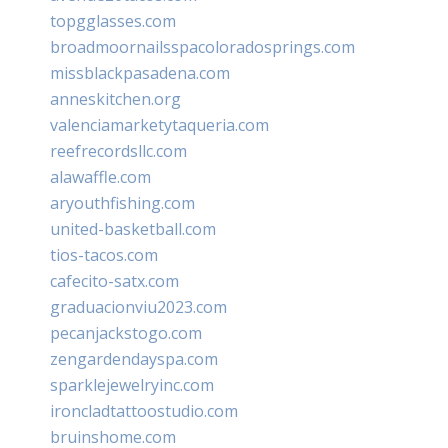
topgglasses.com
broadmoornailsspacoloradosprings.com
missblackpasadena.com
anneskitchen.org
valenciamarketytaqueria.com
reefrecordsllc.com
alawaffle.com
aryouthfishing.com
united-basketball.com
tios-tacos.com
cafecito-satx.com
graduacionviu2023.com
pecanjackstogo.com
zengardendayspa.com
sparklejewelryinc.com
ironcladtattoostudio.com
bruinshome.com