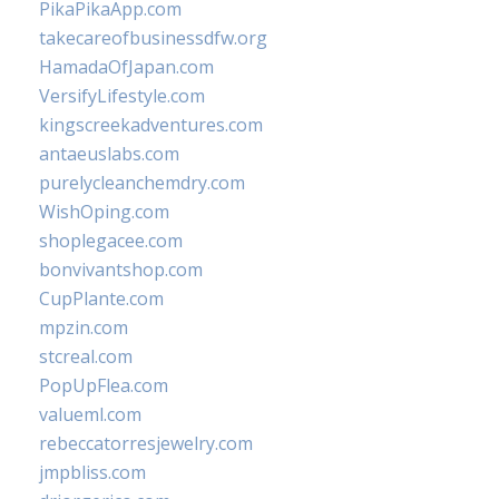
PikaPikaApp.com
takecareofbusinessdfw.org
HamadaOfJapan.com
VersifyLifestyle.com
kingscreekadventures.com
antaeuslabs.com
purelycleanchemdry.com
WishOping.com
shoplegacee.com
bonvivantshop.com
CupPlante.com
mpzin.com
stcreal.com
PopUpFlea.com
valueml.com
rebeccatorresjewelry.com
jmpbliss.com