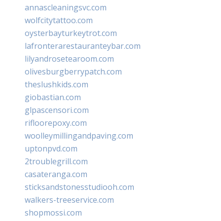
annascleaningsvc.com
wolfcitytattoo.com
oysterbayturkeytrot.com
lafronterarestauranteybar.com
lilyandrosetearoom.com
olivesburgberrypatch.com
theslushkids.com
giobastian.com
glpascensori.com
rifloorepoxy.com
woolleymillingandpaving.com
uptonpvd.com
2troublegrill.com
casateranga.com
sticksandstonesstudiooh.com
walkers-treeservice.com
shopmossi.com