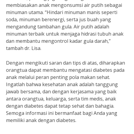
membiasakan anak mengonsumsi air putih sebagai
minuman utama. “Hindari minuman manis seperti
soda, minuman berenergi, serta jus buah yang
mengandung tambahan gula. Air putih adalah
minuman terbaik untuk menjaga hidrasi tubuh anak
dan membantu mengontrol kadar gula darah,”
tambah dr. Lisa.
Dengan mengikuti saran dan tips di atas, diharapkan
orangtua dapat membantu mengatasi diabetes pada
anak melalui peran penting pola makan sehat.
Ingatlah bahwa kesehatan anak adalah tanggung
jawab bersama, dan dengan kerjasama yang baik
antara orangtua, keluarga, serta tim medis, anak
dengan diabetes dapat tetap sehat dan bahagia.
Semoga informasi ini bermanfaat bagi Anda yang
memiliki anak dengan diabetes.