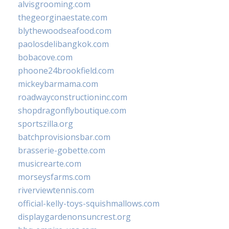
alvisgrooming.com
thegeorginaestate.com
blythewoodseafood.com
paolosdelibangkok.com
bobacove.com
phoone24brookfield.com
mickeybarmama.com
roadwayconstructioninc.com
shopdragonflyboutique.com
sportszilla.org
batchprovisionsbar.com
brasserie-gobette.com
musicrearte.com
morseysfarms.com
riverviewtennis.com
official-kelly-toys-squishmallows.com
displaygardenonsuncrest.org