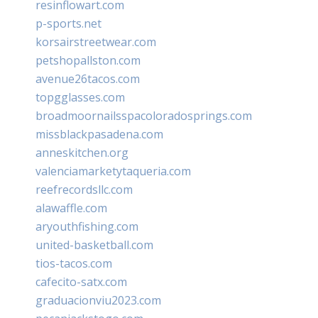
resinflowart.com
p-sports.net
korsairstreetwear.com
petshopallston.com
avenue26tacos.com
topgglasses.com
broadmoornailsspacoloradosprings.com
missblackpasadena.com
anneskitchen.org
valenciamarketytaqueria.com
reefrecordsllc.com
alawaffle.com
aryouthfishing.com
united-basketball.com
tios-tacos.com
cafecito-satx.com
graduacionviu2023.com