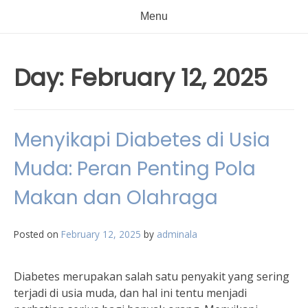
Menu
Day:
February 12, 2025
Menyikapi Diabetes di Usia
Muda: Peran Penting Pola
Makan dan Olahraga
Posted on
February 12, 2025
by
adminala
Diabetes merupakan salah satu penyakit yang sering
terjadi di usia muda, dan hal ini tentu menjadi