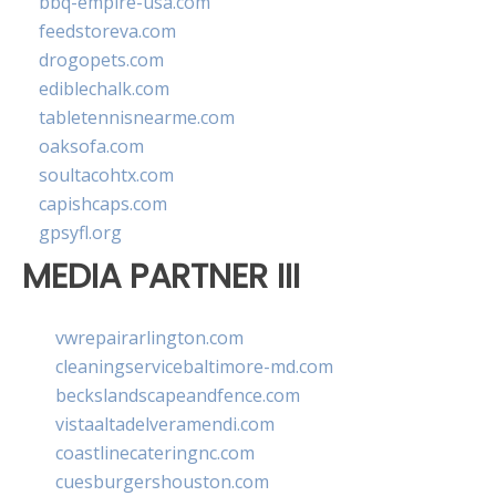
bbq-empire-usa.com
feedstoreva.com
drogopets.com
ediblechalk.com
tabletennisnearme.com
oaksofa.com
soultacohtx.com
capishcaps.com
gpsyfl.org
MEDIA PARTNER III
vwrepairarlington.com
cleaningservicebaltimore-md.com
beckslandscapeandfence.com
vistaaltadelveramendi.com
coastlinecateringnc.com
cuesburgershouston.com