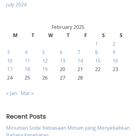
July 2024
February 2025
M
T
W
T
F
S
S
1
2
3
4
5
6
7
8
9
10
11
12
13
14
15
16
17
18
19
20
21
22
23
24
25
26
27
28
« Jan
Mar »
Recent Posts
Minuman Soda: Kebiasaan Minum yang Menyebabkan
Bahaya Kesehatan