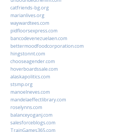
unboundedthefilm.com
catfriends-bg.org
marianlives.org
waywardtees.com
pidfloorsexpress.com
bancodevenezuelaen.com
bettermoodfoodcorporation.com
hingstonnt.com
chooseagender.com
hoverboardssale.com
alaskapolitics.com
stsmp.org
manoelneves.com
mandelaeffectlibrary.com
roselynns.com
balanceyoganj.com
salesforceblogs.com
TrainGames365.com