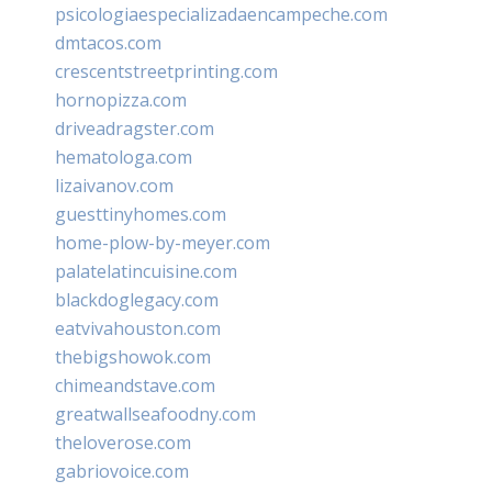
psicologiaespecializadaencampeche.com
dmtacos.com
crescentstreetprinting.com
hornopizza.com
driveadragster.com
hematologa.com
lizaivanov.com
guesttinyhomes.com
home-plow-by-meyer.com
palatelatincuisine.com
blackdoglegacy.com
eatvivahouston.com
thebigshowok.com
chimeandstave.com
greatwallseafoodny.com
theloverose.com
gabriovoice.com