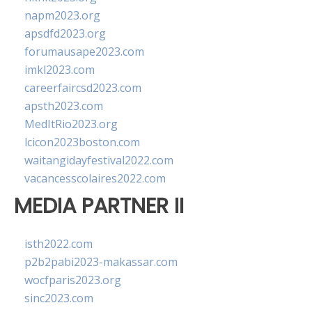
napm2023.org
apsdfd2023.org
forumausape2023.com
imkl2023.com
careerfaircsd2023.com
apsth2023.com
MedItRio2023.org
lcicon2023boston.com
waitangidayfestival2022.com
vacancesscolaires2022.com
MEDIA PARTNER II
isth2022.com
p2b2pabi2023-makassar.com
wocfparis2023.org
sinc2023.com