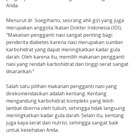
Anda.
Menurut dr. Soegiharto, seorang ahli gizi yang juga
merupakan anggota Ikatan Dokter Indonesia (IDI),
“Makanan pengganti nasi sangat penting bagi
penderita diabetes karena nasi merupakan sumber
karbohidrat yang dapat meningkatkan kadar gula
darah. Oleh karena itu, memilih makanan pengganti
nasi yang rendah karbohidrat dan tinggi serat sangat
disarankan.”
Salah satu pilihan makanan pengganti nasi yang
direkomendasikan adalah kentang. Kentang
mengandung karbohidrat kompleks yang lebih
lambat dicerna oleh tubuh, sehingga tidak langsung
meningkatkan kadar gula darah. Selain itu, kentang
juga kaya serat dan nutrisi, sehingga sangat baik
untuk kesehatan Anda.