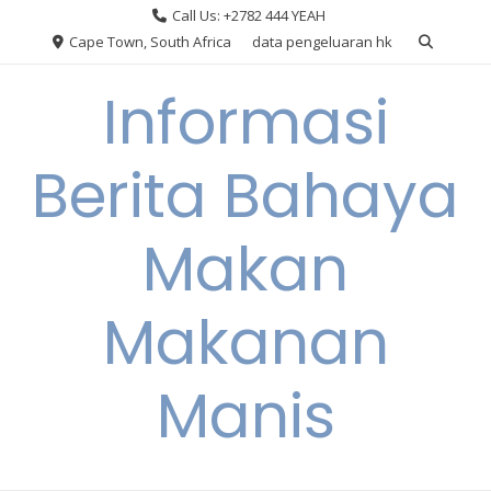
Skip
Call Us: +2782 444 YEAH
to
Cape Town, South Africa
data pengeluaran hk
content
Informasi
Berita Bahaya
Makan
Makanan
Manis