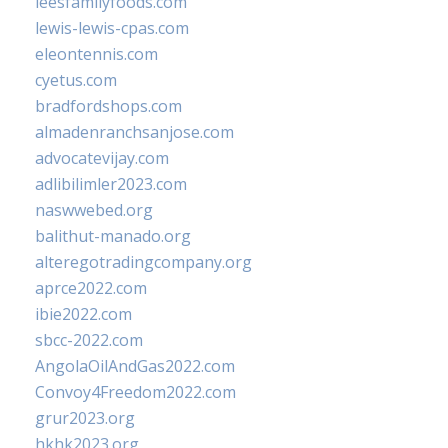
leesfamilyfoods.com
lewis-lewis-cpas.com
eleontennis.com
cyetus.com
bradfordshops.com
almadenranchsanjose.com
advocatevijay.com
adlibilimler2023.com
naswwebed.org
balithut-manado.org
alteregotradingcompany.org
aprce2022.com
ibie2022.com
sbcc-2022.com
AngolaOilAndGas2022.com
Convoy4Freedom2022.com
grur2023.org
hkhk2023.org