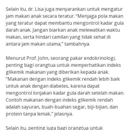
Selain itu, dr. Lisa juga menyarankan untuk mengatur
jam makan anak secara teratur. “Menjaga pola makan
yang teratur dapat membantu mengontrol kadar gula
darah anak. Jangan biarkan anak melewatkan waktu
makan, serta hindari camilan yang tidak sehat di
antara jam makan utama,” tambahnya.
Menurut Prof. John, seorang pakar endokrinologi,
penting bagi orangtua untuk memperhatikan indeks
glikemik makanan yang diberikan kepada anak.
“Makanan dengan indeks glikemik rendah lebih baik
untuk anak dengan diabetes, karena dapat
mengontrol lonjakan kadar gula darah setelah makan.
Contoh makanan dengan indeks glikemik rendah
adalah sayuran, buah-buahan segar, biji-bijian, dan
protein tanpa lemak,” jelasnya.
Selain itu, penting juga bagi orangtua untuk