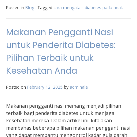
Posted in
Blog
Tagged
cara mengatasi diabetes pada anak
Makanan Pengganti Nasi
untuk Penderita Diabetes:
Pilihan Terbaik untuk
Kesehatan Anda
Posted on
February 12, 2025
by
adminala
Makanan pengganti nasi memang menjadi pilihan
terbaik bagi penderita diabetes untuk menjaga
kesehatan mereka. Dalam artikel ini, kita akan
membahas beberapa pilihan makanan pengganti nasi
yang dapat membantu mengontrol kadar gula darah