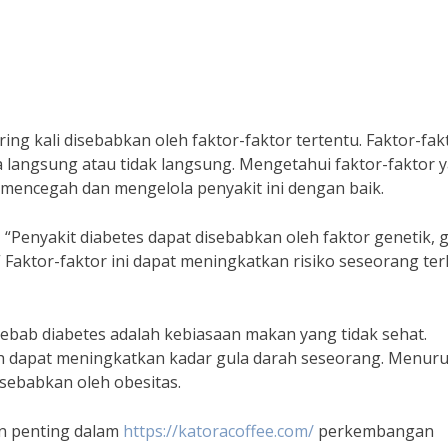
ing kali disebabkan oleh faktor-faktor tertentu. Faktor-fak
langsung atau tidak langsung. Mengetahui faktor-faktor 
mencegah dan mengelola penyakit ini dengan baik.
, “Penyakit diabetes dapat disebabkan oleh faktor genetik, 
” Faktor-faktor ini dapat meningkatkan risiko seseorang te
nyebab diabetes adalah kebiasaan makan yang tidak sehat.
h dapat meningkatkan kadar gula darah seseorang. Menuru
isebabkan oleh obesitas.
an penting dalam
https://katoracoffee.com/
perkembangan