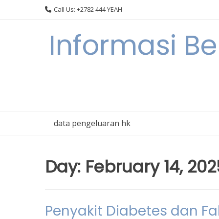
Skip
Call Us: +2782 444 YEAH
to
content
Informasi B
data pengeluaran hk
Day:
February 14, 202
Penyakit Diabetes dan Fa