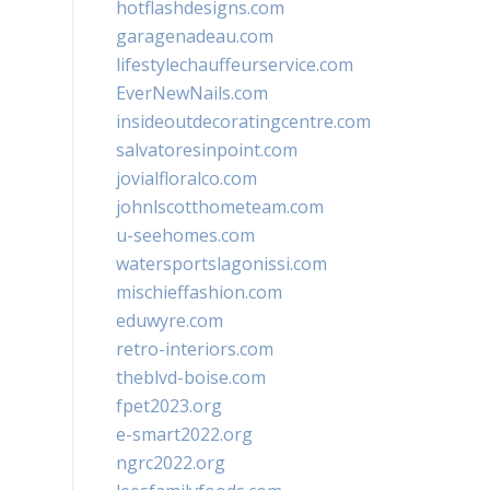
hotflashdesigns.com
garagenadeau.com
lifestylechauffeurservice.com
EverNewNails.com
insideoutdecoratingcentre.com
salvatoresinpoint.com
jovialfloralco.com
johnlscotthometeam.com
u-seehomes.com
watersportslagonissi.com
mischieffashion.com
eduwyre.com
retro-interiors.com
theblvd-boise.com
fpet2023.org
e-smart2022.org
ngrc2022.org