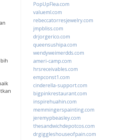
PopUpFlea.com
valueml.com
rebeccatorresjewelry.com
nan
jmpbliss.com
drjorgerico.com
queensushipa.com
wendyweimerdds.com
ebih
ameri-camp.com
hrsreceivables.com
empconst1.com
baik
cinderella-support.com
atkan
bigpinkrestaurant.com
inspirehuahin.com
memmingerspainting.com
jeremypbeasley.com
thesandwichdepotcos.com
drgiggleshouseofpain.com