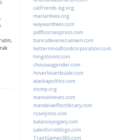
i.
catfriends-bg.org
marianlives.org
,
waywardtees.com
.
pidfloorsexpress.com
utin,
bancodevenezuelaen.com
erak
bettermoodfoodcorporation.com
hingstonnt.com
chooseagender.com
hoverboardssale.com
alaskapolitics.com
stsmp.org
manoelneves.com
mandelaeffectlibrary.com
roselynns.com
balanceyoganj.com
salesforceblogs.com
TrainGames365.com