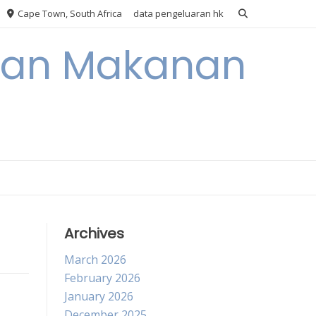
Cape Town, South Africa
data pengeluaran hk
akan Makanan
Archives
March 2026
February 2026
January 2026
December 2025