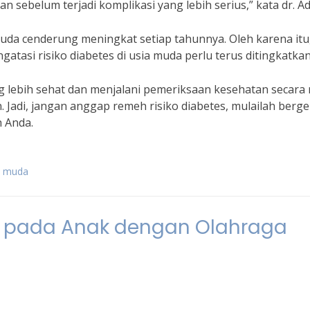
 sebelum terjadi komplikasi yang lebih serius,” kata dr. Ad
 muda cenderung meningkat setiap tahunnya. Oleh karena itu
asi risiko diabetes di usia muda perlu terus ditingkatkan
lebih sehat dan menjalani pemeriksaan kesehatan secara r
n. Jadi, jangan anggap remeh risiko diabetes, mulailah berg
 Anda.
ia muda
s pada Anak dengan Olahraga