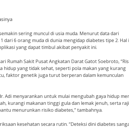
asinya
semakin sering muncul di usia muda. Menurut data dari
 1 dari 6 orang muda di dunia mengidap diabetes tipe 2. Hal 
likasi yang dapat timbul akibat penyakit ini.
ari Rumah Sakit Pusat Angkatan Darat Gatot Soebroto, “Ris
ya hidup yang tidak sehat, seperti pola makan yang kurang
 itu, faktor genetik juga turut berperan dalam kemunculan
, dr. Adi menyarankan untuk mulai mengubah gaya hidup men
ah, kurangi makanan tinggi gula dan lemak jenuh, serta raj
bantu menurunkan risiko diabetes,” tambahnya.
iksaan kesehatan secara rutin. “Deteksi dini diabetes sang