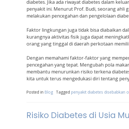
diabetes. Jika ada riwayat diabetes dalam kelu
penyakit ini. Menurut Prof. Budi, seorang ahl
melakukan pencegahan dan pengelolaan diabete
Faktor lingkungan juga tidak bisa diabaikan da
kurangnya aktivitas fisik juga dapat meningkat
orang yang tinggal di daerah perkotaan memiliki
Dengan memahami faktor-faktor yang mempenga
pencegahan yang tepat. Mengubah pola makan, 
membantu menurunkan risiko terkena diabetes.
kita untuk terus mengedukasi diri tentang pen
Posted in
Blog
Tagged
penyakit diabetes disebabkan o
Risiko Diabetes di Usia