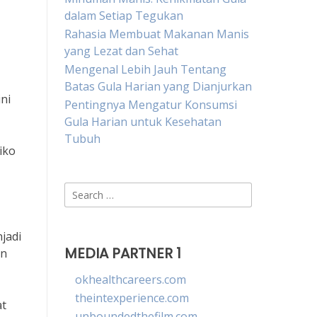
dalam Setiap Tegukan
Rahasia Membuat Makanan Manis
yang Lezat dan Sehat
Mengenal Lebih Jauh Tentang
Batas Gula Harian yang Dianjurkan
ini
Pentingnya Mengatur Konsumsi
Gula Harian untuk Kesehatan
Tubuh
iko
Search
for:
jadi
MEDIA PARTNER 1
in
okhealthcareers.com
theintexperience.com
at
unboundedthefilm.com