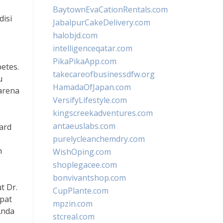
BaytownEvaCationRentals.com
isi
JabalpurCakeDelivery.com
halobjd.com
intelligenceqatar.com
PikaPikaApp.com
etes.
takecareofbusinessdfw.org
u
HamadaOfJapan.com
arena
VersifyLifestyle.com
kingscreekadventures.com
antaeuslabs.com
hard
purelycleanchemdry.com
h
WishOping.com
shoplegacee.com
bonvivantshop.com
t Dr.
CupPlante.com
apat
mpzin.com
Anda
stcreal.com